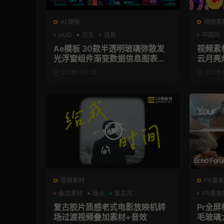
AE模板
视频素
HUD
交互
信息
中国风
Ae模板 30款半透明玻璃弥散发
视频素
光浮窗组件渐变数据信息图表卡
云月亮
片
2026-06-22
2026-
视频素材
PR基本
叠加素材
噪点
复古风
PR基本
复古胶片质感老式电影放映机转
Pr全
场过渡视频叠加素材+音效
毛玻璃大