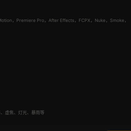
 Motion，Premiere Pro，After Effects，FCPX，Nuke，Smoke，
滴、虚焦、灯光、暴雨等