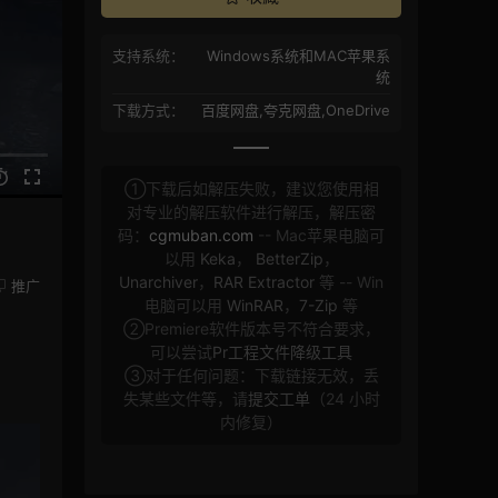
支持系统：
Windows系统和MAC苹果系
统
下载方式：
百度网盘,夸克网盘,OneDrive
①下载后如解压失败，建议您使用相
对专业的解压软件进行解压，解压密
码：
cgmuban.com
-- Mac苹果电脑可
以用
Keka
，
BetterZip
，
Unarchiver
，
RAR Extractor
等 -- Win
推广
电脑可以用
WinRAR
，
7-Zip
等
②Premiere软件版本号不符合要求，
可以尝试
Pr工程文件降级工具
③对于任何问题：下载链接无效，丢
失某些文件等，请
提交工单
（24 小时
内修复）