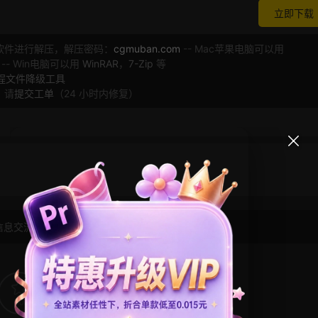
立即下载
软件进行解压，解压密码：
cgmuban.com
-- Mac苹果电脑可以用
 -- Win电脑可以用
WinRAR
，
7-Zip
等
工程文件降级工具
，请
提交工单
（24 小时内修复）
信息交流学习， 版权说明
点此了解
！
30
0