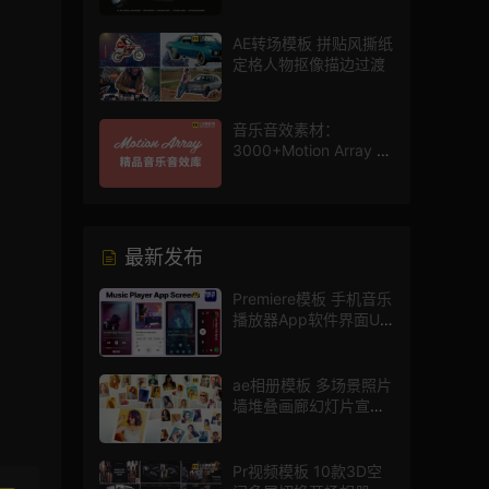
AE转场模板 拼贴风撕纸
定格人物抠像描边过渡
音乐音效素材：
3000+Motion Array 影
片配乐音效素材库
最新发布
Premiere模板 手机音乐
播放器App软件界面UI
进度条动画视频样机pr
模版
ae相册模板 多场景照片
墙堆叠画廊幻灯片宣传
视频
Pr视频模板 10款3D空