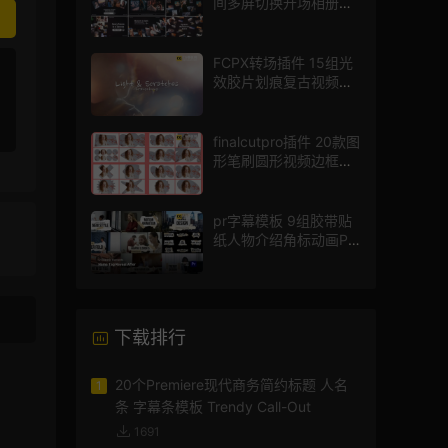
间多屏切换开场相册视
频展示照片墙pr模板
FCPX转场插件 15组光
效胶片划痕复古视频过
渡
finalcutpro插件 20款图
形笔刷圆形视频边框遮
罩fcpx片头插件
pr字幕模板 9组胶带贴
纸人物介绍角标动画PR
模版
下载排行
20个Premiere现代商务简约标题 人名
1
条 字幕条模板 Trendy Call-Out
1691