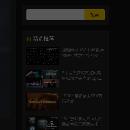
精选推荐
视频素材 160个4K数学
物理公式数字符号图标
mg图形动画
6个荧光梦幻霓虹风电
影标题片头片尾fcpx插
件
1900+电影氛围SFX转
场音效
12种放映机切换照片轮
播放大展示画面转场动
画AE模板