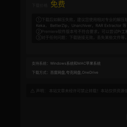
免费
下载价格
①下载后如解压失败，建议您使用相对专业的解压
Keka
，
BetterZip
，
Unarchiver
，
RAR Extractor
等
②Premiere软件版本号不符合要求，可以尝试
Pr
③对于任何问题：下载链接无效，丢失某些文件等
支持系统：
Windows系统和MAC苹果系统
下载方式：
百度网盘,夸克网盘,OneDrive
声明： 本站文章未经许可禁止转载！本站仅供资源