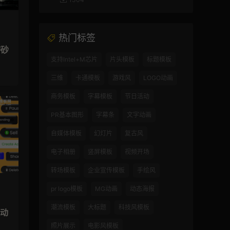
热门标签
磨砂
支持Intel+M芯片
片头模板
标题模板
三维
卡通模板
游戏风
LOGO动画
商务模板
字幕模板
节日活动
PR基本图形
字幕条
文字动画
自媒体模板
幻灯片
复古风
电子相册
竖屏模板
视频开场
转场模板
企业宣传模板
手绘风
pr logo模板
MG动画
动态海报
潮流模板
大标题
科技风模板
钮动
照片展示
电影风模板