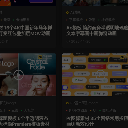
材
AE模板
元旦
卡通形象
字幕模板
弹窗
标题模板
材 16个4K中国新年马年祥
Ae模板 简约商务半透明玻璃
灯笼红包叠加层MOV动画
文本字幕画中画弹窗动画
02-11
2025-11-20
图形mogrt
PR基本图形mogrt
图形
三维
大标题
PR基本图形
UI
图形动画
屏标题模板 6个半透明液态
Pr图标素材 35个网络常用按
标题Premiere模板素材
画UI动效设计