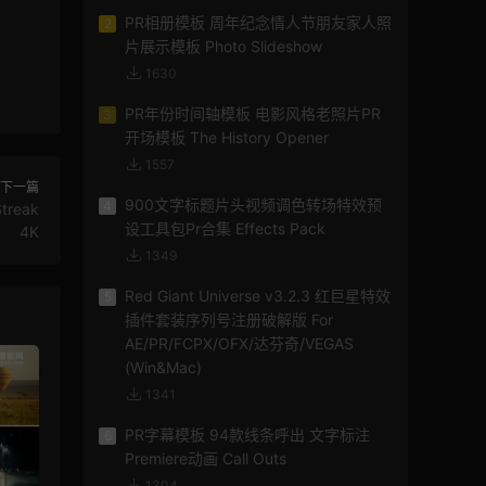
PR相册模板 周年纪念情人节朋友家人照
2
片展示模板 Photo Slideshow
1630
PR年份时间轴模板 电影风格老照片PR
3
开场模板 The History Opener
1557
下一篇
900文字标题片头视频调色转场特效预
4
reak
设工具包Pr合集 Effects Pack
4K
1349
Red Giant Universe v3.2.3 红巨星特效
5
插件套装序列号注册破解版 For
AE/PR/FCPX/OFX/达芬奇/VEGAS
(Win&Mac)
1341
PR字幕模板 94款线条呼出 文字标注
6
Premiere动画 Call Outs
1304