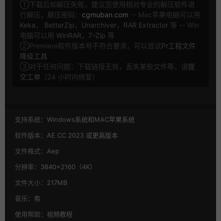
①下载后如解压失败，建议您使用相对专业的解压软件进
行解压，解压密码：
cgmuban.com
-- Mac苹果电脑可以用
Keka
，
BetterZip
，
Unarchiver
，
RAR Extractor
等 -- Win
电脑可以用
WinRAR
，
7-Zip
等
②Premiere软件版本号不符合要求，可以尝试
Pr工程文件
降级工具
③对于任何问题：下载链接无效，丢失某些文件等，请
提
交工单
（24 小时内修复）
支持系统：
Windows系统和MAC苹果系统
软件版本：
AE CC 2023 或更高版本
文件格式：
Aep
分辨率：
3840×2160（4K）
文件大小：
217MB
音乐：
有
使用帮助：
视频教程