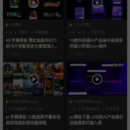
AE模板
FCPX字幕
AI
字幕条
字幕模板
AI
UI
产品介绍
AE字幕模板 霓虹抽象科幻介
10款科技感AI产品画中画渐变
绍卡片弥散渐变光晕玻璃人名
浮窗UI界面fcpx插件
条
2周前
2周前
PR基本图形mogrt
PR基本图形mogrt
PR字幕模板
VLOG
AI
PR基本图形
产品宣传
人物介绍
pr字幕模板 12款竖屏字幕条动
pr模板下载 UI动效Ai产品展示
画短视频封面标题排版
动画搜索栏输入框