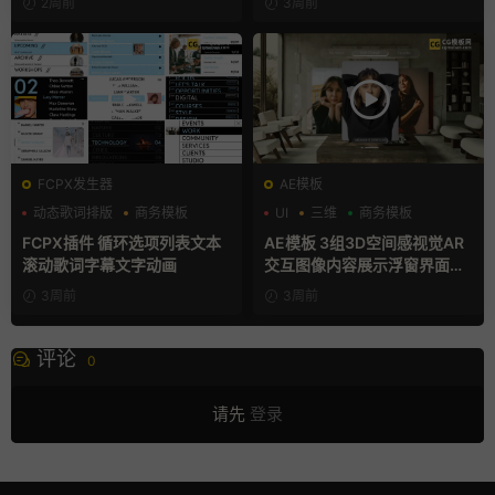
2周前
3周前
FCPX发生器
AE模板
动态歌词排版
商务模板
UI
三维
商务模板
字幕模板
FCPX插件 循环选项列表文本
AE模板 3组3D空间感视觉AR
滚动歌词字幕文字动画
交互图像内容展示浮窗界面动
画
3周前
3周前
评论
0
请先
登录