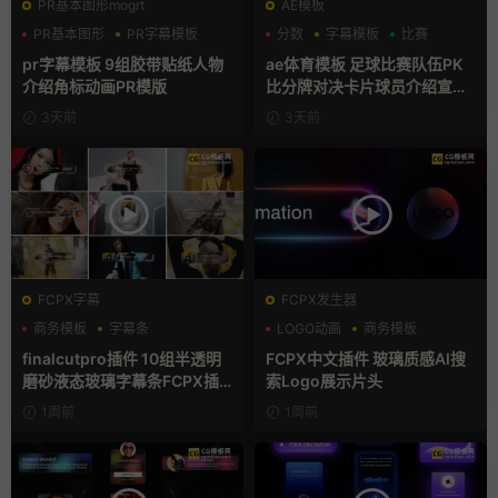
PR基本图形mogrt
AE模板
PR基本图形
PR字幕模板
分数
字幕模板
比赛
人物介绍
pr字幕模板 9组胶带贴纸人物
ae体育模板 足球比赛队伍PK
介绍角标动画PR模版
比分牌对决卡片球员介绍宣传
视频AE模板
3天前
3天前
FCPX字幕
FCPX发生器
商务模板
字幕条
LOGO动画
商务模板
字幕模板
支持Intel+M芯片
finalcutpro插件 10组半透明
FCPX中文插件 玻璃质感AI搜
磨砂液态玻璃字幕条FCPX插
索Logo展示片头
件
1周前
1周前