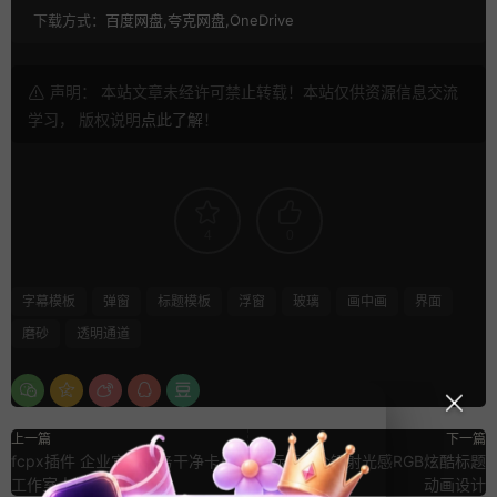
下载方式：
百度网盘,夸克网盘,OneDrive
声明： 本站文章未经许可禁止转载！本站仅供资源信息交流
学习， 版权说明
点此了解
！
4
0
字幕模板
弹窗
标题模板
浮窗
玻璃
画中画
界面
磨砂
透明通道
上一篇
下一篇
fcpx插件 企业宣传商务干净卡片
Pr标题 9个镭射光感RGB炫酷标题
工作室人物介绍
动画设计