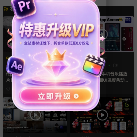
猜你喜欢
FCPX字幕
PR基本图形mogrt
字幕模板
弹窗
文字动画
PR基本图形
UI
手机
fcpx插件 9组高光标注文字卡
Premiere模板 手机音乐播放
片窗口小组件浮窗
器App软件界面UI进度条动画
视频样机pr模版
1分钟前
23小时前