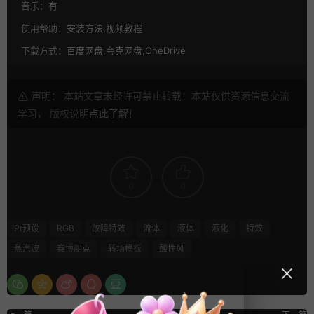
音乐：
有
使用帮助：
安装方法,视频教程
下载方式：
百度网盘,夸克网盘,OneDrive
声明： 本站文章未经许可禁止转载！本站仅供资源信息交流
学习， 版权说明
点此了解
！
0
0
Pr预设
RGB
故障特效
流体
液体
液化
特效
蒸汽波
赛博朋克
转场模板
酸性风