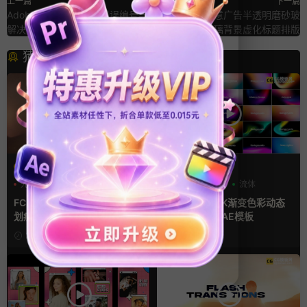
上一篇
下一篇
Adobe 常见下载/安装错误编号与
ae模板 8款创意广告半透明磨砂玻
解决方案汇总
璃背景虚化标题排版
猜你喜欢
FCPX转场
AE模板
光效
复古风
弥散风
抽象
流体
支持Intel+M芯片
FCPX转场插件 15组光效胶片
ae背景模板 4K渐变色彩动态
划痕复古视频过渡
背景循环动画AE模板
2天前
3周前