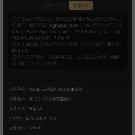
仅限VIP下载
升级VIP
①下载后如解压失败，建议您使用相对专业的解压软件进
行解压，解压密码：
cgmuban.com
-- Mac苹果电脑可以用
Keka
，
BetterZip
，
Unarchiver
，
RAR Extractor
等 -- Win
电脑可以用
WinRAR
，
7-Zip
等
②Premiere软件版本号不符合要求，可以尝试
Pr工程文件
降级工具
③对于任何问题：下载链接无效，丢失某些文件等，请
提
交工单
（24 小时内修复）
支持系统：
Windows系统和MAC苹果系统
软件版本：
PR CC 2020 或更高版本
文件格式：
Prfpset
分辨率：
3840×2160（4K）
文件大小：
126MB