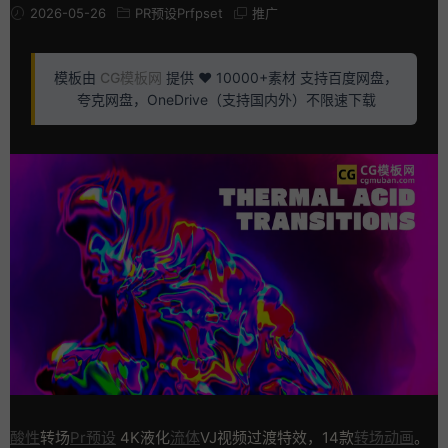
2026-05-26
PR预设Prfpset
推广
模板由
CG模板网
提供 ❤️ 10000+素材 支持百度网盘，
夸克网盘，OneDrive（支持国内外）不限速下载
酸性
转场
Pr预设
4K液化
流体
VJ视频过渡特效，14款
转场动画
。