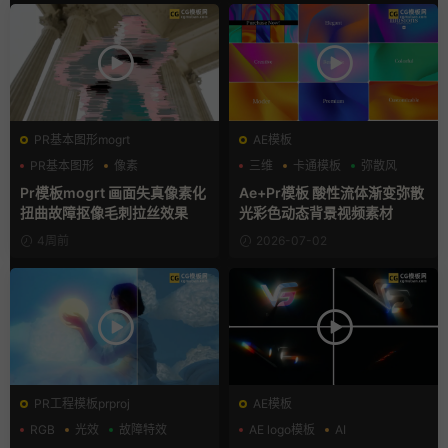
PR基本图形mogrt
AE模板
PR基本图形
像素
三维
卡通模板
弥散风
故障特效
Pr模板mogrt 画面失真像素化
Ae+Pr模板 酸性流体渐变弥散
扭曲故障抠像毛刺拉丝效果
光彩色动态背景视频素材
4周前
2026-07-02
PR工程模板prproj
AE模板
RGB
光效
故障特效
AE logo模板
AI
LOGO动画