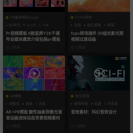
PR基本图形mogrt
FCPX转场
80年代
VLOG
Y2K
光效
婚礼模板
棱镜
Pr视频模板 9款竖屏Y2K千禧
fcpx转场插件 30组光影光斑
年自媒体嘉宾介绍包装pr模板
视频过渡动画
3周前
3周前
AE模板
音乐音效
弥散风
抽象
流体
故障特效
机器
环境音
AE+PR模板 酸性抽象弥散光渐
音效素材：科幻音效设计
变动画流体动态背景视频素材
4周前
4周前