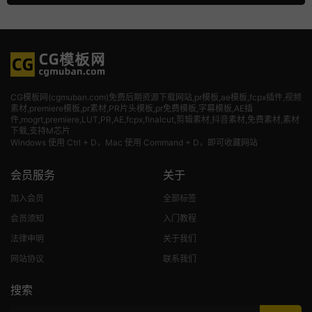
CG模板网(cgmuban.com)免费后期资源下载网站,pr模板,ae模板,fcpx插件,视频
素材
,premiere模板,pr素材,PR片头模板,pr免费模板,字幕模板,AE插
件,mogrt,premiere,LUT,PR,AE,fcpx,finalcut,剪辑素材,抖音素材,免费素材,素材
下载,支持M芯片
Windows 使用 Ctrl + D，Mac 使用 Command + D，即可收藏网站
会员服务
关于
加入会员
全部标签
会员须知
入门教程
法律申明
关于我们
网站协议
联系我们
搜索