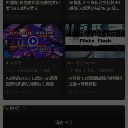
PR模板 影视剪辑高光朦胧梦幻
AE模板 企业宣传商务科技RG
发光RGB辉光柔光
B彩虹光效游走描边logo标志
开场动画
2026-06-28
2026-06-15
AE模板
PR预设Prfpset
8 bit
LOGO动画
像素
Pr预设
像素
故障特效
Ae模板LOGO 12款8-bit动漫
Pr预设 10组画面故障毛刺频闪
画游戏风街机标题片头动画
过渡pr转场预设
2026-06-13
2026-06-04
评论
0
请先
登录