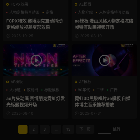
FCPX效果
AE模板
人物定格特写动画
定格
人物介绍
人物定格特写动画
抖动
歌手
FCPX特效 赛博朋克震动抖动
ae模板 漫画风格人物定格冻结
定格缩放视差变形效果
帧特写动画视频开场
2025-10-25
2025-08-19
AE模板
AE模板
大标题
放射线
标题模板
80年代
三维
广告
ae片头动画 赛博朋克霓虹灯发
霓虹3D黑胶唱片ae模板 自媒
光标题视频开场
体博主音乐推荐播放
2025-08-10
2025-07-31
1
2
3
...
13
下一页
跳转