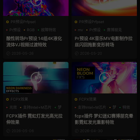
PR预设Prfpset
PR预设Prfpset
Pr预设
RGB
故障特效
mv
Pr预设
赛博朋克
酸性转场Pr预设 14组4K液化
Pr预设 4K音乐MV电影制作拉
流体VJ视频过渡特效
丝闪回拖影变形转场
2026-05-26
2026-05-20
FCPX效果
FCPX效果
光效
支持Intel+M芯片
梦
支持Intel+M芯片
梦
特效
FCPX插件 霓虹灯发光高光拉
fcpx插件 梦幻迷幻赛博朋克晕
伸效果
影霓虹发光重影特效
2026-05-06
2026-04-30