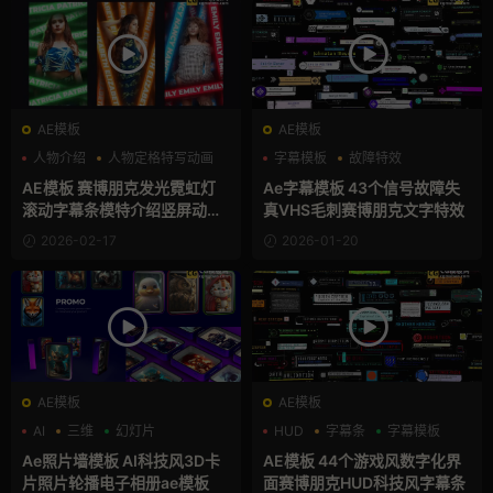
AE模板
AE模板
人物介绍
人物定格特写动画
字幕模板
故障特效
动态海报
文字动画
AE模板 赛博朋克发光霓虹灯
Ae字幕模板 43个信号故障失
滚动字幕条模特介绍竖屏动态
真VHS毛刺赛博朋克文字特效
海报
2026-02-17
2026-01-20
AE模板
AE模板
AI
三维
幻灯片
HUD
字幕条
字幕模板
Ae照片墙模板 AI科技风3D卡
AE模板 44个游戏风数字化界
片照片轮播电子相册ae模板
面赛博朋克HUD科技风字幕条