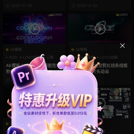
2026-01-08
2025-12-29
AE模板
AE模板
HUD
LOGO动画
三维
AE logo模板
LOGO动画
三维
AE模板 3D科幻风赛博朋克15
ae模板 宇宙太空霓虹线条线框
秒倒计时
描边LOGO片头动画
2025-12-16
2025-12-14
AE模板
AE模板
字幕模板
故障特效
HUD
UI
屏幕