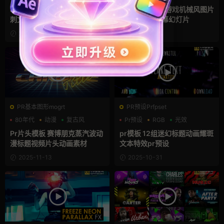
文字动画
ae模板 6个炫酷发光感故障毛
Ae模板 高科技游戏机械风图片
刺文字特效果标题动画Ae模版
展示UI界面屏幕幻灯片
2025-11-30
2025-11-29
PR基本图形mogrt
PR预设Prfpset
80年代
动漫
复古风
Pr预设
RGB
光效
Pr片头模板 赛博朋克蒸汽波动
pr模板 12组迷幻标题动画耀斑
漫标题视频片头动画素材
文本特效pr预设
2025-11-13
2025-10-31