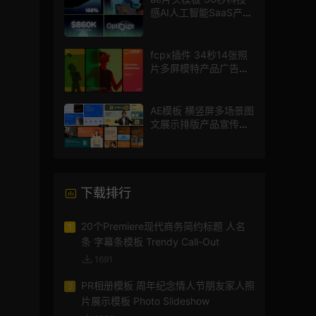
感AI人工智能SaaS产品
图文数据展示宣传视频
AE模板
fcpx插件 34秒14张照
片多屏模特产品广告宣
传视频相册
AE模板 横竖屏多场景图
文展示排版产品宣传视
频
下载排行
20个Premiere现代商务简约标题 人名
1
条 字幕条模板 Trendy Call-Out
1691
PR相册模板 周年纪念情人节朋友家人照
2
片展示模板 Photo Slideshow