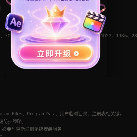
制
、702、708、713、717、1406、1603、1722、1923、1935、28
am Files、ProgramData、用户临时目录、注册表相关键。
端防护策略。
 服务正常，必要时重新注册系统安装服务。
夹。