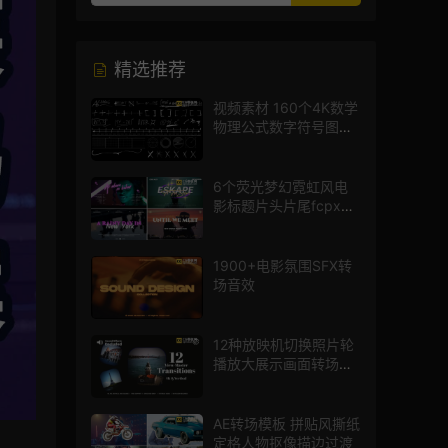
精选推荐
视频素材 160个4K数学
物理公式数字符号图标
mg图形动画
6个荧光梦幻霓虹风电
影标题片头片尾fcpx插
件
1900+电影氛围SFX转
场音效
12种放映机切换照片轮
播放大展示画面转场动
画AE模板
AE转场模板 拼贴风撕纸
定格人物抠像描边过渡