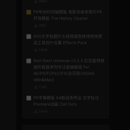
1630
PR年份时间轴模板 电影风格老照片PR
3
开场模板 The History Opener
1557
900文字标题片头视频调色转场特效预
4
设工具包Pr合集 Effects Pack
1348
Red Giant Universe v3.2.3 红巨星特效
5
插件套装序列号注册破解版 For
AE/PR/FCPX/OFX/达芬奇/VEGAS
(Win&Mac)
1341
PR字幕模板 94款线条呼出 文字标注
6
Premiere动画 Call Outs
1304