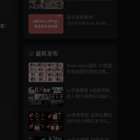
音乐音效素材：
3000+Motion Array 影
排查：
片配乐音效素材库
最新发布
finalcutpro插件 20款图
形笔刷圆形视频边框遮
罩fcpx片头插件
pr字幕模板 9组胶带贴
纸人物介绍角标动画PR
模版
ae体育模板 足球比赛队
伍PK比分牌对决卡片球
员介绍宣传视频AE模板
ae片头模板 36秒科技