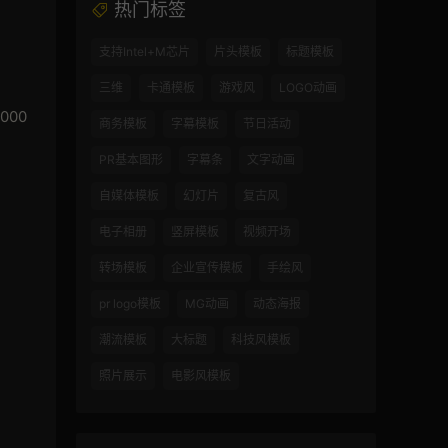
热门标签
支持Intel+M芯片
片头模板
标题模板
三维
卡通模板
游戏风
LOGO动画
000
商务模板
字幕模板
节日活动
PR基本图形
字幕条
文字动画
自媒体模板
幻灯片
复古风
电子相册
竖屏模板
视频开场
转场模板
企业宣传模板
手绘风
pr logo模板
MG动画
动态海报
潮流模板
大标题
科技风模板
照片展示
电影风模板