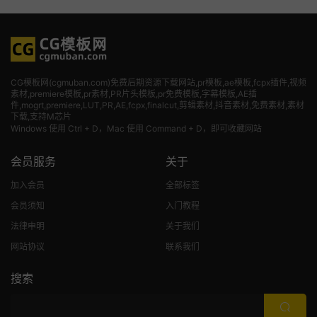
CG模板网(cgmuban.com)免费后期资源下载网站,pr模板,ae模板,fcpx插件,视频
素材
,premiere模板,pr素材,PR片头模板,pr免费模板,字幕模板,AE插
件,mogrt,premiere,LUT,PR,AE,fcpx,finalcut,剪辑素材,抖音素材,免费素材,素材
下载,支持M芯片
Windows 使用 Ctrl + D，Mac 使用 Command + D，即可收藏网站
会员服务
关于
加入会员
全部标签
会员须知
入门教程
法律申明
关于我们
网站协议
联系我们
搜索