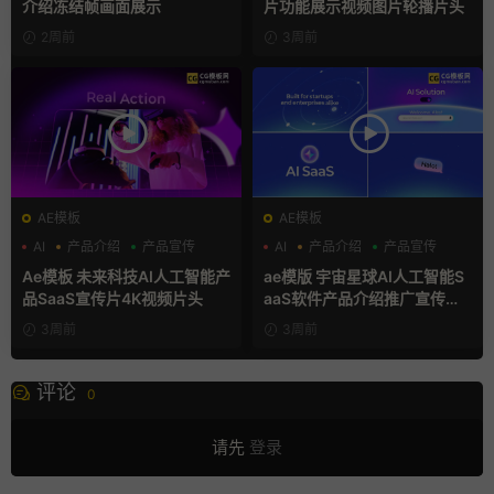
介绍冻结帧画面展示
片功能展示视频图片轮播片头
2周前
3周前
AE模板
AE模板
AI
产品介绍
产品宣传
AI
产品介绍
产品宣传
Ae模板 未来科技AI人工智能产
ae模版 宇宙星球AI人工智能S
品SaaS宣传片4K视频片头
aaS软件产品介绍推广宣传片A
e模板
3周前
3周前
评论
0
请先
登录