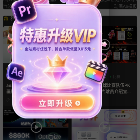
汽波赛博朋克动态海报
动画Ae模板
猜你喜欢
AE模板
AE模板
LOGO动画
三维
幻灯片
分数
字幕模板
比赛
ae相册模板 多场景照片墙堆叠
ae体育模板 足球比赛队伍PK
画廊幻灯片宣传视频
比分牌对决卡片球员介绍宣传
视频AE模板
3小时前
2天前