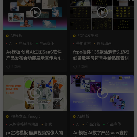
AE模板
FCPX发生器
AI
产品介绍
产品宣传
叠加素材
图形动画
手绘风
Ae模板 创意AI生图SaaS软件
fcpx插件 135款涂鸦箭头边框
产品发布会功能展示宣传片4K
线条数字母符号手绘贴图素材
片头
2周前
2周前
PR基本图形mogrt
AE模板
人物定格特写动画
创意
AI
产品介绍
产品宣传
动态海报
pr定格模板 竖屏视频抠像人物
Ae模板 Ai数字产品saas宣传