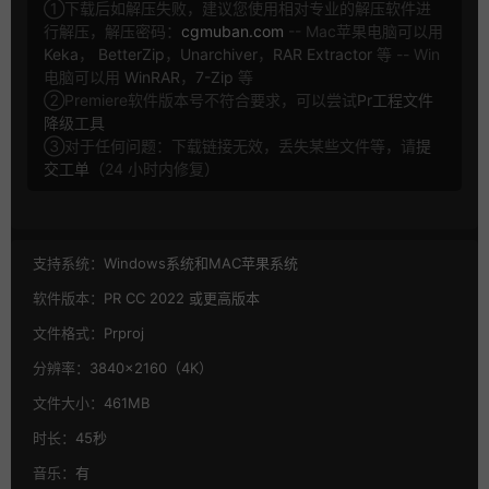
①下载后如解压失败，建议您使用相对专业的解压软件进
行解压，解压密码：
cgmuban.com
-- Mac苹果电脑可以用
Keka
，
BetterZip
，
Unarchiver
，
RAR Extractor
等 -- Win
电脑可以用
WinRAR
，
7-Zip
等
②Premiere软件版本号不符合要求，可以尝试
Pr工程文件
降级工具
③对于任何问题：下载链接无效，丢失某些文件等，请
提
交工单
（24 小时内修复）
支持系统：
Windows系统和MAC苹果系统
软件版本：
PR CC 2022 或更高版本
文件格式：
Prproj
分辨率：
3840×2160（4K）
文件大小：
461MB
时长：
45秒
音乐：
有