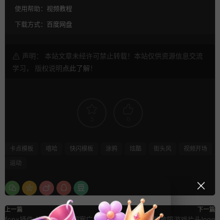
使用帮助：
视频教程
下载方式：
百度网盘
声明： 本站文章未经许可禁止转载！本站仅供资源信息交流
学习， 版权说明
点此了解
！
5
0
卡点模板
嘻哈
快闪模板
涂鸦
炫酷
街头风
视频开场
运动
上一篇
下一篇
fcpx插件 故障3D雕塑图案广告蒸
数字化标题机能故障游戏片头logo