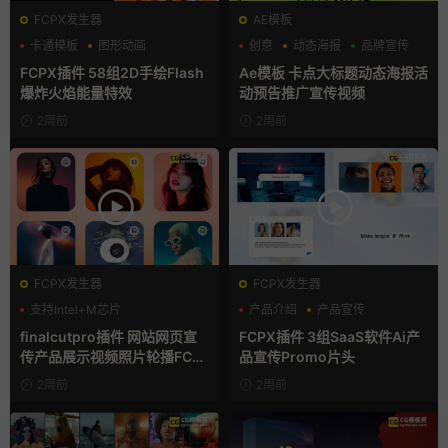
FCPX发生器
AE模板
卡通模板
图形动画
创意
动态海报
品牌宣传
手绘风
FCPX插件 58组2D手绘Flash
Ae模板 卡点大标题动态海报活
爆炸火焰能量特效
动预告推广宣传视频
2周前
2周前
FCPX发生器
FCPX发生器
支持Intel+M芯片
产品介绍
产品宣传
产品展示
finalcutpro插件 网站网页宣
FCPX插件 3组SaaS软件Ai产
传产品展示视频照片轮播FCP
品宣传Promo片头
X插件
2周前
2周前