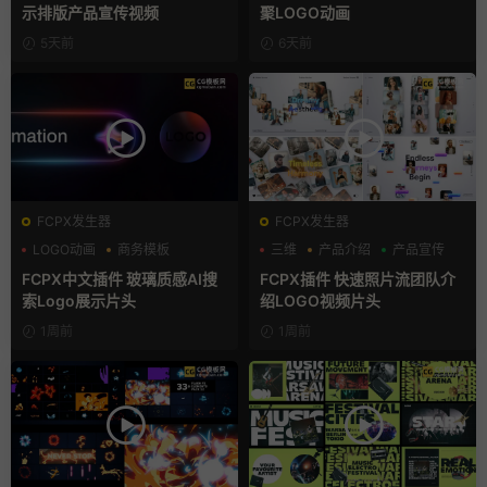
示排版产品宣传视频
聚LOGO动画
5天前
6天前
FCPX发生器
FCPX发生器
LOGO动画
商务模板
三维
产品介绍
产品宣传
支持Intel+M芯片
FCPX中文插件 玻璃质感AI搜
FCPX插件 快速照片流团队介
索Logo展示片头
绍LOGO视频片头
1周前
1周前