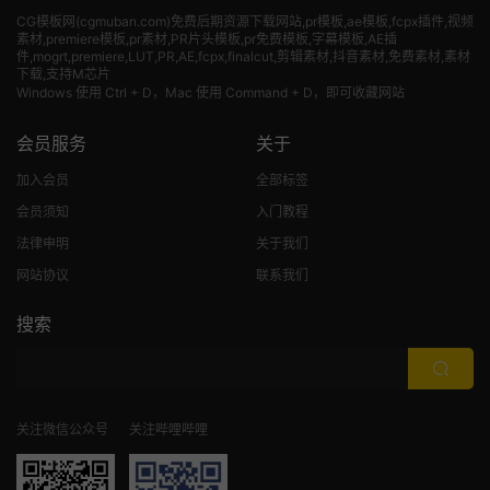
CG模板网(cgmuban.com)免费后期资源下载网站,pr模板,ae模板,fcpx插件,视频
素材
,premiere模板,pr素材,PR片头模板,pr免费模板,字幕模板,AE插
件,mogrt,premiere,LUT,PR,AE,fcpx,finalcut,剪辑素材,抖音素材,免费素材,素材
下载,支持M芯片
Windows 使用 Ctrl + D，Mac 使用 Command + D，即可收藏网站
会员服务
关于
加入会员
全部标签
会员须知
入门教程
法律申明
关于我们
网站协议
联系我们
搜索
关注微信公众号
关注哔哩哔哩