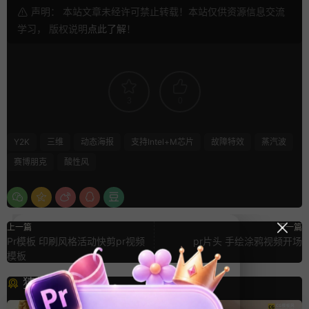
声明： 本站文章未经许可禁止转载！本站仅供资源信息交流
学习， 版权说明
点此了解
！
3
0
Y2K
三维
动态海报
支持Intel+M芯片
故障特效
蒸汽波
赛博朋克
酸性风
上一篇
下一篇
Pr模板 印刷风格活动快剪pr视频
pr片头 手绘涂鸦视频开场
模板
猜你喜欢