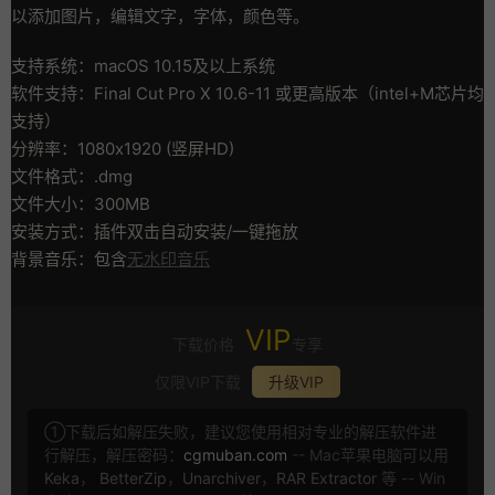
以添加图片，编辑文字，字体，颜色等。
支持系统：macOS 10.15及以上系统
软件支持：Final Cut Pro X 10.6-11 或更高版本（intel+M芯片均
支持）
分辨率：1080x1920 (竖屏HD)
文件格式：.dmg
文件大小：300MB
安装方式：插件双击自动安装/一键拖放
背景音乐：包含
无水印音乐
VIP
下载价格
专享
仅限VIP下载
升级VIP
①下载后如解压失败，建议您使用相对专业的解压软件进
行解压，解压密码：
cgmuban.com
-- Mac苹果电脑可以用
Keka
，
BetterZip
，
Unarchiver
，
RAR Extractor
等 -- Win