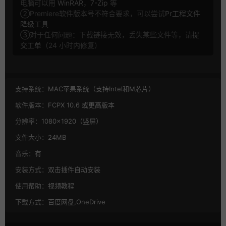
电脑可以用
WinRAR
，
7-Zip
等
②Premiere软件版本号不符合要求，可以尝试
Pr工程文件
降级工具
③对于任何问题：下载链接无效，丢失某些文件等，请
提
交工单
（24 小时内修复）
支持系统：
MAC苹果系统（支持Intel和M芯片）
软件版本：
FCPX 10.6 或更高版本
分辨率：
1080×1920（竖屏）
文件大小：
24MB
音乐：
有
安装方式：
双击插件自动安装
使用帮助：
视频教程
下载方式：
百度网盘,OneDrive