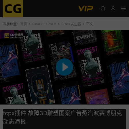
当前位置：
首页
Final Cut Pro X
FCPX发生器
正文
fcpx插件 故障3D雕塑图案广告蒸汽波赛博朋克
动态海报