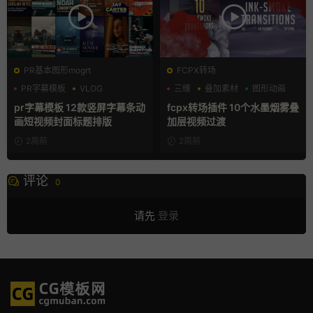
PR基本图形mogrt
FCPX转场
PR字幕模板
VLOG
三维
叠加素材
图形动画
人物介绍
pr字幕模板 12款竖屏字幕条动
fcpx转场插件 10个水墨烟雾叠
画短视频封面标题排版
加层视频过渡
2周前
2周前
评论
0
请先
登录