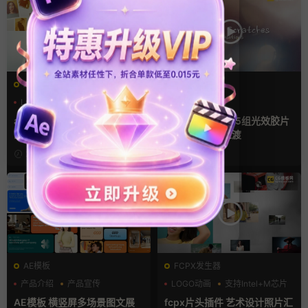
AE模板
FCPX转场
LOGO动画
三维
幻灯片
光效
复古风
支持Intel+M芯片
ae相册模板 多场景照片墙堆叠
FCPX转场插件 15组光效胶片
画廊幻灯片宣传视频
划痕复古视频过渡
24小时前
2天前
AE模板
FCPX发生器
产品介绍
产品宣传
LOGO动画
支持Intel+M芯片
产品展示
汇聚
AE模板 横竖屏多场景图文展
fcpx片头插件 艺术设计照片汇