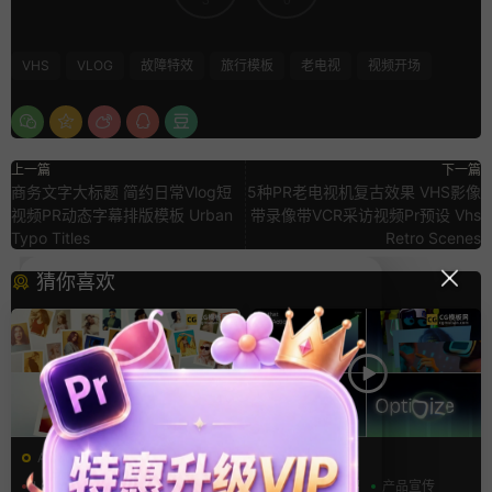
VHS
VLOG
故障特效
旅行模板
老电视
视频开场
上一篇
下一篇
商务文字大标题 简约日常Vlog短
5种PR老电视机复古效果 VHS影像
视频PR动态字幕排版模板 Urban
带录像带VCR采访视频Pr预设 Vhs
Typo Titles
Retro Scenes
猜你喜欢
AE模板
AE模板
LOGO动画
三维
幻灯片
AI
产品介绍
产品宣传