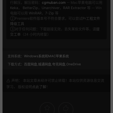
行解压，解压密码：
cgmuban.com
-- Mac苹果电脑可以用
Keka
，
BetterZip
，
Unarchiver
，
RAR Extractor
等 -- Win
电脑可以用
WinRAR
，
7-Zip
等
②Premiere软件版本号不符合要求，可以尝试
Pr工程文件
降级工具
③对于任何问题：下载链接无效，丢失某些文件等，请
提
交工单
（24 小时内修复）
支持系统：
Windows系统和MAC苹果系统
下载方式：
百度网盘,城通网盘,夸克网盘,OneDrive
声明： 本站文章未经许可禁止转载！本站仅供资源信息交流
学习， 版权说明
点此了解
！
3
0