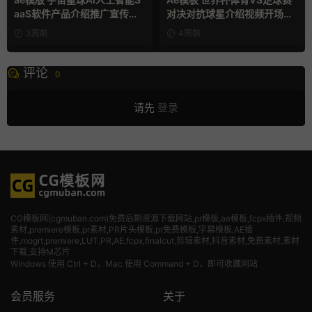
aaS软件产品介绍推广宣传片A
对决对抗球星介绍视频开场片
e模板
头
3周前
4周前
评论
0
请先
登录
CG模板网(cgmuban.com)免费后期资源下载网站,pr模板,ae模板,fcpx插件,视频
素材
,premiere模板,pr素材,PR片头模板,pr免费模板,字幕模板,AE插
件,mogrt,premiere,LUT,PR,AE,fcpx,finalcut,剪辑素材,抖音素材,免费素材,素材
下载,支持M芯片
Windows 使用 Ctrl + D，Mac 使用 Command + D，即可收藏网站
会员服务
关于