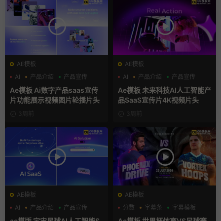
AE模板
AE模板
AI
产品介绍
产品宣传
AI
产品介绍
产品宣传
Ae模板 Ai数字产品saas宣传
Ae模板 未来科技AI人工智能产
片功能展示视频图片轮播片头
品SaaS宣传片4K视频片头
3周前
3周前
AE模板
AE模板
AI
产品介绍
产品宣传
分数
字幕条
字幕模板
ae模版 宇宙星球AI人工智能S
Ae模板 世界杯体育VS足球赛