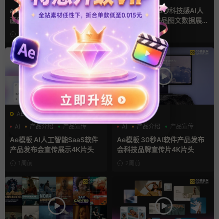
ae相册模板 多场景照片墙堆叠
ae片头模板 36秒科技感AI人
画廊幻灯片宣传视频
工智能SaaS产品图文数据展示
宣传视频AE模板
1天前
4天前
AE模板
AE模板
AI
产品介绍
产品宣传
AI
产品介绍
产品宣传
Ae模板 AI人工智能SaaS软件
Ae模板 30秒AI软件产品发布
产品发布会宣传展示4K片头
会科技品牌宣传片4K片头
1周前
2周前