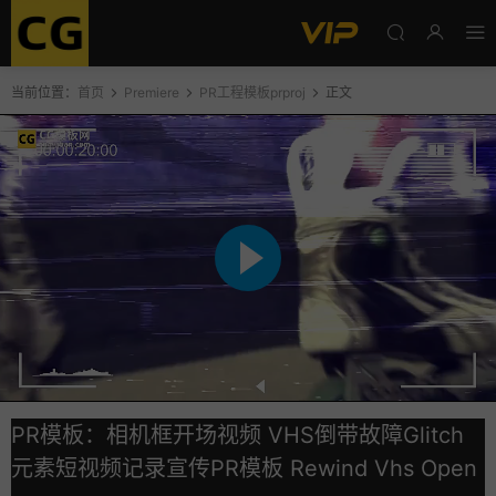
当前位置：
首页
Premiere
PR工程模板prproj
正文
PR模板：相机框开场视频 VHS倒带故障Glitch
元素短视频记录宣传PR模板 Rewind Vhs Open