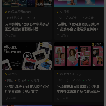
PR基本图形mogrt
AE模板
PR字幕模板
VLOG
AI
产品介绍
产品宣传
人物介绍
pr字幕模板 12款竖屏字幕条动
Ae模板 创意AI生图SaaS软件
画短视频封面标题排版
产品发布会功能展示宣传片4K
片头
2周前
2周前
AE模板
PR基本图形mogrt
回忆
复古风
幻灯片
80年代
VLOG
Y2K
ae照片模板 12组复古胶片幻灯
Pr视频模板 9款竖屏Y2K千禧
片拍立得图片展示宣传
年自媒体嘉宾介绍包装pr模板
2周前
3周前