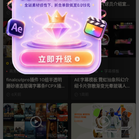
介绍角标动画PR模版
比分牌对决卡片球员介绍宣传
视频AE模板
1天前
1天前
FCPX字幕
AE模板
商务模板
字幕条
AI
字幕条
字幕模板
字幕模板
finalcutpro插件 10组半透明
AE字幕模板 霓虹抽象科幻介
磨砂液态玻璃字幕条FCPX插
绍卡片弥散渐变光晕玻璃人名
件
条
6天前
1周前