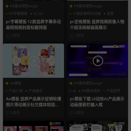
PR基本图形mogrt
PR基本图形mogrt
PR字幕模板
VLOG
人物定格特写动画
创意
人物介绍
动态海报
pr字幕模板 12款竖屏字幕条动
pr定格模板 竖屏视频抠像人物
画短视频封面标题排版
介绍冻结帧画面展示
2周前
2周前
AE模板
PR基本图形mogrt
产品介绍
产品展示
AI
PR基本图形
产品宣传
卡通模板
Ae模板 竖屏产品展示促销轮播
pr模板下载 UI动效Ai产品展示
照片滑动展示社交媒体短视频
动画搜索栏输入框
片头
2周前
2周前