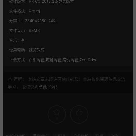
软件版本：
PR CC 2015.2或更高版本
文件格式：
Prproj
分辨率：
3840×2160（4K）
文件大小：
69MB
音乐：
有
使用帮助：
视频教程
下载方式：
百度网盘,城通网盘,夸克网盘,OneDrive
声明： 本站文章未经许可禁止转载！本站仅供资源信息交流
学习， 版权说明
点此了解
！
8
0