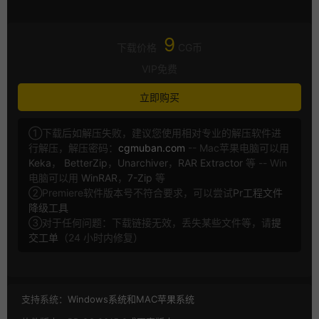
9
下载价格
CG币
VIP免费
立即购买
①下载后如解压失败，建议您使用相对专业的解压软件进
行解压，解压密码：
cgmuban.com
-- Mac苹果电脑可以用
Keka
，
BetterZip
，
Unarchiver
，
RAR Extractor
等 -- Win
电脑可以用
WinRAR
，
7-Zip
等
②Premiere软件版本号不符合要求，可以尝试
Pr工程文件
降级工具
③对于任何问题：下载链接无效，丢失某些文件等，请
提
交工单
（24 小时内修复）
支持系统：
Windows系统和MAC苹果系统