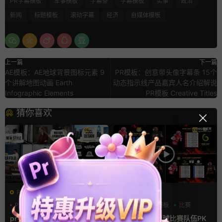
PR字幕模板
军事模板
字幕条
字幕模板
实事
政治
新闻
标题模板
滚动字幕
经济
自媒体模板
上一篇
下一篇
AE模板：AE地球背景图标元素 9
PR模板：创意带头像字幕条 15个
个讲解地图动画 Earth
动态指示线产品嘉宾人名介绍解说
Infographic Elements
PR模板 Creative Titles
猜你喜欢
PR基本图形mogrt
AE模板
PR基本图形
PR字幕模板
分数
字幕模板
比赛
人物介绍
pr字幕模板 9组胶带贴纸人物
ae体育模板 足球比赛队伍PK