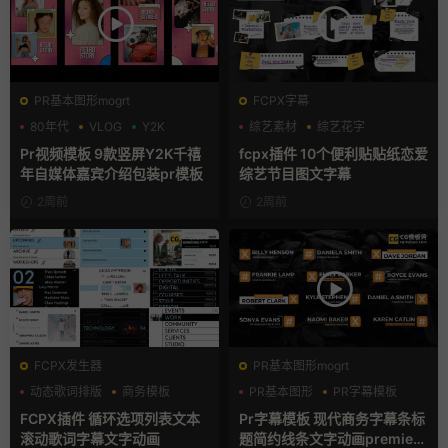
PR基本图形mogrt
FCPX字幕
80年代
VLOG
Y2K
综艺素材
综艺花字
自媒体模板
Pr视频模板 9款竖屏Y2K千禧
fcpx插件 10个便利贴贴纸恋爱
年自媒体嘉宾介绍包装pr模板
综艺节目图文字幕
2周前
2周前
FCPX发生器
PR基本图形mogrt
动态歌词排版
商务模板
PR基本图形
PR字幕模板
字幕模板
商务模板
FCPX插件 循环选项列表文本
Pr字幕模板 现代商务字幕条标
滚动歌词字幕文字动画
题简约线条文字动画premiere