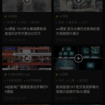
AE模板
AE模板
80年代
历史
复古风
历史
复古风
大气
Ae模板 1分3秒水墨烟雾新闻
ae模板 复古水墨历史新闻纪录
报道历史年代黑白幻灯片
片相册照片展示
2025-09-22
2025-05-17
PR基本图形mogrt
AE模板
PR基本图形
PR字幕模板
CRT
三维
复古风
商务模板
4组新闻广播播报滚动字幕栏P
新闻报道CRT老式电视屏幕内
R模板
容展示视频开场AE模板
2025-04-20
2025-03-17