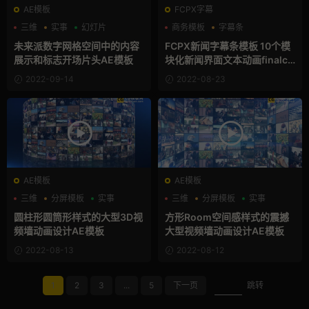
AE模板
FCPX字幕
三维
实事
幻灯片
商务模板
字幕条
支持Intel+M芯片
未来派数字网格空间中的内容
FCPX新闻字幕条模板 10个模
展示和标志开场片头AE模板
块化新闻界面文本动画finalcu
t滚动字幕支持M1
2022-09-14
2022-08-23
AE模板
AE模板
三维
分屏模板
实事
三维
分屏模板
实事
圆柱形圆筒形样式的大型3D视
方形Room空间感样式的震撼
频墙动画设计AE模板
大型视频墙动画设计AE模板
2022-08-13
2022-08-12
1
2
3
...
5
下一页
跳转