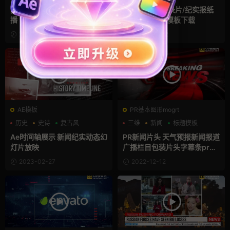
商务模板
复古风
pr滚动字幕条 12款动态字幕轮
pr新闻模板 纪录片/纪实报纸
播
幻灯片展示Pr模板下载
2023-10-04
2023-03-22
AE模板
PR基本图形mogrt
历史
史诗
复古风
三维
新闻
标题模板
Ae时间轴展示 新闻纪实动态幻
PR新闻片头 天气预报新闻报道
灯片放映
广播栏目包装片头字幕条pr模
板
2023-02-27
2022-12-12