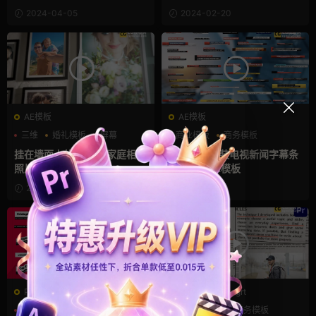
2024-04-05
2024-02-20
AE模板
AE模板
三维
婚礼模板
屏幕
商业模板
商务模板
字幕条
挂在墙面上的3D相框家庭相册
51款栏目包装电视新闻字幕条
照片墙AE模板
AE模板+PR模板
2024-01-20
2023-11-19
PR工程模板prproj
PR基本图形mogrt
mv
动态歌词排版
PR基本图形
商务模板