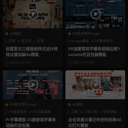
AE模板
PR基本图形mogrt
历史
复古风
实事
pr logo模板
PR基本图形
字幕条
创意复古三维报纸样式设计转
PR油管常用字幕条视频边框Y
场过渡动画Ae模板
outube栏目包装模板
2025-02-24
2024-05-06
PR基本图形mogrt
AE模板
PR基本图形
PR字幕模板
三维
人物介绍
商务模板
商务模板
Pr字幕模板 25款新闻字幕条
企业发展大事记年份时间表AE
动画栏目包装
幻灯片模板