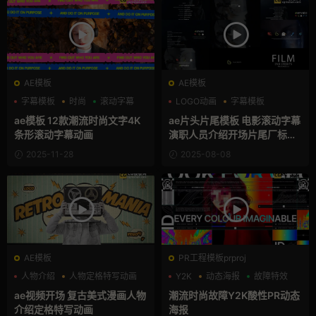
AE模板
AE模板
字幕模板
时尚
滚动字幕
LOGO动画
字幕模板
滚动字幕
ae模板 12款潮流时尚文字4K
ae片头片尾模板 电影滚动字幕
条形滚动字幕动画
演职人员介绍开场片尾厂标字
幕
2025-11-28
2025-08-08
AE模板
PR工程模板prproj
人物介绍
人物定格特写动画
Y2K
动态海报
故障特效
动漫
ae视频开场 复古美式漫画人物
潮流时尚故障Y2K酸性PR动态
介绍定格特写动画
海报