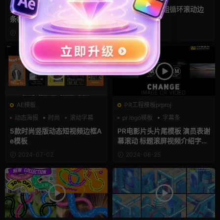
创意
PR字幕模板
多彩有趣时尚PR循环滚动字幕
pr字幕模板 24组循环滚动边
条模板
框标题
2024-11-05
2024-07-13
AE模板
PR工程模板prproj
动态海报
时尚
滚动字幕
pr logo模板
字幕条
字幕模板
5款时尚竖版动态短视频边框A
PR电影片头片尾模板 演员表谢
e模板
幕滚动 标题滚屏视频介绍字幕
动画 Credit Roll
2024-07-02
2024-06-25