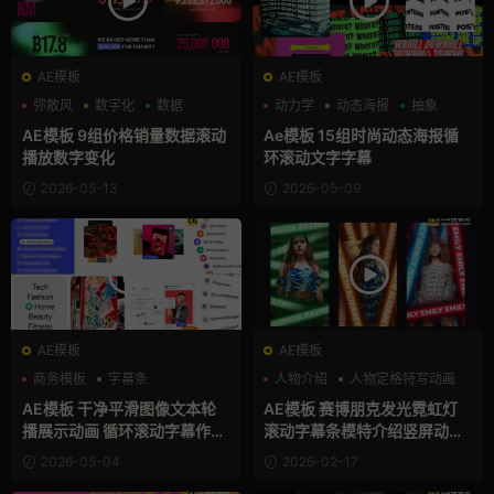
AE模板
AE模板
弥散风
数字化
数据
动力学
动态海报
抽象
AE模板 9组价格销量数据滚动
Ae模板 15组时尚动态海报循
播放数字变化
环滚动文字字幕
2026-05-13
2026-05-09
AE模板
AE模板
商务模板
字幕条
人物介绍
人物定格特写动画
字幕模板
动态海报
AE模板 干净平滑图像文本轮
AE模板 赛博朋克发光霓虹灯
播展示动画 循环滚动字幕作品
滚动字幕条模特介绍竖屏动态
集
海报
2026-05-04
2026-02-17