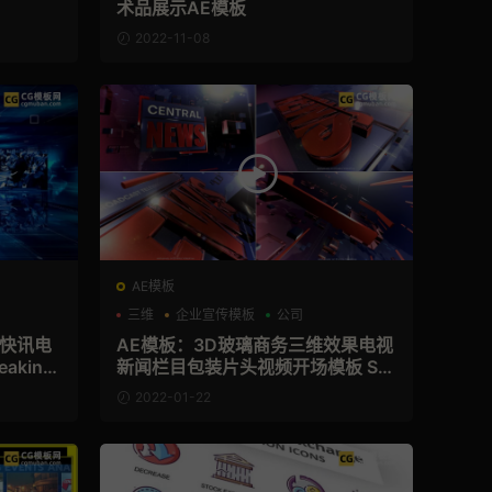
术品展示AE模板
2022-11-08
AE模板
三维
企业宣传模板
公司
告快讯电
AE模板：3D玻璃商务三维效果电视
king
新闻栏目包装片头视频开场模板 Sh
ort News Opener
2022-01-22