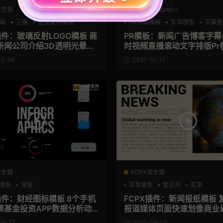
发生器
PR工程模板prproj
动画
三维
企业宣传模板
PR字幕模板
军事模板
字幕条
插件：玻璃反射LOGO模板 商
PR模板：新闻广告博客字幕条
新闻公司介绍3D透明光晕片
时视频直播滚动文字排版Pr模
orporate Chrome Logo
ws Tickers
0-16
2021-10-11
发生器
FCPX发生器
图表
弹窗
军事模板
复古风
实事
件：财经图标模板 8个手机
FCPX插件：新闻报纸模板 
票基金投资APP数据分析动
报道媒体页面快速划像商业
插件 Infographics
插件 Newspaper Opener
09-27
2021-09-05