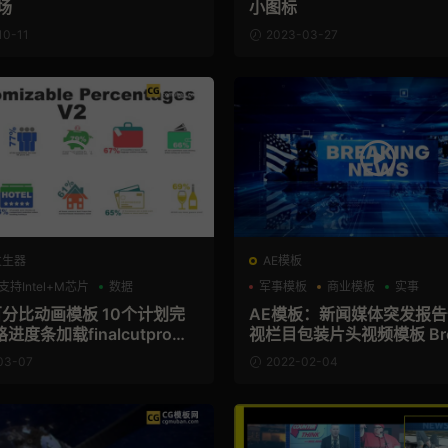
场
小图标
10-11
2023-03-27
发生器
AE模板
支持Intel+M芯片
数据
军事模板
商业模板
实事
百分比动画模板 10个计划完
AE模板：新闻媒体突发报
进度条加载finalcutpro插
视栏目包装片头视频模板 Brea
omizable Percentage Slid
News
03-07
2022-02-04