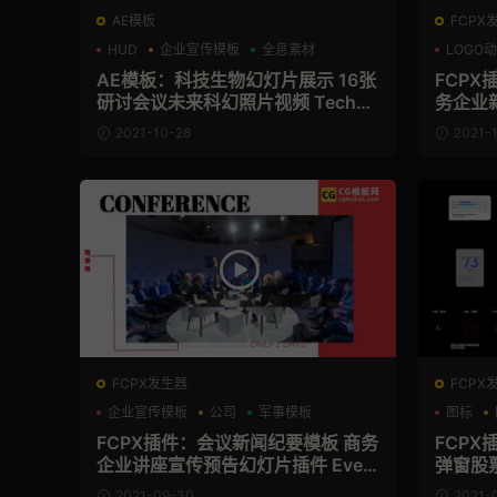
AE模板
FCPX
HUD
企业宣传模板
全息素材
LOGO
AE模板：科技生物幻灯片展示 16张
FCPX
研讨会议未来科幻照片视频 Techno
务企业
logy Slideshow
头插件 C
2021-10-28
2021-1
FCPX发生器
FCPX
企业宣传模板
公司
军事模板
图标
FCPX插件：会议新闻纪要模板 商务
FCPX插
企业讲座宣传预告幻灯片插件 Even
弹窗股
t Promo
画信息图表
2021-09-30
2021-