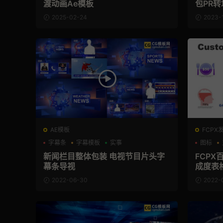
渡动画Ae模板
包PR转
2025-02-24
2023-
AE模板
FCPX
字幕条
字幕模板
实事
图标
新闻栏目整体包装 电视节目片头字
FCPX
幕条导视
成度表格
件 Cust
2022-06-30
2022-
ers V2