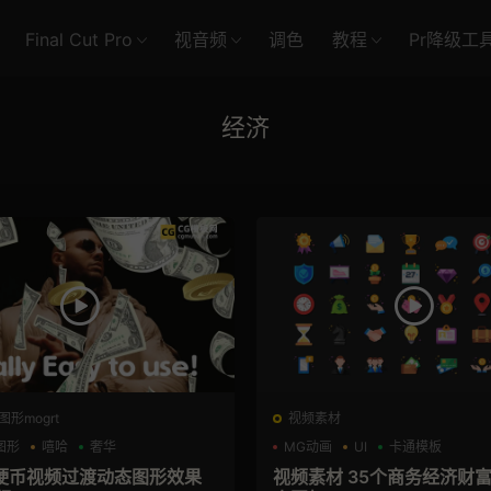
Final Cut Pro
视音频
调色
教程
Pr降级工
经济
图形mogrt
视频素材
图形
嘻哈
奢华
MG动画
UI
卡通模板
硬币视频过渡动态图形效果
视频素材 35个商务经济财