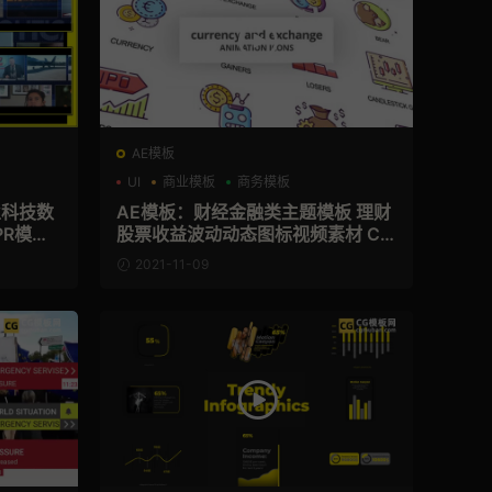
AE模板
UI
商业模板
商务模板
业科技数
AE模板：财经金融类主题模板 理财
R模板
股票收益波动动态图标视频素材 Cu
rrency & Exchange - Animation Ic
2021-11-09
ons