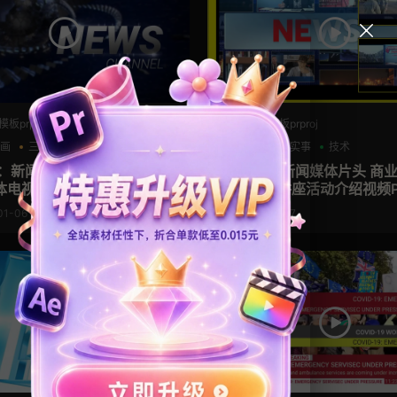
板prproj
PR工程模板prproj
动画
三维
企业宣传模板
军事模板
实事
技术
板：新闻片头模板 三维3D地球
PR模板：新闻媒体片头 商
电视节目开场Pr模板 News
字化学术讲座活动介绍视频P
News
01-06
2021-12-07