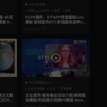
FCPX发生器
支持Intel+M芯片
数据
经济
 4K实
FCPX插件：8个APP信息图标icon
板 Ne
模板 财经股市BTC折线图收益率UI
动画 Trendy Infographics
2021-10-10
PR工程模板prproj
企业宣传模板
公司
军事模板
复古文献
企业宣传/商务商业活动介绍/新闻媒
幻灯片
体播报/科技展示视频PR模板 Mode
rn Corporate Opener
2021-08-24