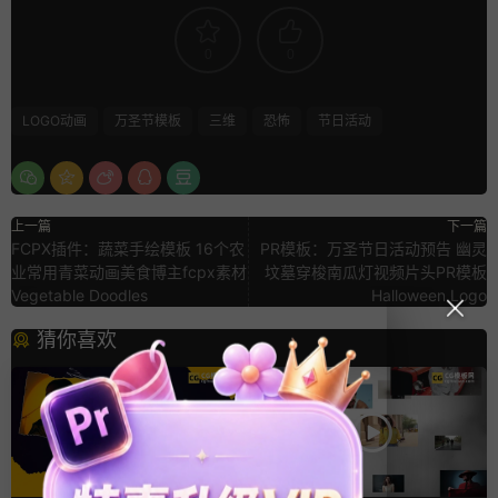
0
0
LOGO动画
万圣节模板
三维
恐怖
节日活动
上一篇
下一篇
FCPX插件：蔬菜手绘模板 16个农
PR模板：万圣节日活动预告 幽灵
业常用青菜动画美食博主fcpx素材
坟墓穿梭南瓜灯视频片头PR模板
Vegetable Doodles
Halloween Logo
猜你喜欢