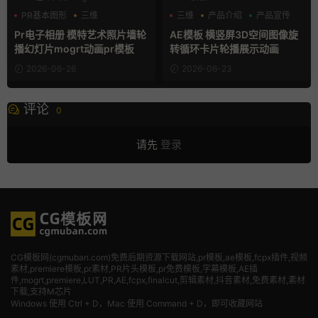
PR基本图形
三维
三维
产品介绍
产品宣传
产品介绍
Pr电子相册 模特艺术照片墙轮
AE模板 横竖屏3D空间图像旋
播幻灯片mogrt动画pr模板
转循环卡片轮播展示动画
2026-06-26
2026-06-23
评论
0
请先
登录
CG模板网(cgmuban.com)免费后期资源下载网站,pr模板,ae模板,fcpx插件,视频
素材
,premiere模板,pr素材,PR片头模板,pr免费模板,字幕模板,AE插
件,mogrt,premiere,LUT,PR,AE,fcpx,finalcut,剪辑素材,抖音素材,免费素材,素材
下载,支持M芯片
Windows 使用 Ctrl + D，Mac 使用 Command + D，即可收藏网站