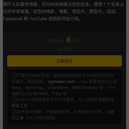
很吓人的墓地场景，可以时尚地展示您的文本。使用 1 个文本占
位符非常容易。对您的电影、电影、预告片、预告片、活动、
Facebook 和 YouTube 视频的可怕介绍。
6
下载价格
CG币
VIP免费
立即购买
①下载后如解压失败，建议您使用相对专业的解压软件进
行解压，解压密码：
cgmuban.com
-- Mac苹果电脑可以用
Keka
，
BetterZip
，
Unarchiver
，
RAR Extractor
等 -- Win
电脑可以用
WinRAR
，
7-Zip
等
②Premiere软件版本号不符合要求，可以尝试
Pr工程文件
降级工具
③对于任何问题：下载链接无效，丢失某些文件等，请
提
交工单
（24 小时内修复）