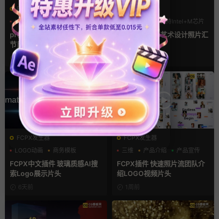
PR基本图形mogrt
FCPX发生器
LOGO动画
PR基本图形
LOGO动画
支持Intel+M芯片
复古风
汇聚
pr模板 做旧撕纸拼贴风格播客
fcpx片头插件 艺术设计照片汇
节目开场介绍动态宣传动画PR
聚LOGO动画
模版
3天前
3天前
FCPX发生器
FCPX发生器
LOGO动画
商务模板
三维
产品介绍
产品宣传
支持Intel+M芯片
FCPX中文插件 玻璃质感AI搜
FCPX插件 快速照片流团队介
索Logo展示片头
绍LOGO视频片头
6天前
1周前