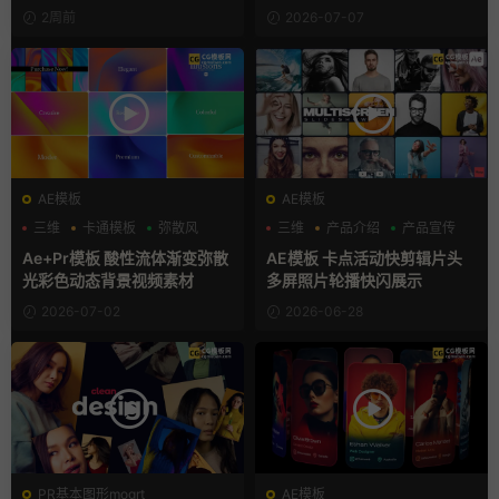
画
头
2周前
2026-07-07
AE模板
AE模板
三维
卡通模板
弥散风
三维
产品介绍
产品宣传
Ae+Pr模板 酸性流体渐变弥散
AE模板 卡点活动快剪辑片头
光彩色动态背景视频素材
多屏照片轮播快闪展示
2026-07-02
2026-06-28
PR基本图形mogrt
AE模板