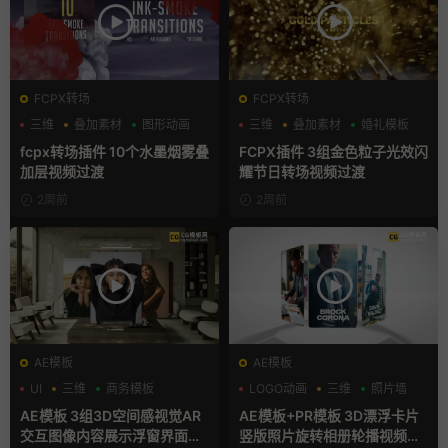
FCPX转场
FCPX转场
三维
叠加素材
图形动画
三维
叠加素材
婚礼模板
fcpx转场插件 10个水墨烟雾叠
FCPX插件 3组金色粒子光效闪
加层视频过渡
耀节日转场视频过渡
2周前
2周前
AE模板
AE模板
UI
三维
商务模板
LOGO动画
三维
照片墙
AE模板 3组3D空间感视觉AR
AE模板+PR模板 3D漂浮卡片
交互图像内容展示浮窗界面动
竖版照片旋转相册轮播视频片