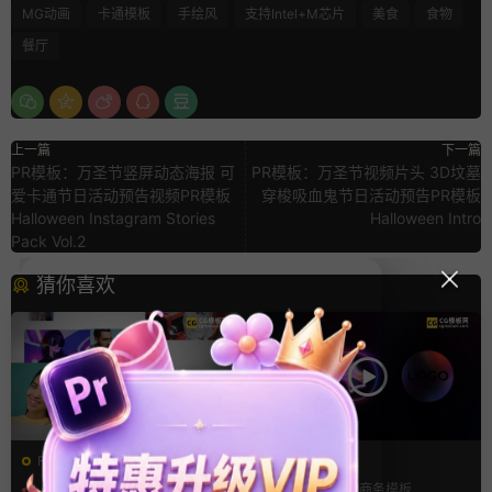
MG动画
卡通模板
手绘风
支持Intel+M芯片
美食
食物
餐厅
上一篇
下一篇
PR模板：万圣节竖屏动态海报 可
PR模板：万圣节视频片头 3D坟墓
爱卡通节日活动预告视频PR模板
穿梭吸血鬼节日活动预告PR模板
Halloween Instagram Stories
Halloween Intro
Pack Vol.2
猜你喜欢
FCPX发生器
FCPX发生器
LOGO动画
支持Intel+M芯片
LOGO动画
商务模板