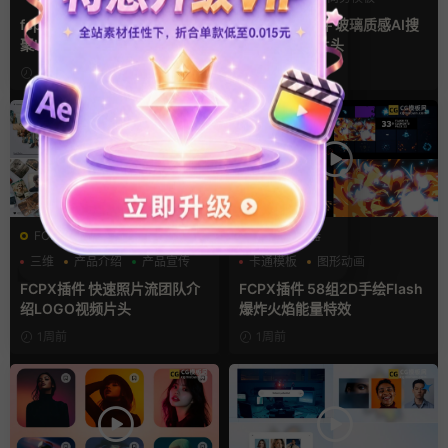
汇聚
支持Intel+M芯片
fcpx片头插件 艺术设计照片汇
FCPX中文插件 玻璃质感AI搜
聚LOGO动画
索Logo展示片头
4天前
7天前
FCPX发生器
FCPX发生器
三维
产品介绍
产品宣传
卡通模板
图形动画
手绘风
FCPX插件 快速照片流团队介
FCPX插件 58组2D手绘Flash
绍LOGO视频片头
爆炸火焰能量特效
1周前
1周前