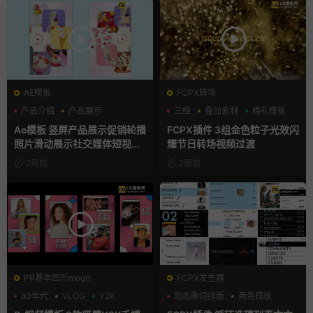
AE模板
FCPX转场
产品介绍
产品展示
三维
叠加素材
婚礼模板
卡通模板
Ae模板 竖屏产品展示促销轮播
FCPX插件 3组金色粒子光效闪
照片滑动展示社交媒体短视频
耀节日转场视频过渡
片头
2周前
2周前
PR基本图形mogrt
FCPX发生器
80年代
VLOG
Y2K
动态歌词排版
商务模板
字幕模板