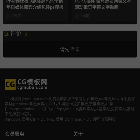
Pr视频模板 9款竖屏Y2K千禧
FCPX插件 循环选项列表文本
年自媒体嘉宾介绍包装pr模板
滚动歌词字幕文字动画
2周前
2周前
评论
0
请先
登录
CG模板网(cgmuban.com)免费后期资源下载网站,pr模板,ae模板,fcpx插件,视频
素材
,premiere模板,pr素材,PR片头模板,pr免费模板,字幕模板,AE插
件,mogrt,premiere,LUT,PR,AE,fcpx,finalcut,剪辑素材,抖音素材,免费素材,素材
下载,支持M芯片
Windows 使用 Ctrl + D，Mac 使用 Command + D，即可收藏网站
会员服务
关于