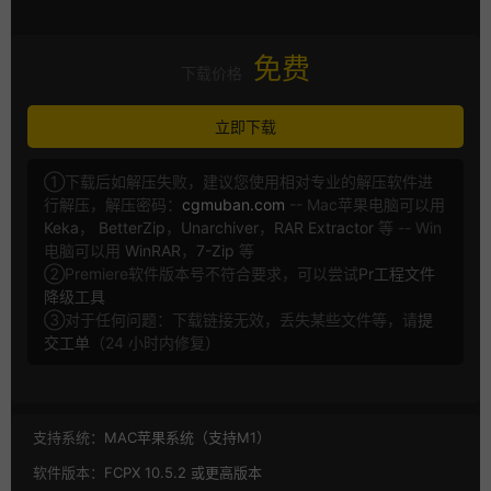
免费
下载价格
立即下载
①下载后如解压失败，建议您使用相对专业的解压软件进
行解压，解压密码：
cgmuban.com
-- Mac苹果电脑可以用
Keka
，
BetterZip
，
Unarchiver
，
RAR Extractor
等 -- Win
电脑可以用
WinRAR
，
7-Zip
等
②Premiere软件版本号不符合要求，可以尝试
Pr工程文件
降级工具
③对于任何问题：下载链接无效，丢失某些文件等，请
提
交工单
（24 小时内修复）
支持系统：
MAC苹果系统（支持M1）
软件版本：
FCPX 10.5.2 或更高版本