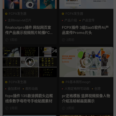
FCPX发生器
FCPX发生器
支持Intel+M芯片
产品介绍
产品宣传
产品展示
finalcutpro插件 网站网页宣
FCPX插件 3组SaaS软件Ai产
传产品展示视频照片轮播FCP
品宣传Promo片头
X插件
1周前
2周前
FCPX发生器
PR基本图形mogrt
叠加素材
图形动画
人物定格特写动画
创意
手绘风
动态海报
fcpx插件 135款涂鸦箭头边框
pr定格模板 竖屏视频抠像人物
线条数字母符号手绘贴图素材
介绍冻结帧画面展示
2周前
2周前