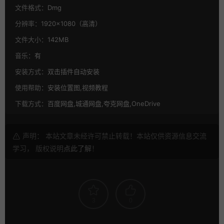
文件格式：
Dmg
分辨率：
1920×1080（高清）
文件大小：
142MB
音乐：
有
安装方式：
双击插件自动安装
使用帮助：
安装位置图,视频教程
下载方式：
百度网盘,城通网盘,夸克网盘,OneDrive
声明： 本站文章未经许可禁止转载！本站仅供资源信息交流
学习， 版权说明
点此了解
！
3
0