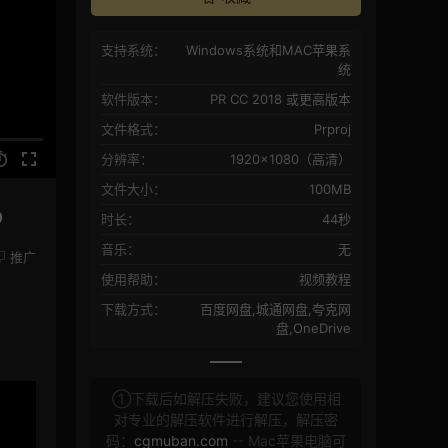
支持系统：
Windows系统和MAC苹果系
统
软件版本：
PR CC 2018 或更高版本
文件格式：
Prproj
分辨率：
1920×1080（高清）
文件大小：
100MB
o
时长：
44秒
音乐：
无
推广
使用帮助：
视频教程
下载方式：
百度网盘,城通网盘,夸克网
盘,OneDrive
①下载后如解压失败，建议您使用相
对专业的解压软件进行解压，解压密
码：
cgmuban.com
-- Mac苹果电脑可