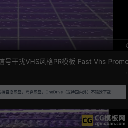
扰VHS风格PR模板 Fast Vhs Prom
素材 支持百度网盘，夸克网盘，OneDrive（支持国内外）不限速下载