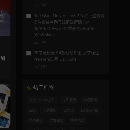
1348
Red Giant Universe v3.2.3 红巨星特效
5
插件套装序列号注册破解版 For
AE/PR/FCPX/OFX/达芬奇/VEGAS
(Win&Mac)
1341
PR字幕模板 94款线条呼出 文字标注
6
叠加
Premiere动画 Call Outs
1304
热门标签
支持Intel+M芯片
片头模板
标题模板
三维
卡通模板
游戏风
LOGO动画
商务模板
字幕模板
节日活动