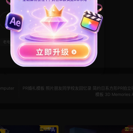
17
0
老电视
puter
PR婚礼模板 照片朋友同学校友回忆录 简约日系方形PR拍立
模板 3D Memories 