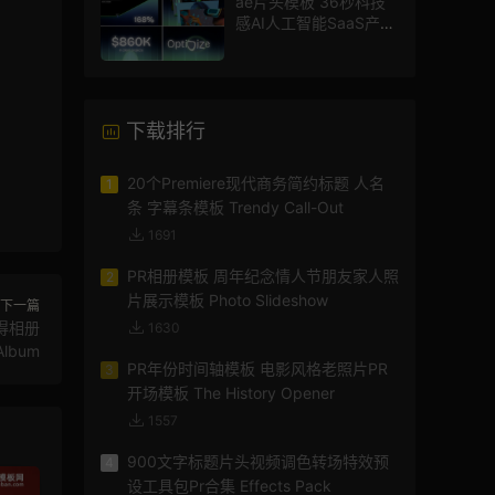
ae片头模板 36秒科技
感AI人工智能SaaS产品
图文数据展示宣传视频
AE模板
下载排行
20个Premiere现代商务简约标题 人名
1
条 字幕条模板 Trendy Call-Out
1691
PR相册模板 周年纪念情人节朋友家人照
2
片展示模板 Photo Slideshow
下一篇
得相册
1630
Album
PR年份时间轴模板 电影风格老照片PR
3
开场模板 The History Opener
1557
900文字标题片头视频调色转场特效预
4
设工具包Pr合集 Effects Pack