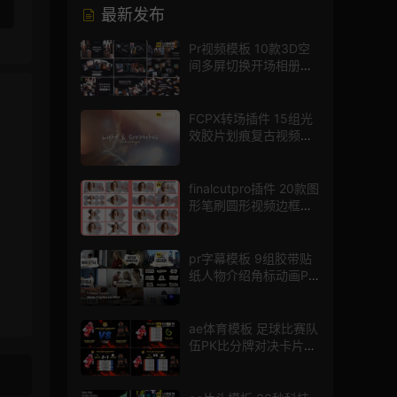
最新发布
Pr视频模板 10款3D空
间多屏切换开场相册视
频展示照片墙pr模板
FCPX转场插件 15组光
效胶片划痕复古视频过
渡
finalcutpro插件 20款图
形笔刷圆形视频边框遮
罩fcpx片头插件
pr字幕模板 9组胶带贴
纸人物介绍角标动画PR
模版
ae体育模板 足球比赛队
伍PK比分牌对决卡片球
员介绍宣传视频AE模板