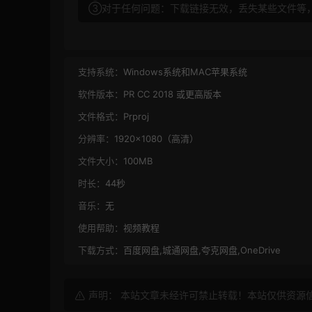
③对于任何问题：下载链接无效，丢失某些文件等
支持系统：
Windows系统和MAC苹果系统
软件版本：
PR CC 2018 或更高版本
文件格式：
Prproj
分辨率：
1920×1080（高清）
文件大小：
100MB
时长：
44秒
音乐：
无
使用帮助：
视频教程
下载方式：
百度网盘,城通网盘,夸克网盘,OneDrive
声明： 本站文章未经许可禁止转载！本站仅供资源