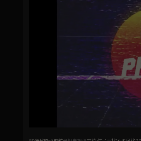
80年代噪点颗粒
老旧电视机
雪花 信号干扰VHS风格P