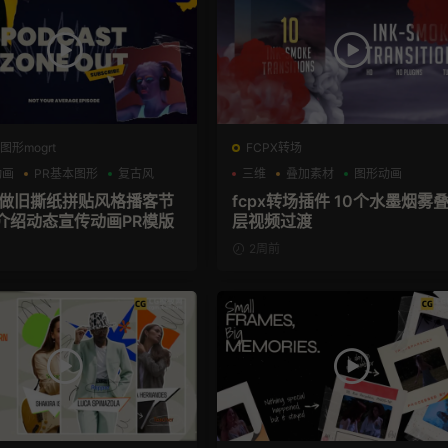
图形mogrt
FCPX转场
动画
PR基本图形
复古风
三维
叠加素材
图形动画
板 做旧撕纸拼贴风格播客节
fcpx转场插件 10个水墨烟雾
介绍动态宣传动画PR模版
层视频过渡
2周前