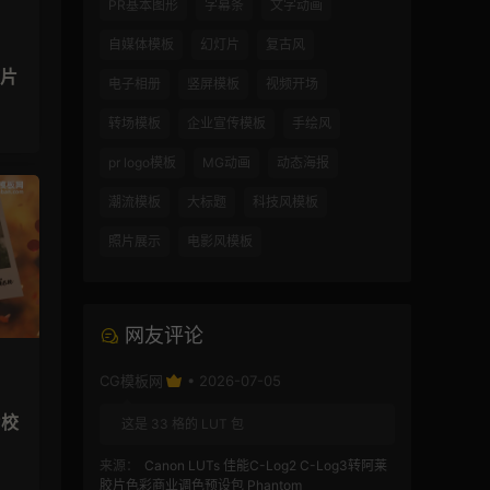
PR基本图形
字幕条
文字动画
自媒体模板
幻灯片
复古风
灯片
电子相册
竖屏模板
视频开场
转场模板
企业宣传模板
手绘风
pr logo模板
MG动画
动态海报
潮流模板
大标题
科技风模板
照片展示
电影风模板
网友评论
CG模板网
• 2026-07-05
片校
这是 33 格的 LUT 包
来源：
Canon LUTs 佳能C-Log2 C-Log3转阿莱
胶片色彩商业调色预设包 Phantom