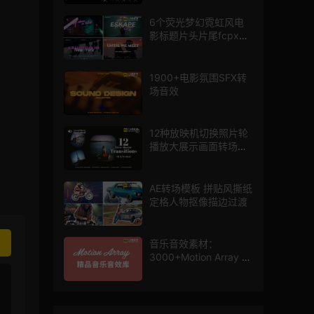
6个荧光梦幻霓虹风电
影标题片头片尾fcpx插
件
1900+电影氛围SFX转
场音效
12种放映机切换照片轮
播放大展示画面转场动
画AE模板
AE转场模板 拼贴风撕纸
定格人物抠像描边过渡
音乐音效素材：
3000+Motion Array 影
片配乐音效素材库