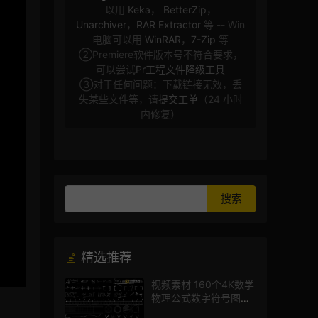
以用
Keka
，
BetterZip
，
Unarchiver
，
RAR Extractor
等 -- Win
电脑可以用
WinRAR
，
7-Zip
等
②Premiere软件版本号不符合要求，
可以尝试
Pr工程文件降级工具
③对于任何问题：下载链接无效，丢
失某些文件等，请
提交工单
（24 小时
内修复）
精选推荐
视频素材 160个4K数学
物理公式数字符号图标
mg图形动画