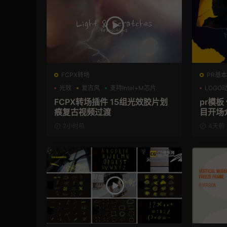
FCPX转场
PR基本
光效
复古风
支持Intel+M芯片
LOGO
FCPX转场插件 15组光效胶片划
pr模
痕复古视频过渡
目开场
2小时前
4天前