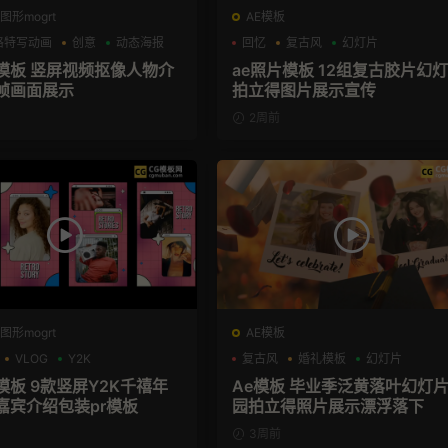
图形mogrt
AE模板
格特写动画
创意
动态海报
回忆
复古风
幻灯片
格模板 竖屏视频抠像人物介
ae照片模板 12组复古胶片幻
帧画面展示
拍立得图片展示宣传
2周前
图形mogrt
AE模板
VLOG
Y2K
复古风
婚礼模板
幻灯片
模板 9款竖屏Y2K千禧年
Ae模板 毕业季泛黄落叶幻灯
嘉宾介绍包装pr模板
园拍立得照片展示漂浮落下
3周前