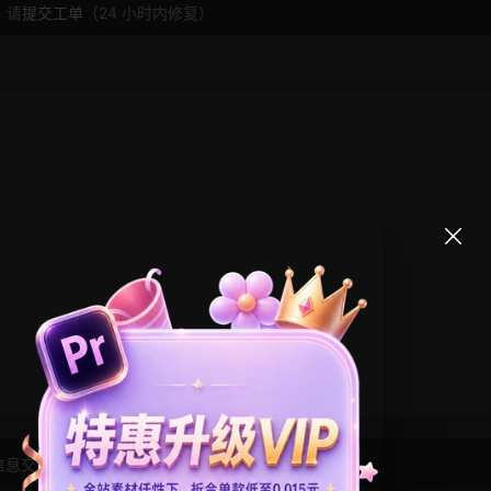
，请
提交工单
（24 小时内修复）
信息交流学习， 版权说明
点此了解
！