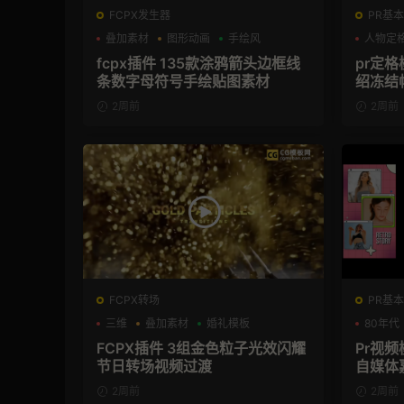
FCPX发生器
PR基本
叠加素材
图形动画
手绘风
人物定
fcpx插件 135款涂鸦箭头边框线
pr定
条数字母符号手绘贴图素材
绍冻结
2周前
2周前
FCPX转场
PR基本
三维
叠加素材
婚礼模板
80年代
FCPX插件 3组金色粒子光效闪耀
Pr视频
节日转场视频过渡
自媒体
2周前
2周前