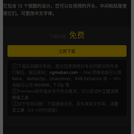
它包含 12 个很酷的设计。您可以在视频的开头、中间和结尾使
用它们。可更改中文字体。
免费
下载价格
立即下载
①下载后如解压失败，建议您使用相对专业的解压软件进
行解压，解压密码：
cgmuban.com
-- Mac苹果电脑可以用
Keka
，
BetterZip
，
Unarchiver
，
RAR Extractor
等 -- Win
电脑可以用
WinRAR
，
7-Zip
等
②Premiere软件版本号不符合要求，可以尝试
Pr工程文件
降级工具
③对于任何问题：下载链接无效，丢失某些文件等，请
提
交工单
（24 小时内修复）