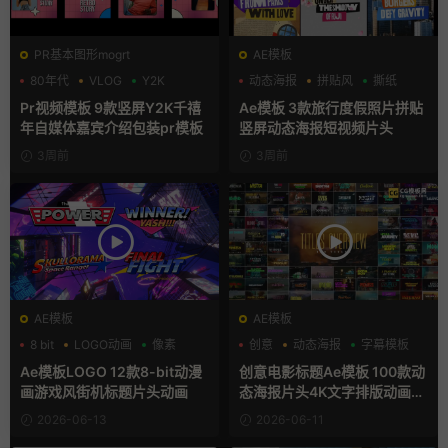
PR基本图形mogrt
AE模板
80年代
VLOG
Y2K
动态海报
拼贴风
撕纸
Pr视频模板 9款竖屏Y2K千禧
Ae模板 3款旅行度假照片拼贴
年自媒体嘉宾介绍包装pr模板
竖屏动态海报短视频片头
3周前
3周前
AE模板
AE模板
8 bit
LOGO动画
像素
创意
动态海报
字幕模板
Ae模板LOGO 12款8-bit动漫
创意电影标题Ae模板 100款动
画游戏风街机标题片头动画
态海报片头4K文字排版动画A
E模版
2026-06-13
2026-06-11