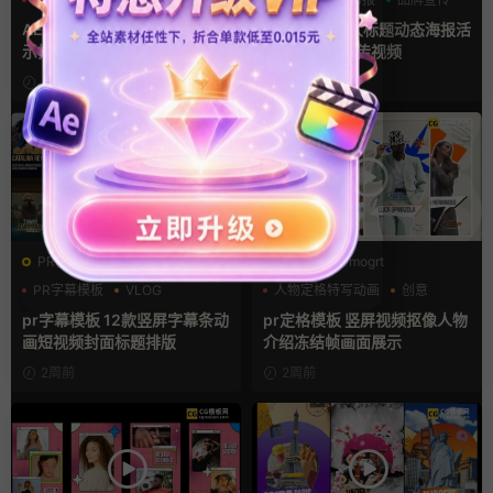
产品展示
AE模板 横竖屏多场景图文展
Ae模板 卡点大标题动态海报活
示排版产品宣传视频
动预告推广宣传视频
4天前
1周前
PR基本图形mogrt
PR基本图形mogrt
PR字幕模板
VLOG
人物定格特写动画
创意
人物介绍
动态海报
pr字幕模板 12款竖屏字幕条动
pr定格模板 竖屏视频抠像人物
画短视频封面标题排版
介绍冻结帧画面展示
2周前
2周前