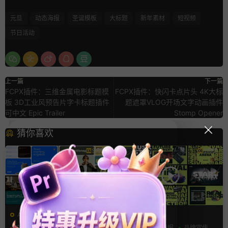
元旦
动态海报
圣诞模板
大标题
新年素材
短视频
节日活动
上一篇
下一篇
FCPX插件：三维金属电影标题模
FCPX插件：快闪卡点片头 4K大标
板 3D工业风预告片字卡标题插件
题遮罩VLOG开场文字动画插件
可中文 Epic Trailer
Stomp Opener
猜你喜欢
AE模板
AE模板
产品介绍
产品宣传
创意
动态海报
品牌宣传