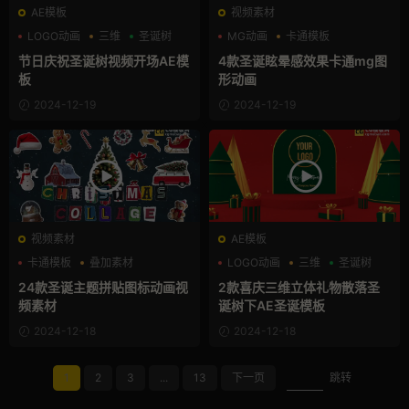
AE模板
视频素材
LOGO动画
三维
圣诞树
MG动画
卡通模板
图形动画
节日庆祝圣诞树视频开场AE模
4款圣诞眩晕感效果卡通mg图
板
形动画
2024-12-19
2024-12-19
视频素材
AE模板
卡通模板
叠加素材
LOGO动画
三维
圣诞树
图形动画
24款圣诞主题拼贴图标动画视
2款喜庆三维立体礼物散落圣
频素材
诞树下AE圣诞模板
2024-12-18
2024-12-18
1
2
3
...
13
下一页
跳转