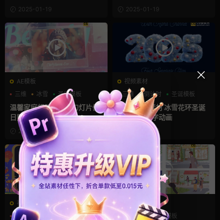
2025-01-19
2025-01-19
AE模板
视频素材
三维
冰雪
圣诞模板
三维
倒计时
圣诞模板
温馨家庭相册圣诞节幻灯片假
2025新年素材 冰雪花环圣诞
日照片展示Ae模板
节大标题文字动画
2024-12-25
2024-12-25
视频素材
视频素材
卡通模板
叠加素材
MG动画
卡通模板