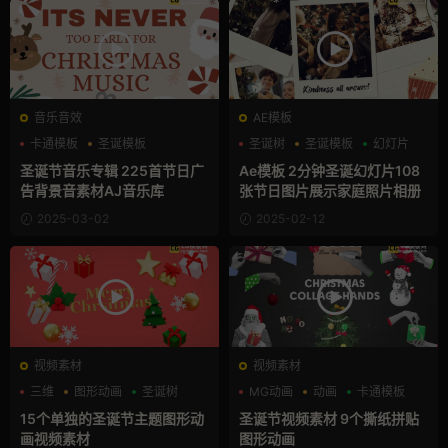
音乐音效
AE模板
卡通模板
圣诞模板
圣诞树
圣诞模板
幻灯片
节日活动
圣诞节音乐专辑 225首节日广
Ae模板 2分钟圣诞幻灯片108
告背景音素材AJ音乐库
张节日图片展示家庭照片相册
2025-03-02
2025-02-12
视频素材
视频素材
三维
图形动画
圣诞树
MG动画
动画
卡通模板
15个单独的圣诞节主题图形动
圣诞节视频素材 9个撕纸拼贴
画视频素材
图形动画