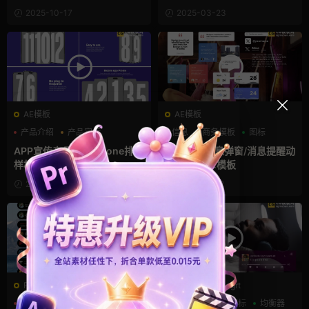
画
2025-10-17
2025-03-23
AE模板
AE模板
产品介绍
产品宣传
信息
商务模板
图标
产品展示
APP宣传产品展示iPhone排版
13个手机信息弹窗/消息提醒动
样机ae模板
画小部件AE模板
2025-01-15
2024-12-22
PR基本图形mogrt
PR基本图形mogrt
PR基本图形
PR字幕模板
PR基本图形
图标
均衡器