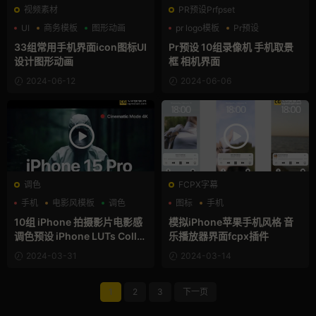
视频素材
PR预设Prfpset
UI
商务模板
图形动画
pr logo模板
Pr预设
取景框
33组常用手机界面icon图标UI
Pr预设 10组录像机 手机取景
设计图形动画
框 相机界面
2024-06-12
2024-06-06
调色
FCPX字幕
手机
电影风模板
调色
图标
手机
支持Intel+M芯片
10组 iPhone 拍摄影片电影感
模拟iPhone苹果手机风格 音
调色预设 iPhone LUTs Colle
乐播放器界面fcpx插件
ction
2024-03-31
2024-03-14
1
2
3
下一页