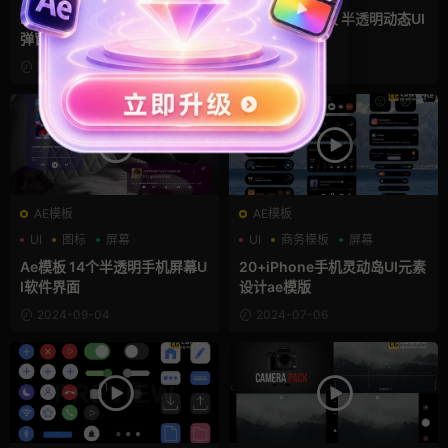
UI
PR手机灵动岛模板 22组动态
pr手机界面模板 半透明动态UI
弹窗UI设计素材
动画素材
2024-12-03
2024-09-24
AE模板
AE模板
UI
图标
屏幕
UI
商务模板
屏幕
Ae模板 14个半透明手机屏幕U
20+iPhone手机灵动岛UI元素
I软件界面
设计ae模版
2024-09-04
2024-07-06