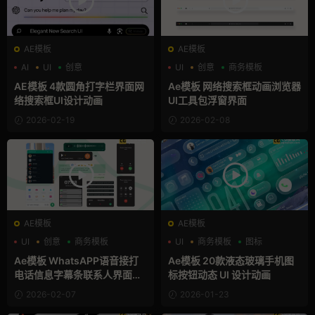
AE模板
AE模板
AI
UI
创意
UI
创意
商务模板
AE模板 4款圆角打字栏界面网
Ae模板 网络搜索框动画浏览器
络搜索框UI设计动画
UI工具包浮窗界面
2026-02-19
2026-02-08
AE模板
AE模板
UI
创意
商务模板
UI
商务模板
图标
Ae模板 WhatsAPP语音接打
Ae模板 20款液态玻璃手机图
电话信息字幕条联系人界面样
标按钮动态 UI 设计动画
机
2026-02-07
2026-01-23