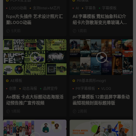
FCPX发生器
AE模板
LOGO动画
支持Intel+M芯片
AI
字幕条
字幕模板
汇聚
fcpx片头插件 艺术设计照片汇
AE字幕模板 霓虹抽象科幻介
聚LOGO动画
绍卡片弥散渐变光晕玻璃人名
条
5天前
1周前
AE模板
PR基本图形mogrt
创意
动态海报
品牌宣传
PR字幕模板
VLOG
人物介绍
Ae模板 卡点大标题动态海报活
pr字幕模板 12款竖屏字幕条动
动预告推广宣传视频
画短视频封面标题排版
1周前
2周前