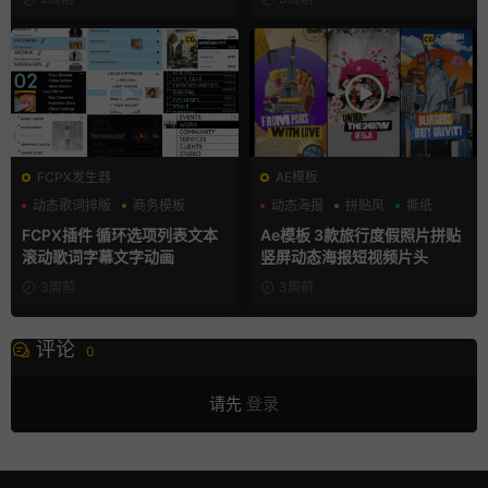
FCPX发生器
AE模板
动态歌词排版
商务模板
动态海报
拼贴风
撕纸
字幕模板
FCPX插件 循环选项列表文本
Ae模板 3款旅行度假照片拼贴
滚动歌词字幕文字动画
竖屏动态海报短视频片头
3周前
3周前
评论
0
请先
登录