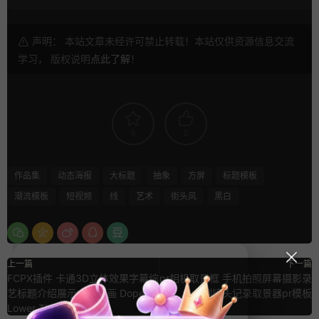
声明： 本站文章未经许可禁止转载！本站仅供资源信息交流
学习， 版权说明
点此了解
！
6
0
作品集
动态海报
大标题
抽象
方屏
标题模板
潮流模板
短视频
线
艺术
街头风
黑白
上一篇
下一篇
FCPX插件 卡通3D立体效果字幕综
pr相机取景框 手机拍照屏幕摄影录
艺标题介绍展示文字动画 Dope
制镜头记录取景器pr模板
Lower Thirds