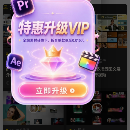
猜你喜欢
PR基本图形mogrt
AE模板
PR基本图形
PR字幕模板
产品介绍
产品宣传
人物介绍
产品展示
pr字幕模板 9组胶带贴纸人物
AE模板 横竖屏多场景图文展
介绍角标动画PR模版
示排版产品宣传视频
2天前
4天前