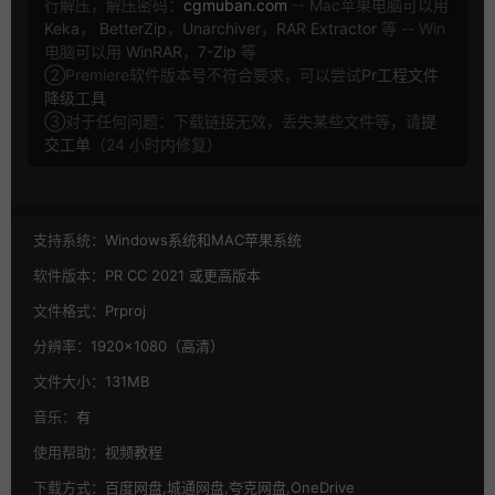
行解压，解压密码：
cgmuban.com
-- Mac苹果电脑可以用
Keka
，
BetterZip
，
Unarchiver
，
RAR Extractor
等 -- Win
电脑可以用
WinRAR
，
7-Zip
等
②Premiere软件版本号不符合要求，可以尝试
Pr工程文件
降级工具
③对于任何问题：下载链接无效，丢失某些文件等，请
提
交工单
（24 小时内修复）
支持系统：
Windows系统和MAC苹果系统
软件版本：
PR CC 2021 或更高版本
文件格式：
Prproj
分辨率：
1920×1080（高清）
文件大小：
131MB
音乐：
有
使用帮助：
视频教程
下载方式：
百度网盘,城通网盘,夸克网盘,OneDrive