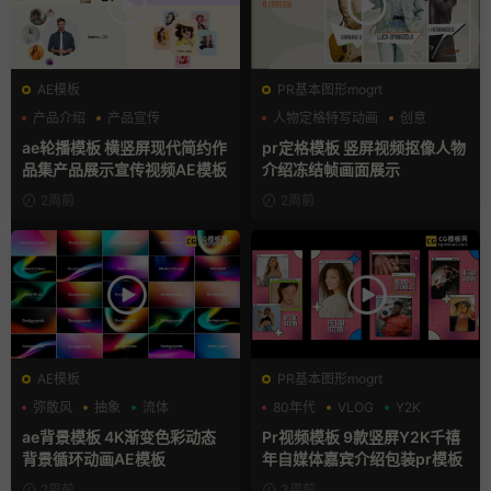
AE模板
PR基本图形mogrt
产品介绍
产品宣传
人物定格特写动画
创意
产品展示
动态海报
ae轮播模板 横竖屏现代简约作
pr定格模板 竖屏视频抠像人物
品集产品展示宣传视频AE模板
介绍冻结帧画面展示
2周前
2周前
AE模板
PR基本图形mogrt
弥散风
抽象
流体
80年代
VLOG
Y2K
ae背景模板 4K渐变色彩动态
Pr视频模板 9款竖屏Y2K千禧
背景循环动画AE模板
年自媒体嘉宾介绍包装pr模板
2周前
3周前