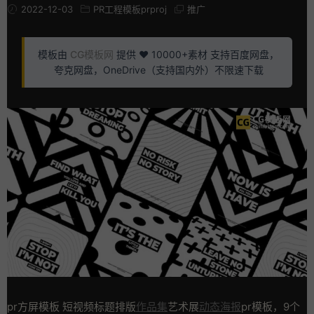
2022-12-03
PR工程模板prproj
推广
模板由
CG模板网
提供 ❤️ 10000+素材 支持百度网盘，
夸克网盘，OneDrive（支持国内外）不限速下载
pr方屏模板 短视频标题排版
作品集
艺术展
动态海报
pr模板，9个