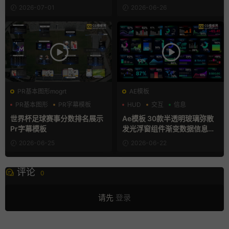
2026-07-01
2026-06-26
PR基本图形mogrt
AE模板
PR基本图形
PR字幕模板
HUD
交互
信息
分数
世界杯足球赛事分数排名展示
Ae模板 30款半透明玻璃弥散
Pr字幕模板
发光浮窗组件渐变数据信息图
表卡片
2026-06-25
2026-06-22
评论
0
请先
登录