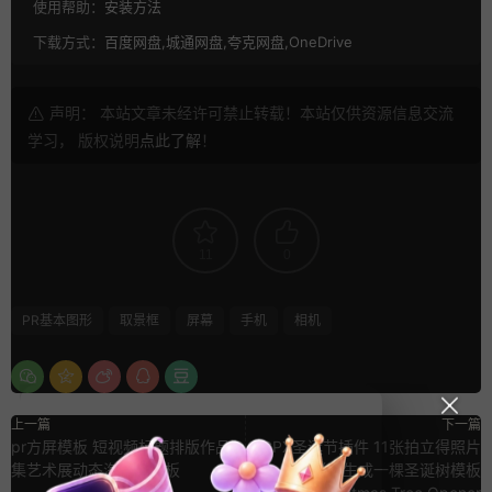
使用帮助：
安装方法
下载方式：
百度网盘,城通网盘,夸克网盘,OneDrive
声明： 本站文章未经许可禁止转载！本站仅供资源信息交流
学习， 版权说明
点此了解
！
11
0
PR基本图形
取景框
屏幕
手机
相机
上一篇
下一篇
pr方屏模板 短视频标题排版作品
FCPX圣诞节插件 11张拍立得照片
集艺术展动态海报pr模板
拼贴生成一棵圣诞树模板