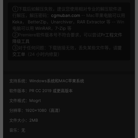
①下载后如解压失败，建议您使用相对专业的解压软件进
行解压，解压密码：
cgmuban.com
-- Mac苹果电脑可以用
Keka
，
BetterZip
，
Unarchiver
，
RAR Extractor
等 -- Win
电脑可以用
WinRAR
，
7-Zip
等
②Premiere软件版本号不符合要求，可以尝试
Pr工程文件
降级工具
③对于任何问题：下载链接无效，丢失某些文件等，请
提
交工单
（24 小时内修复）
支持系统：
Windows系统和MAC苹果系统
软件版本：
PR CC 2019 或更高版本
文件格式：
Mogrt
分辨率：
1920×1080（高清）
文件大小：
2MB
音乐：
无