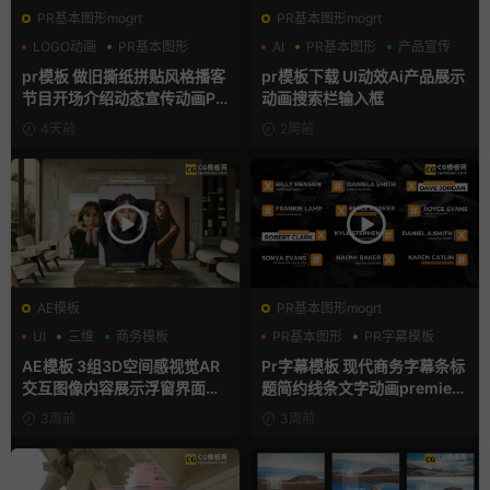
PR基本图形mogrt
PR基本图形mogrt
LOGO动画
PR基本图形
AI
PR基本图形
产品宣传
复古风
pr模板 做旧撕纸拼贴风格播客
pr模板下载 UI动效Ai产品展示
节目开场介绍动态宣传动画PR
动画搜索栏输入框
模版
4天前
2周前
AE模板
PR基本图形mogrt
UI
三维
商务模板
PR基本图形
PR字幕模板
商务模板
AE模板 3组3D空间感视觉AR
Pr字幕模板 现代商务字幕条标
交互图像内容展示浮窗界面动
题简约线条文字动画premiere
画
模板
3周前
3周前