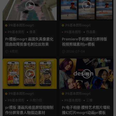
PR基本图形mogrt
PR基本图形mogrt
PR基本图形
像素
PR基本图形
作品集
故障特效
分屏模板
Pr模板mogrt 画面失真像素化
Premiere手机横竖分屏排版
扭曲故障抠像毛刺拉丝效果
视频剪辑素材pr模板
4周前
2026-07-04
PR基本图形mogrt
PR基本图形mogrt
PR基本图形
人物介绍
PR基本图形
三维
动漫
产品介绍
pr模板 漫画风格竖屏短视频制
Pr电子相册 模特艺术照片墙轮
作分屏背景人物描边素材
播幻灯片mogrt动画pr模板