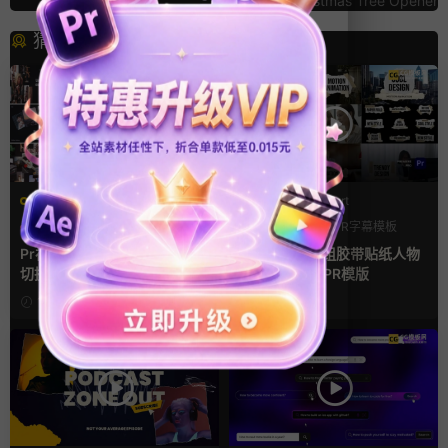
Christmas Tree Opener
猜你喜欢
PR基本图形mogrt
PR基本图形mogrt
PR基本图形
企业宣传模板
PR基本图形
PR字幕模板
幻灯片
人物介绍
Pr视频模板 10款3D空间多屏
pr字幕模板 9组胶带贴纸人物
切换开场相册视频展示照片墙
介绍角标动画PR模版
pr模板
15小时前
2天前