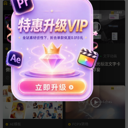
猜你喜欢
PR基本图形mogrt
FCPX字幕
PR基本图形
三维
倒计时
字幕模板
弹窗
文字动画
pr轮播模板 方屏竖屏4K展示
fcpx插件 9组高光标注文字卡
倒计时轮播图PR模版
片窗口小组件浮窗
11小时前
11小时前
AE模板
FCPX转场