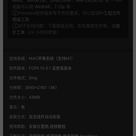
Keka
，
BetterZip
，
Unarchiver
，
RAR Extractor
等 -- Win
电脑可以用
WinRAR
，
7-Zip
等
②Premiere软件版本号不符合要求，可以尝试
Pr工程文件
降级工具
③对于任何问题：下载链接无效，丢失某些文件等，请
提
交工单
（24 小时内修复）
支持系统：
MAC苹果系统（支持M1）
软件版本：
FCPX 10.6.1 或更高版本
文件格式：
Dmg
分辨率：
3840×2160（4K）
文件大小：
43MB
音乐：
有
安装方式：
双击插件自动安装
使用帮助：
安装位置图,视频教程
下载方式：
百度网盘,城通网盘,夸克网盘,OneDrive