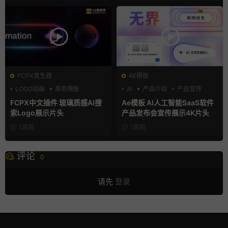
FCPX发生器
AE模板
LOGO动画
商务模板
AI
产品介绍
产品宣传
支持Intel+M芯片
FCPX中文插件 玻璃质感AI搜
Ae模板 AI人工智能SaaS软件
索Logo展示片头
产品发布会宣传展示4K片头
1周前
1周前
评论
0
请先
登录