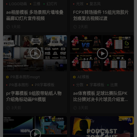
LOGO动画
三维
幻灯片
光效
复古风
支持Intel+M芯片
ae相册模板 多场景照片墙堆叠
FCPX转场插件 15组光效胶片
画廊幻灯片宣传视频
划痕复古视频过渡
1天前
2天前
PR基本图形mogrt
AE模板
PR基本图形
PR字幕模板
分数
字幕模板
比赛
人物介绍
pr字幕模板 9组胶带贴纸人物
ae体育模板 足球比赛队伍PK
介绍角标动画PR模版
比分牌对决卡片球员介绍宣传
视频AE模板
3天前
3天前