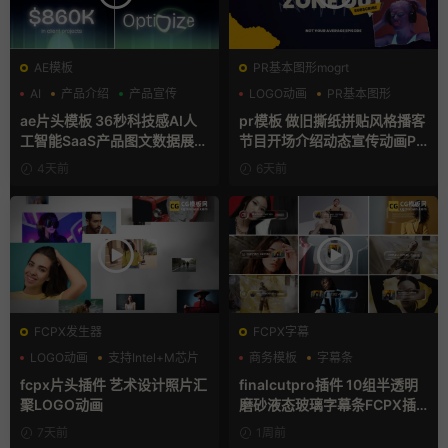
AE模板
PR基本图形mogrt
AI
产品介绍
产品宣传
LOGO动画
PR基本图形
复古风
ae片头模板 36秒科技感AI人
pr模板 做旧撕纸拼贴风格播客
工智能SaaS产品图文数据展示
节目开场介绍动态宣传动画PR
宣传视频AE模板
模版
4天前
6天前
FCPX发生器
FCPX字幕
LOGO动画
支持Intel+M芯片
商务模板
字幕条
汇聚
字幕模板
fcpx片头插件 艺术设计照片汇
finalcutpro插件 10组半透明
聚LOGO动画
磨砂液态玻璃字幕条FCPX插
件
7天前
1周前