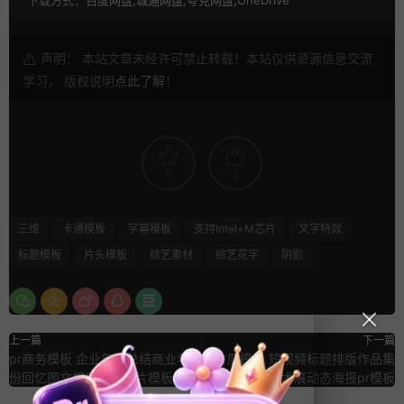
声明： 本站文章未经许可禁止转载！本站仅供资源信息交流
学习， 版权说明
点此了解
！
6
0
三维
卡通模板
字幕模板
支持Intel+M芯片
文字特效
标题模板
片头模板
综艺素材
综艺花字
阴影
上一篇
下一篇
pr商务模板 企业年会总结商业年
pr方屏模板 短视频标题排版作品集
份回忆图文相册pr幻灯片模板
艺术展动态海报pr模板