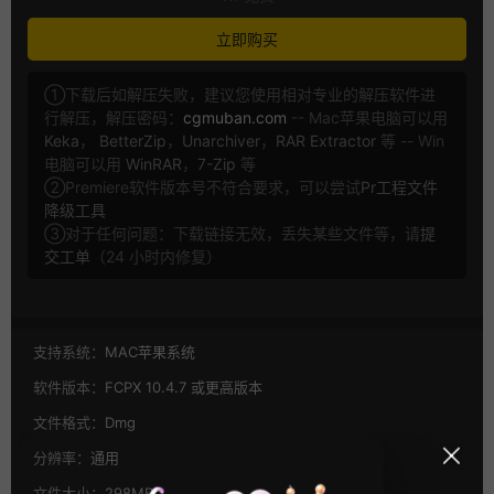
立即购买
①下载后如解压失败，建议您使用相对专业的解压软件进
行解压，解压密码：
cgmuban.com
-- Mac苹果电脑可以用
Keka
，
BetterZip
，
Unarchiver
，
RAR Extractor
等 -- Win
电脑可以用
WinRAR
，
7-Zip
等
②Premiere软件版本号不符合要求，可以尝试
Pr工程文件
降级工具
③对于任何问题：下载链接无效，丢失某些文件等，请
提
交工单
（24 小时内修复）
支持系统：
MAC苹果系统
软件版本：
FCPX 10.4.7 或更高版本
文件格式：
Dmg
分辨率：
通用
文件大小：
298MB