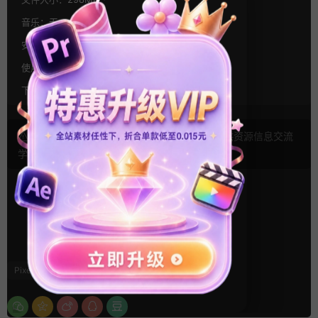
音乐：
无
安装方式：
双击插件自动安装
使用帮助：
安装位置图,视频教程
下载方式：
百度网盘,夸克网盘,OneDrive
声明： 本站文章未经许可禁止转载！本站仅供资源信息交流
学习， 版权说明
点此了解
！
17
0
Pixel Film Studios
特效
跟踪