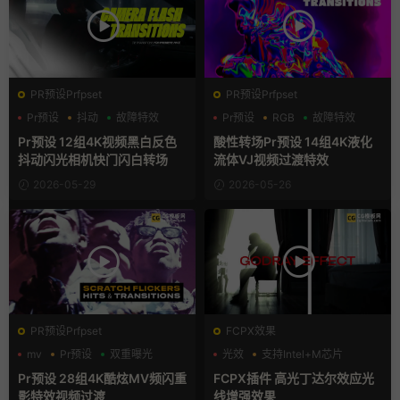
PR预设Prfpset
PR预设Prfpset
Pr预设
抖动
故障特效
Pr预设
RGB
故障特效
Pr预设 12组4K视频黑白反色
酸性转场Pr预设 14组4K液化
抖动闪光相机快门闪白转场
流体VJ视频过渡特效
2026-05-29
2026-05-26
PR预设Prfpset
FCPX效果
mv
Pr预设
双重曝光
光效
支持Intel+M芯片
特效
Pr预设 28组4K酷炫MV频闪重
FCPX插件 高光丁达尔效应光
影特效视频过渡
线增强效果