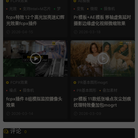
FCPX效果
AE模板
光效
支持Intel+M芯片
梦
变焦
微观
摄像机
fcpx特效 12个高光加亮迷幻辉
Pr模板+AE模板 移轴虚焦延时
光效果fcpx插件
摄影边缘虚化视频微缩效果
2026-04-15
2026-03-18
FCPX效果
PR基本图形mogrt
噪点
摄像机
PR基本图形
叠加素材
支持Intel+M芯片
噪点
fcpx插件 8组模拟监控摄像头
pr模板 11款纸张噪点灰尘划痕
效果
纹理特效叠加包mogrt
2026-03-14
2026-03-09
评论
0