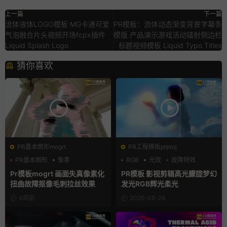
上一篇
下一篇
流体液体LOGO模板 MG卡通可爱
PR模板：流体动态渐变背景字幕条
气泡融合片头视频开场fcpx插件
模版 产品演示游戏活动镭射侧边栏
Liquid Splash Logo
标题视频模板 Liquid Typo Titles
猜你喜欢
PR基本图形mogrt
PR工程模板prproj
PR基本图形
像素
RGB
光效
故障特效
故障特效
Pr模板mogrt 画面失真像素化
PR模板 影视剪辑高光朦胧梦幻
扭曲故障抠像毛刺拉丝效果
发光RGB辉光柔光
4周前
2026-06-28