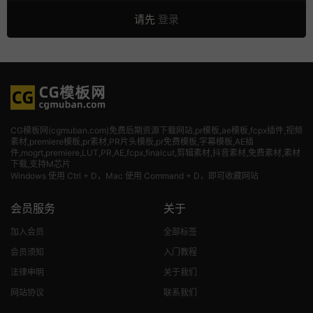
请先
登录
CG模板网(cgmuban.com)免费后期资源下载网站,pr模板,ae模板,fcpx插件,视频
素材
,premiere模板,pr素材,PR片头模板,pr免费模板,字幕模板,AE插
件,mogrt,premiere,LUT,PR,AE,fcpx,finalcut,剪辑素材,抖音素材,免费素材,素材
下载,支持M芯片
Windows 使用 Ctrl + D，Mac 使用 Command + D，即可收藏网站
会员服务
关于
加入会员
全部标签
会员须知
入门教程
法律申明
关于我们
网站协议
联系我们