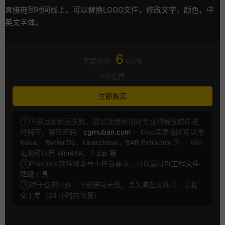
直接拖到时间线上，可以替换LOGO文件，修改文字，颜色，中
英文字体。
6
下载价格
CG币
VIP免费
立即购买
①下载后如解压失败，建议您使用相对专业的解压软件进
行解压，解压密码：
cgmuban.com
-- Mac苹果电脑可以用
Keka
，
BetterZip
，
Unarchiver
，
RAR Extractor
等 -- Win
电脑可以用
WinRAR
，
7-Zip
等
②Premiere软件版本号不符合要求，可以尝试
Pr工程文件
降级工具
③对于任何问题：下载链接无效，丢失某些文件等，请
提
交工单
（24 小时内修复）