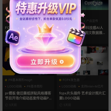
FCPX转场
AE模板
光效
复古风
AI
产品介绍
产品宣传
支持Intel+M芯片
FCPX转场插件 15组光效胶片
ae片头模板 36秒科技感AI人
划痕复古视频过渡
工智能SaaS产品图文数据展示
宣传视频AE模板
18小时前
3天前
PR基本图形mogrt
FCPX发生器
LOGO动画
PR基本图形
LOGO动画
支持Intel+M芯片
复古风
汇聚
pr模板 做旧撕纸拼贴风格播客
fcpx片头插件 艺术设计照片汇
节目开场介绍动态宣传动画PR
聚LOGO动画
模版
5天前
5天前