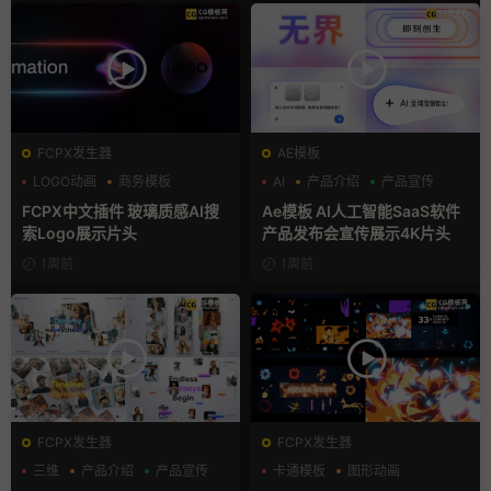
FCPX发生器
AE模板
LOGO动画
商务模板
AI
产品介绍
产品宣传
支持Intel+M芯片
FCPX中文插件 玻璃质感AI搜
Ae模板 AI人工智能SaaS软件
索Logo展示片头
产品发布会宣传展示4K片头
1周前
1周前
FCPX发生器
FCPX发生器
三维
产品介绍
产品宣传
卡通模板
图形动画
手绘风