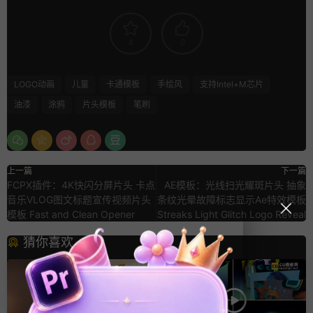
4
0
LOGO动画
儿童
卡通模板
手绘风
支持Intel+M芯片
油漆
涂鸦
片头模板
笔刷
上一篇
下一篇
FCPX插件：4K快闪分屏片头 卡点
AE模板：光线扫光耀斑片头 抽象
音乐VLOG图文标题宣传视频片头
条纹光晕故障标志显示Ae特效模板
模板 Fast and Clean Opener
Streaks Light Glitch Logo Reveal
猜你喜欢