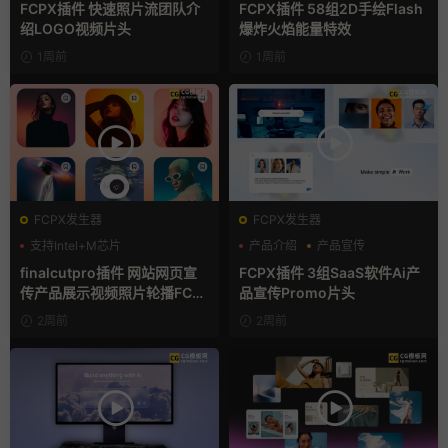
FCPX插件 快速照片流团队介
FCPX插件 58组2D手绘Flash
绍LOGO视频片头
爆炸火焰能量特效
1周前
1周前
FCPX发生器
FCPX发生器
支持Intel+M芯片
产品介绍
产品宣传
产品展示
finalcutpro插件 网站网页宣
FCPX插件 3组SaaS软件Ai产
传产品展示视频照片轮播FCP
品宣传Promo片头
X插件
2周前
2周前