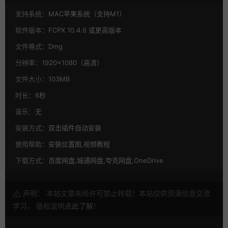
支持系统：
MAC苹果系统（支持M1）
软件版本：
FCPX 10.4.6 或更高版本
文件格式：
Dmg
分辨率：
1920×1080（高清）
文件大小：
103MB
时长：
6秒
音乐：
无
安装方式：
双击插件自动安装
使用帮助：
安装位置图,视频教程
下载方式：
百度网盘,城通网盘,夸克网盘,OneDrive
声明： 本站文章未经许可禁止转载！本站仅供资源信息交流
学习， 版权说明
点此了解
！