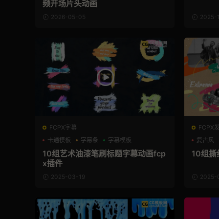
频开场片头动画
2026-05-05
2025-
FCPX字幕
FCPX
卡通模板
字幕条
字幕模板
复古风
10组艺术油漆笔刷标题字幕动画fcp
10组撕
x插件
2025-03-19
2025-