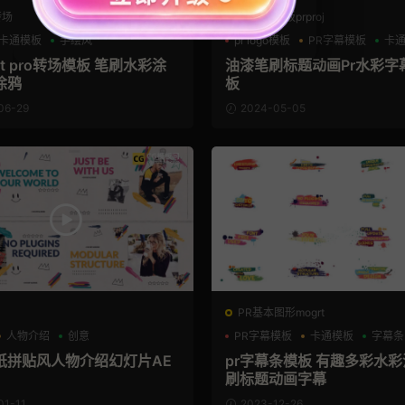
转场
PR工程模板prproj
卡通模板
手绘风
pr logo模板
PR字幕模板
卡
 cut pro转场模板 笔刷水彩涂
油漆笔刷标题动画Pr水彩字
涂鸦
板
06-29
2024-05-05
PR基本图形mogrt
人物介绍
创意
PR字幕模板
卡通模板
字幕条
纸拼贴风人物介绍幻灯片AE
pr字幕条模板 有趣多彩水
刷标题动画字幕
01-11
2023-12-26