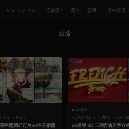
Final Cut Pro
视音频
调色
教程
Pr降级
油漆
AE模板
噪点
复古风
LOGO动画
卡通模板
文字动
 漫画笔刷幻灯片ae电子相册
ae模版 3D卡通奶油文字介绍