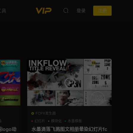
工具
登录
注册
FCPX发生器
画
幻灯片
模块化
水墨模板
logo动
水墨滴落飞溅图文相册晕染幻灯片fc