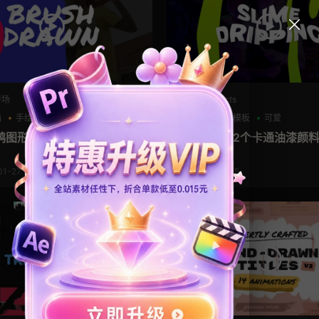
转场
After Effects
画
手绘风
支持Intel+M芯片
动漫
卡通模板
可爱
鸦图形视频过渡fcpx转场插
转场素材 32个卡通油漆颜
场动画
01-27
2025-01-05