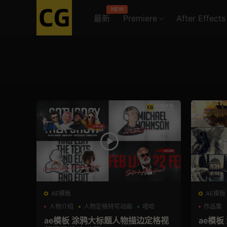
NEW
最新
Premiere
After Effects
AE模板
AE模板
人物介绍
人物定格特写动画
嘻哈
作品集
ae模板 涂鸦大标题人物描边定格视
ae模板