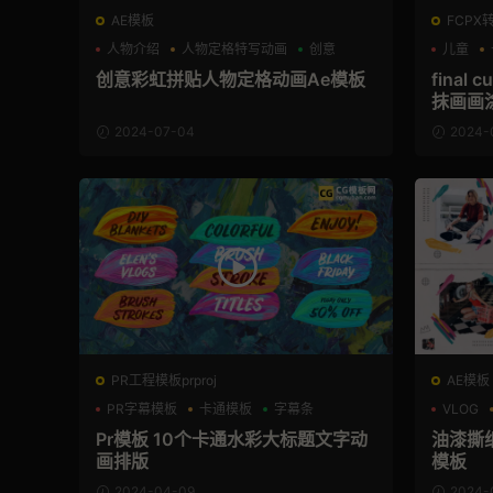
AE模板
FCPX
人物介绍
人物定格特写动画
创意
儿童
创意彩虹拼贴人物定格动画Ae模板
final
抹画画
2024-07-04
2024-
PR工程模板prproj
AE模板
PR字幕模板
卡通模板
字幕条
VLOG
Pr模板 10个卡通水彩大标题文字动
油漆撕
画排版
模板
2024-04-09
2024-