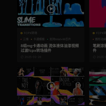
FCPX转场
FCPX
三维
卡通模板
支持Intel+M芯片
图形动
8组mg卡通动画 流体液体油漆视频
笔刷涂
过渡fcpx转场插件
件
2025-02-26
2025-