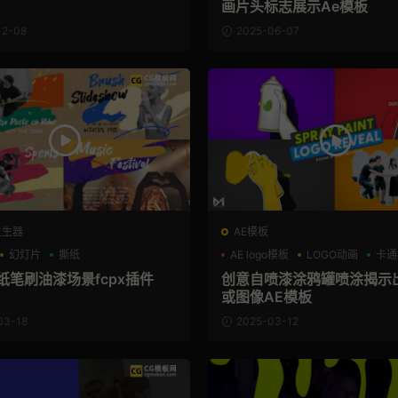
画片头标志展示Ae模板
12-08
2025-06-07
发生器
AE模板
幻灯片
撕纸
AE logo模板
LOGO动画
卡通
纸笔刷油漆场景fcpx插件
创意自喷漆涂鸦罐喷涂揭示出
或图像AE模板
03-18
2025-03-12