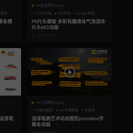
PR基本图形mogrt
通模板
LOGO动画
MG动画
pr logo模板
幕条模
PR片头模板 多彩有趣液体气泡流体
片头MG动画
2024-04-11
PR工程模板prproj
PR基本图形
PR字幕模板
字幕条
彩油漆笔
油漆笔刷艺术动态图形premiere字
幕条动画
2023-12-25