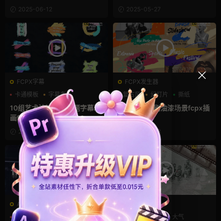
2025-06-12
2025-05-27
FCPX字幕
FCPX发生器
卡通模板
字幕条
复古风
幻灯片
撕纸
字幕模板
10组艺术油漆笔刷标题字幕动
10组撕纸笔刷油漆场景fcpx插
画fcpx插件
件
2025-03-19
2025-03-18
AE模板
AE模板
云
分屏模板
卡通模板
历史
复古风
大气