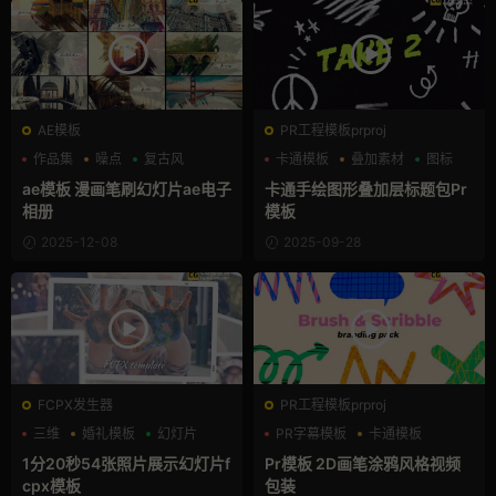
AE模板
PR工程模板prproj
作品集
噪点
复古风
卡通模板
叠加素材
图标
ae模板 漫画笔刷幻灯片ae电子
卡通手绘图形叠加层标题包Pr
相册
模板
2025-12-08
2025-09-28
FCPX发生器
PR工程模板prproj
三维
婚礼模板
幻灯片
PR字幕模板
卡通模板
字幕条
1分20秒54张照片展示幻灯片f
Pr模板 2D画笔涂鸦风格视频
cpx模板
包装