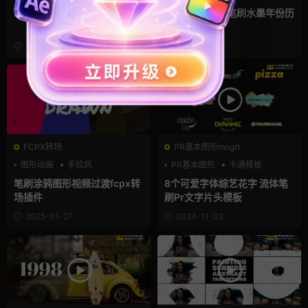
200+AE转场合集动画
Ae模板 史诗感笔刷水墨年份历
史胶片幻灯片
2025-03-13
2025-02-15
FCPX转场
PR基本图形mogrt
图形动画
手绘风
PR基本图形
卡通模板
支持Intel+M芯片
可爱
笔刷涂鸦图形视频过渡fcpx转
8个可爱字体综艺花字 流体笔
场插件
刷Pr文字片头模板
2025-01-27
2024-11-02