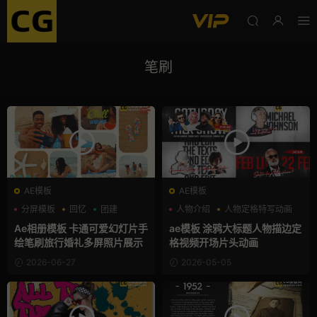
笔刷
AE模板
AE模板
分屏模板
回忆
团建
人物介绍
人物定格特写动画
嘻哈
Ae相册模板 卡通可爱幻灯片手
ae模板 涂鸦大标题人物描边定
绘笔刷旅行婚礼多屏照片展示
格视频开场片头动画
2026-06-27
2026-05-05