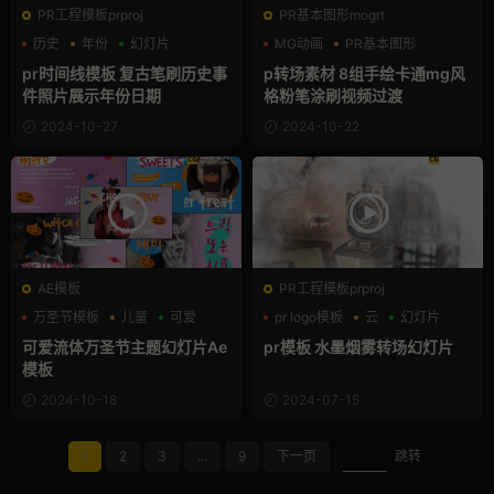
PR工程模板prproj
PR基本图形mogrt
历史
年份
幻灯片
MG动画
PR基本图形
图形动画
pr时间线模板 复古笔刷历史事
p转场素材 8组手绘卡通mg风
件照片展示年份日期
格粉笔涂刷视频过渡
2024-10-27
2024-10-22
AE模板
PR工程模板prproj
万圣节模板
儿童
可爱
pr logo模板
云
幻灯片
可爱流体万圣节主题幻灯片Ae
pr模板 水墨烟雾转场幻灯片
模板
2024-10-18
2024-07-15
1
2
3
...
9
下一页
跳转