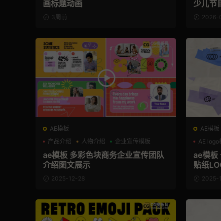
画标题动画
少儿节
3周前
2026-
AE模板
AE模板
产品介绍
人物介绍
企业宣传模板
AE log
ae模板 多彩色块商务企业宣传团队
ae模
介绍图文展示
贴纸LO
2025-12-28
2025-