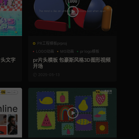
PR工程模板prproj
LOGO动画
MG动画
pr logo模板
片头文字
pr片头模板 包豪斯风格3D图形视频
开场
2025-05-13