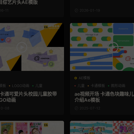
目综艺片头AE模版
06-11
2026-01-19
AE模板
o模板
LOGO动画
儿童
儿童
卡通模板
图形动画
板 卡通可爱片头校园儿童胶带
ae视频开场 卡通色块趣味
GO动画
介绍Ae模板
10-08
2025-07-12