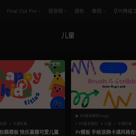
Final Cut Pro
视音频
调色
教程
Pr降级
儿童
PR基本图形mogrt
创意
卡通形象
PR基本图形
儿童
卡通形象
通标题模板 快乐童趣可爱儿童
Pr模板 手绘涂鸦卡通风格