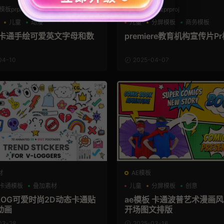
板prproj
PR工程模板prproj
儿童
动漫
儿童
分屏模板
商务模板
板 卡通手绘可爱英文字母和数
premiere教育机构宣传片P
04-10
2025-04-07
材
AE模板
卡通模板
叠加素材
儿童
分屏模板
创意
LOG可爱时尚2D动态卡通贴
ae模板 卡通波普艺术漫画
动画
开场图文排版
03-28
2025-03-16