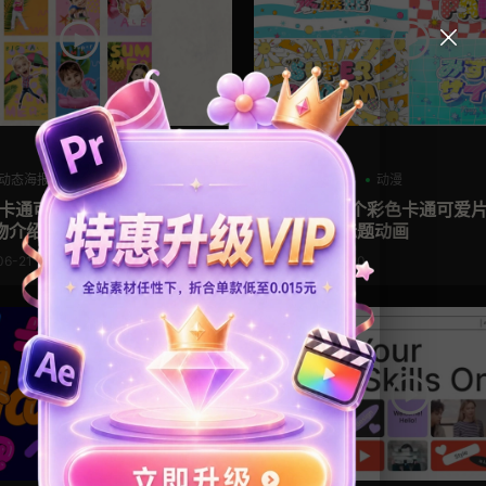
AE模板
动态海报
卡通模板
儿童
创意
动漫
板 卡通可爱趣味儿童竖版海报
ae模板 10个彩色卡通可爱
物介绍定格
有趣动漫标题动画
06-21
2025-05-20