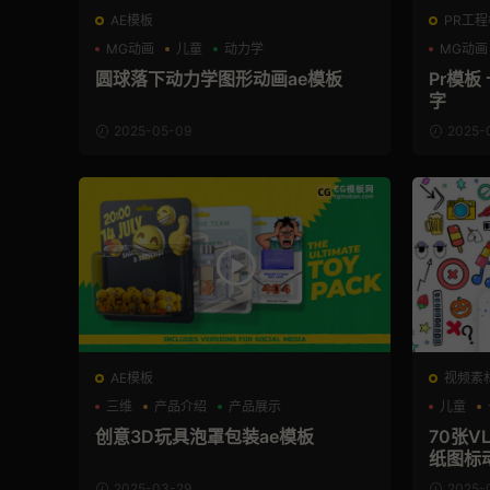
AE模板
PR工程模
MG动画
儿童
动力学
MG动画
圆球落下动力学图形动画ae模板
Pr模
字
2025-05-09
2025-
AE模板
视频素
三维
产品介绍
产品展示
儿童
创意3D玩具泡罩包装ae模板
70张V
纸图标
2025-03-29
2025-