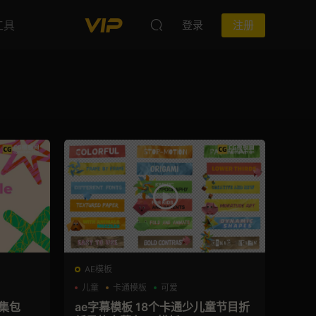
工具
登录
注册
AE模板
儿童
卡通模板
可爱
合集包
ae字幕模板 18个卡通少儿童节目折