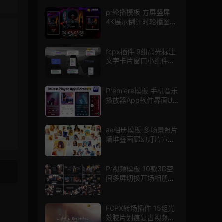
pr轮播模板 方屏竖屏
4K展示倒计时轮播图
PR模版
fcpx插件 9组高光标注
文字卡片窗口小组件浮
窗
Premiere模板 手机音乐
播放器App软件界面UI
进度条动画视频样机pr
模版
ae相册模板 多场景照片
墙堆叠画廊幻灯片宣传
视频
Pr视频模板 10款3D空
间多屏切换开场相册视
频展示照片墙pr模板
FCPX转场插件 15组光
效胶片划痕复古视频过