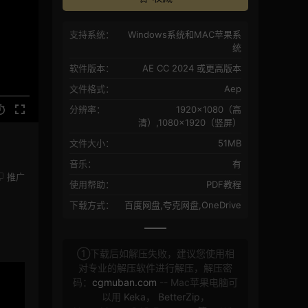
支持系统：
Windows系统和MAC苹果系
统
软件版本：
AE CC 2024 或更高版本
文件格式：
Aep
分辨率：
1920×1080（高
清）,1080×1920（竖屏）
文件大小：
51MB
音乐：
有
推广
使用帮助：
PDF教程
下载方式：
百度网盘,夸克网盘,OneDrive
①下载后如解压失败，建议您使用相
对专业的解压软件进行解压，解压密
码：
cgmuban.com
-- Mac苹果电脑可
以用
Keka
，
BetterZip
，