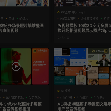
PR基本图形mogrt
动画
三维
幻灯片
PR基本图形
企业宣传模板
幻灯
册模板 多场景照片墙堆叠画
Pr视频模板 10款3D空间多屏
片宣传视频
换开场相册视频展示照片墙pr
板
2天前
发生器
AE模板
传
企业宣传模板
分屏模板
产品介绍
产品宣传
产品展示
插件 34秒14张照片多屏模
AE模板 横竖屏多场景图文展
广告宣传视频相册
版产品宣传视频