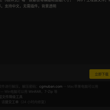
等。支持中文，无需插件，背景透明
立即下载
软件进行解压，解压密码：
cgmuban.com
-- Mac苹果电脑可以用
 -- Win电脑可以用
WinRAR
，
7-Zip
等
工程文件降级工具
，请
提交工单
（24 小时内修复）