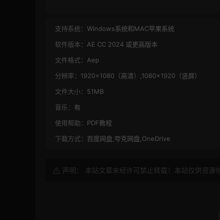
支持系统：
Windows系统和MAC苹果系统
软件版本：
AE CC 2024 或更高版本
文件格式：
Aep
分辨率：
1920×1080（高清）,1080×1920（竖屏）
文件大小：
51MB
音乐：
有
使用帮助：
PDF教程
下载方式：
百度网盘,夸克网盘,OneDrive
声明： 本站文章未经许可禁止转载！本站仅供资源