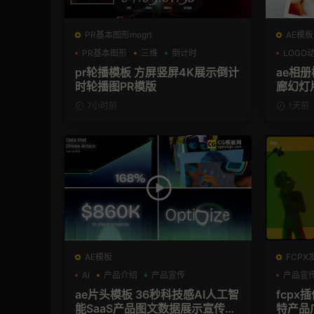
PR基本图形mogrt
AE模板
PR基本图形
三维
倒计时
LOGO
pr轮播模板 方屏竖屏4K展示倒计
ae相
时轮播图PR模版
廊幻灯
7小时前
1天前
AE模板
FCPX
AI
产品介绍
产品宣传
产品宣
ae片头模板 36秒科技感AI人工智
fcpx
能SaaS产品图文数据展示宣传视
特产品