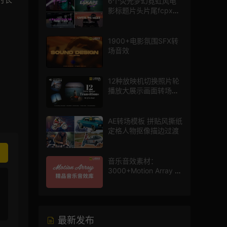
6个荧光梦幻霓虹风电
影标题片头片尾fcpx插
件
1900+电影氛围SFX转
场音效
12种放映机切换照片轮
播放大展示画面转场动
画AE模板
AE转场模板 拼贴风撕纸
定格人物抠像描边过渡
音乐音效素材：
3000+Motion Array 影
片配乐音效素材库
最新发布