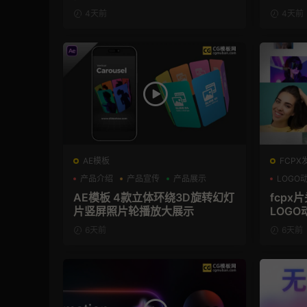
频AE模板
4天前
4天前
AE模板
FCPX
产品介绍
产品宣传
产品展示
LOGO
AE模板 4款立体环绕3D旋转幻灯
fcpx
片竖屏照片轮播放大展示
LOGO
6天前
6天前