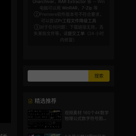
Unarchiver
，
RAR Extractor
等 -- Win
电脑可以用
WinRAR
，
7-Zip
等
②Premiere软件版本号不符合要求，
可以尝试
Pr工程文件降级工具
③对于任何问题：下载链接无效，丢
失某些文件等，请
提交工单
（24 小时
内修复）
精选推荐
视频素材 160个4K数学
物理公式数字符号图标
mg图形动画
时长