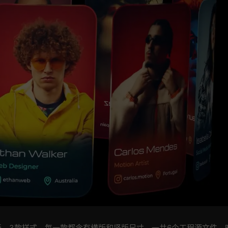
动画。3款样式，每一款都含有横版和竖版尺寸，一共6个工程源文件。