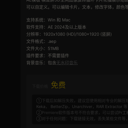
可以自定义。可以编辑卡片，文本，修改字体，颜色
支持系统：Win 和 Mac
软件支持：AE 2024及以上版本
分辨率：1920x1080 (HD)/1080x1920 (竖屏)
文件格式：.aep
文件大小：51MB
插件要求：不需要插件
背景音乐：包含
无水印音乐
免费
下载价格
①下载后如解压失败，建议您使用相对专业的解压
Keka
，
BetterZip
，
Unarchiver
，
RAR Extractor
等
②Premiere软件版本号不符合要求，可以尝试
Pr
③对于任何问题：下载链接无效，丢失某些文件等