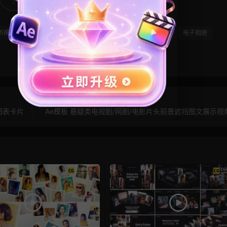
6
0
务模板
广告
模特
照片墙
照片展示
照片轮播
电子相册
图表卡片
Ae模板 悬疑类电视剧/网剧/电影片头前景遮挡图文展示视