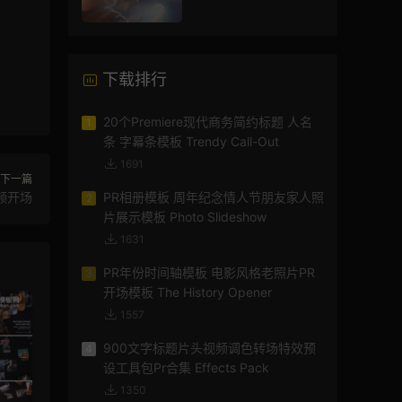
渡
下载排行
20个Premiere现代商务简约标题 人名
1
条 字幕条模板 Trendy Call-Out
1691
下一篇
频开场
PR相册模板 周年纪念情人节朋友家人照
2
片展示模板 Photo Slideshow
1631
PR年份时间轴模板 电影风格老照片PR
3
开场模板 The History Opener
1557
900文字标题片头视频调色转场特效预
4
设工具包Pr合集 Effects Pack
1350