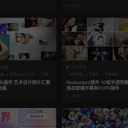
5天前
发生器
FCPX字幕
动画
支持Intel+M芯片
汇聚
商务模板
字幕条
字幕模板
片头插件 艺术设计照片汇聚
finalcutpro插件 10组半透明
动画
液态玻璃字幕条FCPX插件
1周前