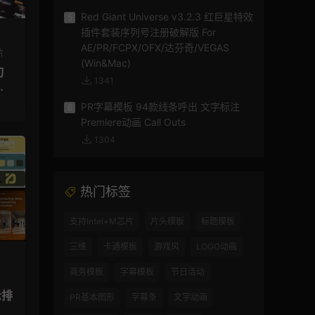
Red Giant Universe v3.2.3 红巨星特效
5
插件套装序列号注册破解版 For
AE/PR/FCPX/OFX/达芬奇/VEGAS
片
(Win&Mac)
切
1341
模
PR字幕模板 94款线条呼出 文字标注
6
Premiere动画 Call Outs
1304
热门标签
支持Intel+M芯片
片头模板
标题模板
三维
卡通模板
游戏风
LOGO动画
商务模板
字幕模板
节日活动
示排
PR基本图形
字幕条
文字动画