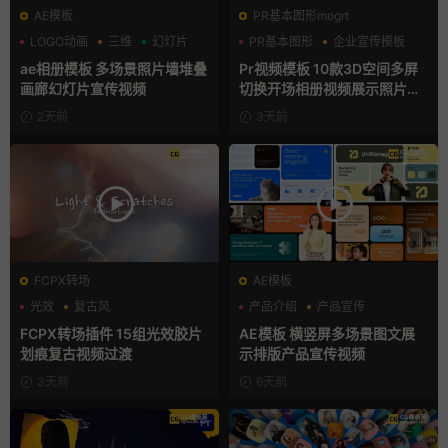
AE模板
PR基本图形mogrt
LOGO动画
三维
幻灯片
PR基本图形
企业宣传模板
幻灯片
ae相册模板 多场景照片墙堆叠
Pr视频模板 10款3D空间多屏
画廊幻灯片宣传视频
切换开场相册视频展示照片墙
pr模板
2天前
3天前
FCPX转场
AE模板
光效
复古风
产品介绍
产品宣传
支持Intel+M芯片
产品展示
FCPX转场插件 15组光效胶片
AE模板 横竖屏多场景图文展
划痕复古视频过渡
示排版产品宣传视频
3天前
6天前