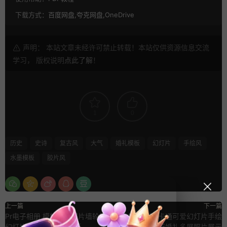
下载方式：
百度网盘,夸克网盘,OneDrive
声明： 本站文章未经许可禁止转载！本站仅供资源信息交流
学习， 版权说明
点此了解
！
1
0
历史
史诗
复古风
大气
婚礼模板
幻灯片
手绘风
水墨模板
胶片风
上一篇
下一篇
Pr电子相册 模特艺术照片墙轮播
Ae相册模板 卡通可爱幻灯片手绘
幻灯片mogrt动画pr模板
笔刷旅行婚礼多屏照片展示