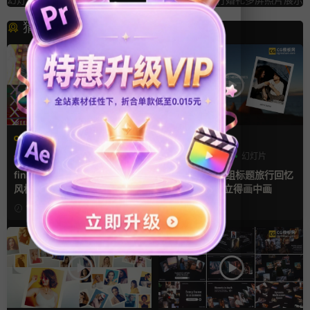
猜你喜欢
FCPX转场
AE模板
噪点
复古风
快剪模板
作品集
回忆
幻灯片
finalcutpro插件 9组胶片电影
AE相册模板 6组标题旅行回忆
风格快剪转场FCPX插件
照片作品集拍立得画中画
11小时前
12小时前