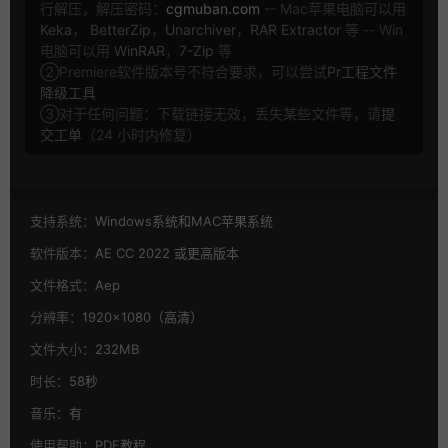
行解压，解压密码：
cgmuban.com
-- Mac苹果电脑可以用
Keka
，
BetterZip
，
Unarchiver
，
RAR Extractor
等 -- Win
电脑可以用
WinRAR
，
7-Zip
等
②Premiere软件版本号不符合要求，可以尝试
Pr工程文件
降级工具
③对于任何问题：下载链接无效，丢失某些文件等，请
提
交工单
（24 小时内修复）
支持系统：
Windows系统和MAC苹果系统
软件版本：
AE CC 2022 或更高版本
文件格式：
Aep
分辨率：
1920×1080（高清）
文件大小：
232MB
时长：
58秒
音乐：
有
使用帮助：
PDF教程