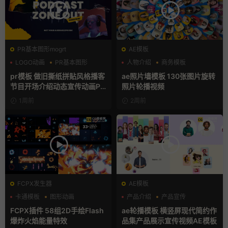
PR基本图形mogrt
AE模板
LOGO动画
PR基本图形
人物介绍
商务模板
复古风
幻灯片
pr模板 做旧撕纸拼贴风格播客
ae照片墙模板 130张图片旋转
节目开场介绍动态宣传动画PR
照片轮播视频
模版
1周前
2周前
FCPX发生器
AE模板
卡通模板
图形动画
产品介绍
产品宣传
手绘风
产品展示
FCPX插件 58组2D手绘Flash
ae轮播模板 横竖屏现代简约作
爆炸火焰能量特效
品集产品展示宣传视频AE模板