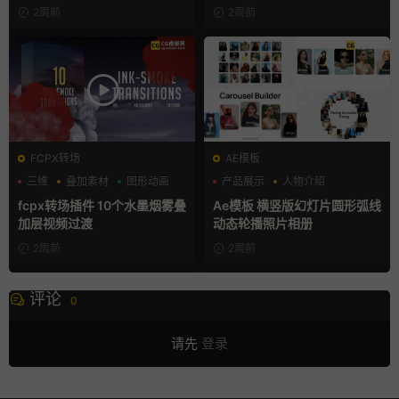
2周前
2周前
FCPX转场
AE模板
三维
叠加素材
图形动画
产品展示
人物介绍
团队介绍
fcpx转场插件 10个水墨烟雾叠
Ae模板 横竖版幻灯片圆形弧线
加层视频过渡
动态轮播照片相册
2周前
2周前
评论
0
请先
登录