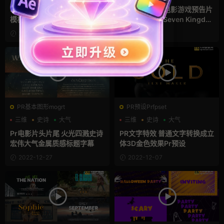
笔刷水墨幻灯片premiere视频
pr模板 史诗级电影游戏预告片
模板 Brush Ink Slideshow M
视频制作素材 Seven Kingdo
OGRT
ms 2
2023-01-28
2023-01-22
PR基本图形mogrt
PR预设Prfpset
三维
史诗
大气
三维
史诗
大气
Pr电影片头片尾 火光四溅史诗
PR文字特效 普通文字转换成立
宏伟大气金属质感标题字幕
体3D金色效果Pr预设
2022-12-27
2022-12-07