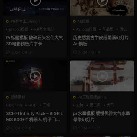
PR基本图形mogrt
AE模板
pr logo模板
PR基本图形
AE logo模板
作品集
历史
三维
Pr标题模板 破碎石头宏伟大气
历史感复古牛皮纸墨滴幻灯片
3D电影预告片字卡
Ae模板
2024-04-30
2024-03-19
视频素材
PR工程模板prproj
bigfilms
HUD
三维
史诗
复古风
大气
SCI-FI Infinity Pack – BIGFIL
pr水墨模板 缓慢优雅大气水墨
MS 600+个机器人 机甲 飞船
晕染幻灯片
科幻激光特效4K合成视频素材
2024-03-08
2024-01-03