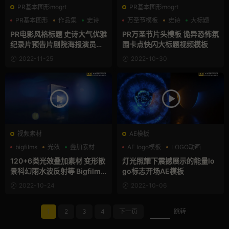
PR基本图形mogrt
PR基本图形mogrt
PR基本图形
作品集
史诗
万圣节模板
史诗
大标题
PR电影风格标题 史诗大气优雅
PR万圣节片头模板 诡异恐怖氛
纪录片预告片剧院海报演员表
围卡点快闪大标题视频模板
Pr字幕
2022-11-25
2022-10-30
视频素材
AE模板
bigfilms
光效
叠加素材
AE logo模板
LOGO动画
史诗
120+6类光效叠加素材 变形散
灯光照耀下震撼展示的能量lo
景科幻雨水波反射等 Bigfilms
go标志开场AE模板
PRISM Light Pack
2022-10-24
2022-10-06
1
2
3
4
下一页
跳转