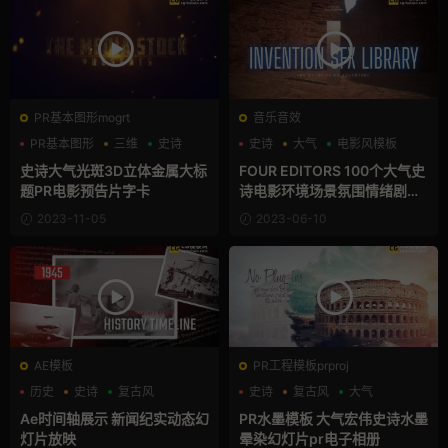
PR基本图形mogrt
音乐音效
PR基本图形
三维
史诗
史诗
大气
电影风模板
史诗大气光斑3D立体金属大标
FOUR EDITORS 100个大气史
题PR电影预告片字卡
诗电影环境场景氛围情绪剧情
音效包 INVENTION SFX LIBR
2023-11-05
2023-06-10
ARY
AE模板
PR工程模板prproj
历史
史诗
复古风
史诗
复古风
大气
Ae时间轴展示 新闻纪实动态幻
PR水墨模板 大气宏伟史诗水墨
灯片放映
晕染幻灯片pr电子相册