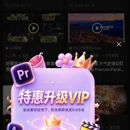
2023-02-27
2023-02-25
AE模板
PR工程模板prproj
三维
动漫
史诗
史诗
商业模板
商务模板
好莱坞大片震撼动作电影宣传
pr照片轮播模板 大气史诗幻灯
预告片AE模板 Cinematic Blo
片pr相册模板 Frames Paralla
ckbuster Trailer
x Slideshow
2023-01-30
2023-01-29
PR基本图形mogrt
PR基本图形mogrt
史诗
婚礼模板
幻灯片
PR基本图形
史诗
复古风