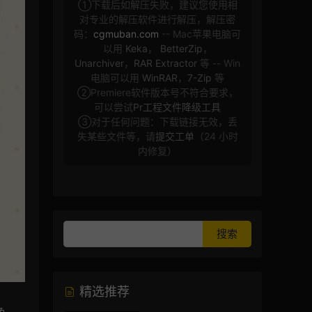
①下载后如解压失败，建议您使用相
对专业的解压软件进行解压，解压密
码：
cgmuban.com
-- Mac苹果电脑可
以用
Keka
，
BetterZip
，
Unarchiver
，
RAR Extractor
等 -- Win
电脑可以用
WinRAR
，
7-Zip
等
②Premiere软件版本号不符合要求，
可以尝试
Pr工程文件降级工具
③对于任何问题：下载链接无效，丢
失某些文件等，请
提交工单
（24 小时
内修复）
精选推荐
色