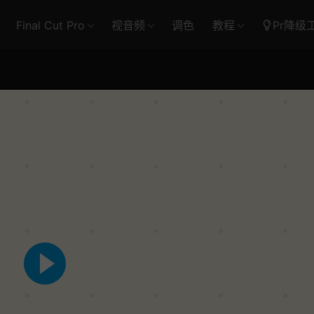
Final Cut Pro
视音频
调色
教程
Pr降级