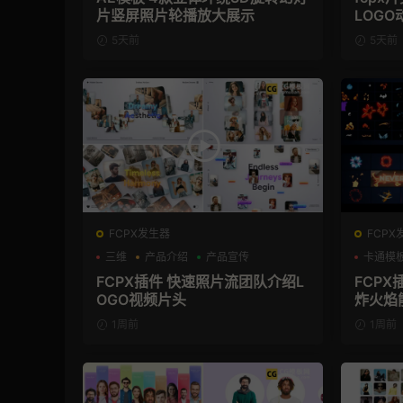
片竖屏照片轮播放大展示
LOGO
5天前
5天前
FCPX发生器
FCPX
三维
产品介绍
产品宣传
卡通模
FCPX插件 快速照片流团队介绍L
FCPX
OGO视频片头
炸火焰
1周前
1周前