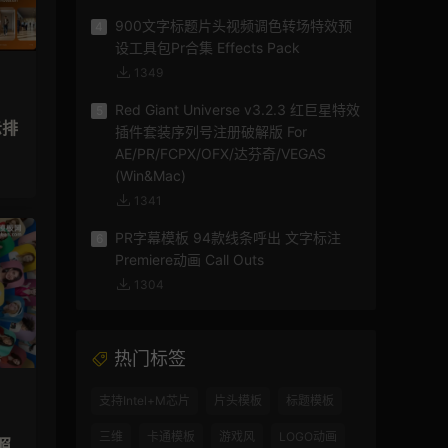
900文字标题片头视频调色转场特效预
4
设工具包Pr合集 Effects Pack
1349
Red Giant Universe v3.2.3 红巨星特效
5
示排
插件套装序列号注册破解版 For
AE/PR/FCPX/OFX/达芬奇/VEGAS
(Win&Mac)
1341
PR字幕模板 94款线条呼出 文字标注
6
Premiere动画 Call Outs
1304
热门标签
支持Intel+M芯片
片头模板
标题模板
三维
卡通模板
游戏风
LOGO动画
照