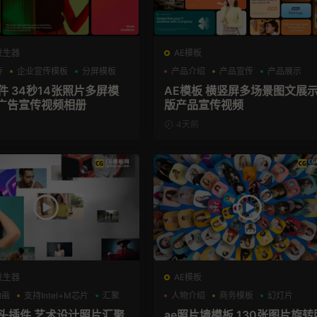
发生器
AE模板
传
企业宣传模板
分屏模板
产品介绍
产品宣传
产品展示
插件 34秒14张照片多屏模
AE模板 横竖屏多场景图文展
广告宣传视频相册
版产品宣传视频
4天前
发生器
AE模板
动画
支持Intel+M芯片
汇聚
人物介绍
商务模板
幻灯片
片头插件 艺术设计照片汇聚
ae照片墙模板 130张图片旋转