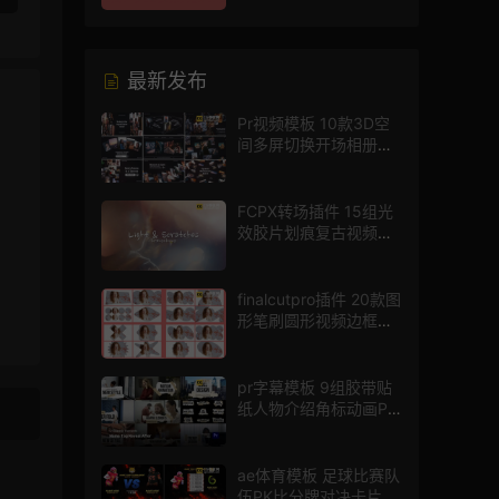
最新发布
Pr视频模板 10款3D空
间多屏切换开场相册视
频展示照片墙pr模板
FCPX转场插件 15组光
效胶片划痕复古视频过
渡
finalcutpro插件 20款图
形笔刷圆形视频边框遮
罩fcpx片头插件
pr字幕模板 9组胶带贴
纸人物介绍角标动画PR
模版
ae体育模板 足球比赛队
伍PK比分牌对决卡片球