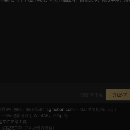
仅限VIP下载
升级VIP
软件进行解压，解压密码：
cgmuban.com
-- Mac苹果电脑可以用
 -- Win电脑可以用
WinRAR
，
7-Zip
等
工程文件降级工具
，请
提交工单
（24 小时内修复）