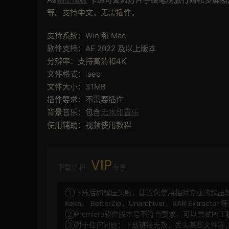
等。支持中文，无需插件。
支持系统：Win 和 Mac
软件支持：AE 2022 及以上版本
分辨率：支持高清和4K
文件格式：.aep
文件大小：31MB
插件要求：不需要插件
背景音乐：包含
无水印音乐
使用辅助：视频使用教程
VIP
下载价格
专享
①下载后如解压失败，建议您使用相对专业的解压
Keka
，
BetterZip
，
Unarchiver
，
RAR Extractor
等
②Premiere软件版本号不符合要求，可以尝试
Pr
③对于任何问题：下载链接无效，丢失某些文件等