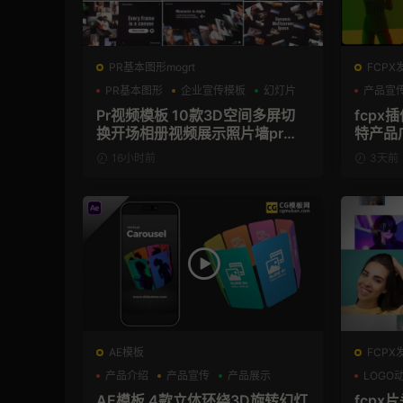
PR基本图形mogrt
FCPX
PR基本图形
企业宣传模板
幻灯片
产品宣
Pr视频模板 10款3D空间多屏切
fcpx
换开场相册视频展示照片墙pr模
特产品
板
16小时前
3天前
AE模板
FCPX
产品介绍
产品宣传
产品展示
LOGO
AE模板 4款立体环绕3D旋转幻灯
fcpx