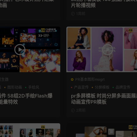
动画
片轮播视频
1周前
发生器
PR基本图形mogrt
板
图形动画
手绘风
产品宣传
分屏模板
品牌宣传
插件 58组2D手绘Flash爆
pr多屏模板 时尚分屏多画面展
能量特效
动画宣传PR模板
2周前