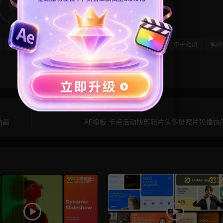
0
0
拼接
旅行模板
毕业模板
照片墙
照片轮播
电子相册
笔刷
动画
AE模板 卡点活动快剪辑片头多屏照片轮播快