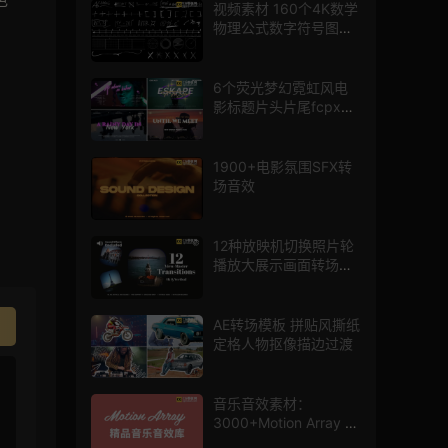
视频素材 160个4K数学
物理公式数字符号图标
mg图形动画
6个荧光梦幻霓虹风电
影标题片头片尾fcpx插
件
1900+电影氛围SFX转
场音效
12种放映机切换照片轮
播放大展示画面转场动
画AE模板
AE转场模板 拼贴风撕纸
定格人物抠像描边过渡
音乐音效素材：
3000+Motion Array 影
片配乐音效素材库