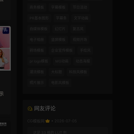
商务模板
字幕模板
节日活动
PR基本图形
字幕条
文字动画
自媒体模板
幻灯片
复古风
电子相册
竖屏模板
视频开场
转场模板
企业宣传模板
手绘风
pr logo模板
MG动画
动态海报
潮流模板
大标题
科技风模板
照片展示
电影风模板
示
网友评论
CG模板网
• 2026-07-05
这是 33 格的 LUT 包