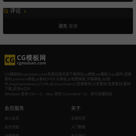
评论
0
请先
登录
CG模板网(cgmuban.com)免费后期资源下载网站,pr模板,ae模板,fcpx插件,视频
素材
,premiere模板,pr素材,PR片头模板,pr免费模板,字幕模板,AE插
件,mogrt,premiere,LUT,PR,AE,fcpx,finalcut,剪辑素材,抖音素材,免费素材,素材
下载,支持M芯片
Windows 使用 Ctrl + D，Mac 使用 Command + D，即可收藏网站
会员服务
关于
加入会员
全部标签
会员须知
入门教程
法律申明
关于我们