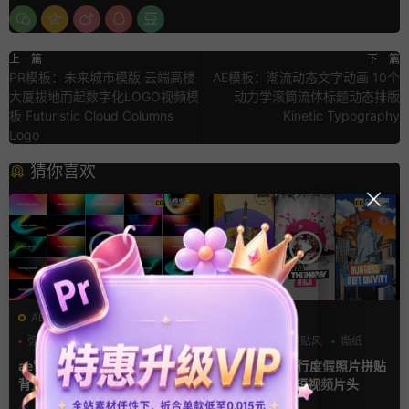
上一篇
下一篇
PR模板：未来城市模版 云端高楼
AE模板：潮流动态文字动画 10个
大厦拔地而起数字化LOGO视频模
动力学滚筒流体标题动态排版
板 Futuristic Cloud Columns
Kinetic Typography
Logo
猜你喜欢
AE模板
AE模板
弥散风
抽象
流体
动态海报
拼贴风
撕纸
ae背景模板 4K渐变色彩动态
Ae模板 3款旅行度假照片拼贴
背景循环动画AE模板
竖屏动态海报短视频片头