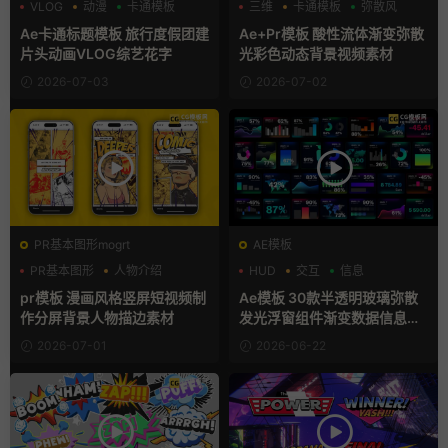
VLOG
动漫
卡通模板
三维
卡通模板
弥散风
Ae卡通标题模板 旅行度假团建
Ae+Pr模板 酸性流体渐变弥散
片头动画VLOG综艺花字
光彩色动态背景视频素材
2026-07-03
2026-07-02
PR基本图形mogrt
AE模板
PR基本图形
人物介绍
HUD
交互
信息
动漫
pr模板 漫画风格竖屏短视频制
Ae模板 30款半透明玻璃弥散
作分屏背景人物描边素材
发光浮窗组件渐变数据信息图
表卡片
2026-07-01
2026-06-22