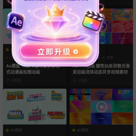
3周前
3周前
AE模板
AE模板
儿童
动漫
卡通模板
弥散风
抽象
流体
Ae模板 10款卡通可爱多彩日
AE+PR模板 酸性抽象弥散光渐
式动漫画标题动画
变动画流体动态背景视频素材
4周前
4周前
AE模板
AE模板