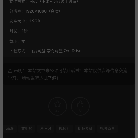
文件格式：
Mov（不带Alpha透明通道）
分辨率：
1920×1080（高清）
文件大小：
1.9GB
时长：
2秒
音乐：
无
下载方式：
百度网盘,夸克网盘,OneDrive
声明： 本站文章未经许可禁止转载！本站仅供资源信息交流
学习， 版权说明
点此了解
！
23
0
动漫
放射线
漫画风
视频框
视频素材
视频背景