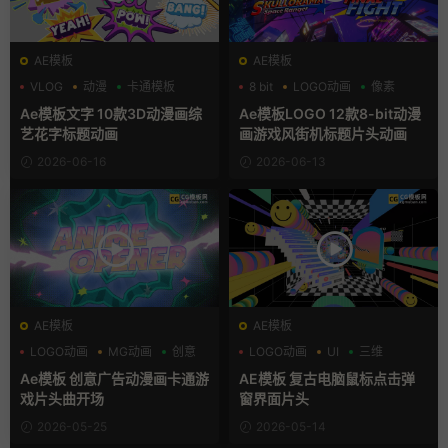
AE模板
AE模板
VLOG
动漫
卡通模板
8 bit
LOGO动画
像素
Ae模板文字 10款3D动漫画综
Ae模板LOGO 12款8-bit动漫
艺花字标题动画
画游戏风街机标题片头动画
2026-06-16
2026-06-13
AE模板
AE模板
LOGO动画
MG动画
创意
LOGO动画
UI
三维
Ae模板 创意广告动漫画卡通游
AE模板 复古电脑鼠标点击弹
戏片头曲开场
窗界面片头
2026-05-25
2026-05-14