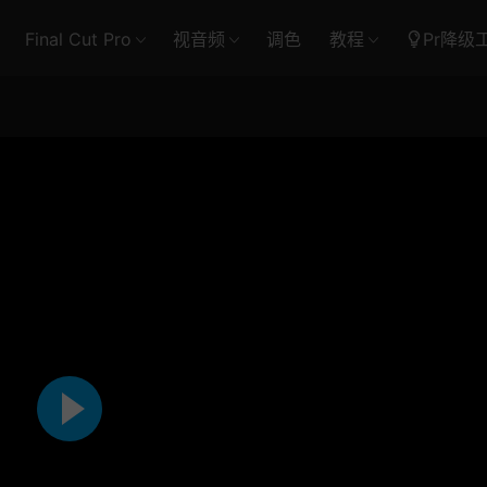
Final Cut Pro
视音频
调色
教程
Pr降级