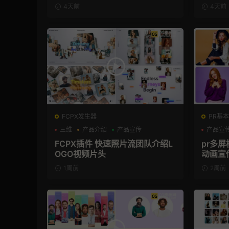
4天前
4天前
FCPX发生器
PR基本
三维
产品介绍
产品宣传
产品宣
FCPX插件 快速照片流团队介绍L
pr多
OGO视频片头
动画宣
1周前
2周前