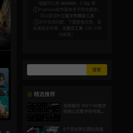
电脑可以用
WinRAR
，
7-Zip
等
②Premiere软件版本号不符合要求，
可以尝试
Pr工程文件降级工具
③对于任何问题：下载链接无效，丢
失某些文件等，请
提交工单
（24 小时
内修复）
精选推荐
视频素材 160个4K数学
物理公式数字符号图标
mg图形动画
6个荧光梦幻霓虹风电
频。支