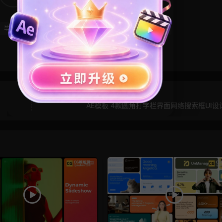
毕业模板
照片墙
照片轮播
电子相册
竖屏模板
AE模板 4款圆角打字栏界面网络搜索框UI设