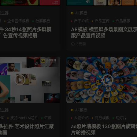
发生器
AE模板
传
企业宣传模板
分屏模板
产品介绍
产品宣传
产品展示
插件 34秒14张照片多屏模
AE模板 横竖屏多场景图文展
广告宣传视频相册
版产品宣传视频
3天前
发生器
AE模板
动画
支持Intel+M芯片
汇聚
人物介绍
商务模板
幻灯片
片头插件 艺术设计照片汇聚
ae照片墙模板 130张图片旋转
动画
片轮播视频