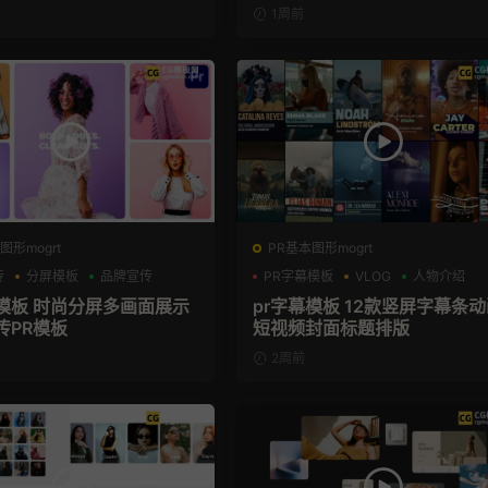
1周前
图形mogrt
PR基本图形mogrt
传
分屏模板
品牌宣传
PR字幕模板
VLOG
人物介绍
屏模板 时尚分屏多画面展示
pr字幕模板 12款竖屏字幕条
传PR模板
短视频封面标题排版
2周前