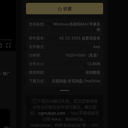
收藏
支持系统：
Windows系统和MAC苹果系
统
软件版本：
AE CC 2025 或更高版本
文件格式：
Aep
分辨率：
1920×1080（高清）
文件大小：
13.8MB
使用帮助：
视频教程
推广
下载方式：
百度网盘,夸克网盘,OneDrive
①下载后如解压失败，建议您使用相
对专业的解压软件进行解压，解压密
码：
cgmuban.com
-- Mac苹果电脑可
以用
Keka
，
BetterZip
，
Unarchiver
，
RAR Extractor
等 -- Win