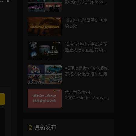
影标题片头片尾fcpx插
件
1900+电影氛围SFX转
场音效
12种放映机切换照片轮
播放大展示画面转场动
画AE模板
AE转场模板 拼贴风撕纸
定格人物抠像描边过渡
音乐音效素材：
3000+Motion Array 影
片配乐音效素材库
最新发布