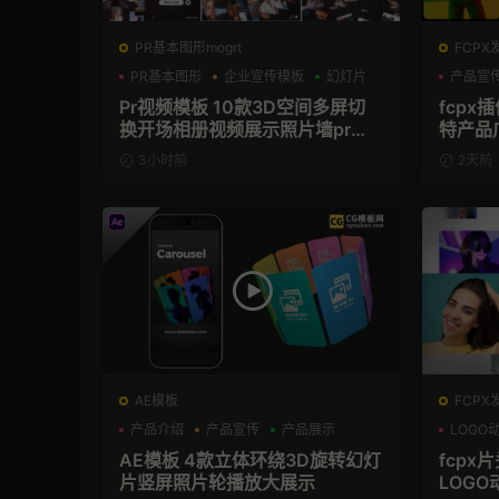
PR基本图形mogrt
FCPX
PR基本图形
企业宣传模板
幻灯片
产品宣
Pr视频模板 10款3D空间多屏切
fcpx
换开场相册视频展示照片墙pr模
特产品
板
3小时前
2天前
AE模板
FCPX
产品介绍
产品宣传
产品展示
LOGO
AE模板 4款立体环绕3D旋转幻灯
fcpx
片竖屏照片轮播放大展示
LOGO