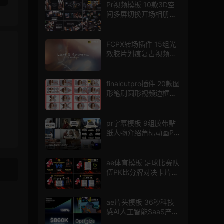
Pr视频模板 10款3D空
间多屏切换开场相册视
频展示照片墙pr模板
FCPX转场插件 15组光
效胶片划痕复古视频过
渡
finalcutpro插件 20款图
形笔刷圆形视频边框遮
罩fcpx片头插件
pr字幕模板 9组胶带贴
纸人物介绍角标动画PR
模版
ae体育模板 足球比赛队
伍PK比分牌对决卡片球
员介绍宣传视频AE模板
ae片头模板 36秒科技
感AI人工智能SaaS产品
图文数据展示宣传视频