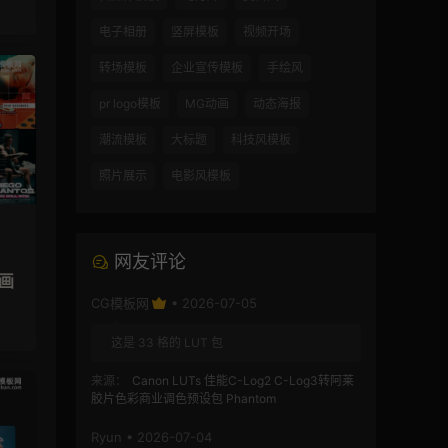
电子相册
竖屏模板
视频开场
转场模板
企业宣传模板
手绘风
pr logo模板
MG动画
动态海报
潮流模板
大标题
科技风模板
照片展示
电影风模板
网友评论
动画
CG模板网
• 2026-07-05
这是 33 格的 LUT 包
来源：
Canon LUTs 佳能C-Log2 C-Log3转阿莱
胶片色彩商业调色预设包 Phantom
Ryun • 2026-07-04