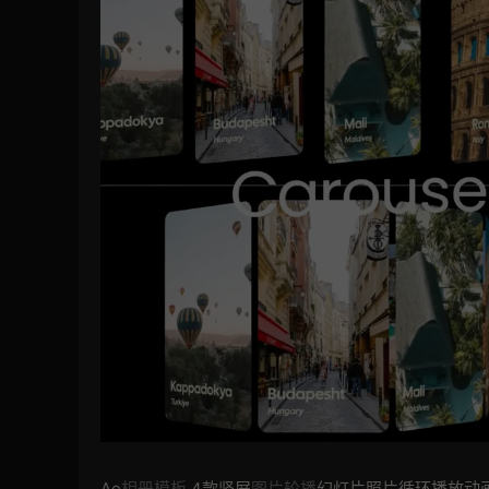
Ae
相册模板
4款竖屏
图片轮播
幻灯片照片循环播放动画