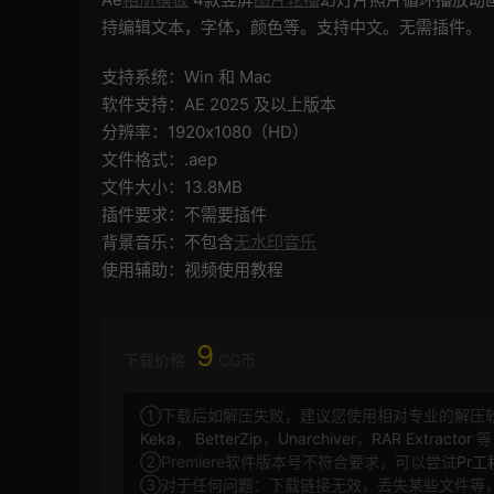
持编辑文本，字体，颜色等。支持中文。无需插件。
支持系统：Win 和 Mac
软件支持：AE 2025 及以上版本
分辨率：1920x1080（HD）
文件格式：.aep
文件大小：13.8MB
插件要求：不需要插件
背景音乐：不包含
无水印音乐
使用辅助：视频使用教程
9
下载价格
CG币
①下载后如解压失败，建议您使用相对专业的解压
Keka
，
BetterZip
，
Unarchiver
，
RAR Extractor
等
②Premiere软件版本号不符合要求，可以尝试
Pr
③对于任何问题：下载链接无效，丢失某些文件等