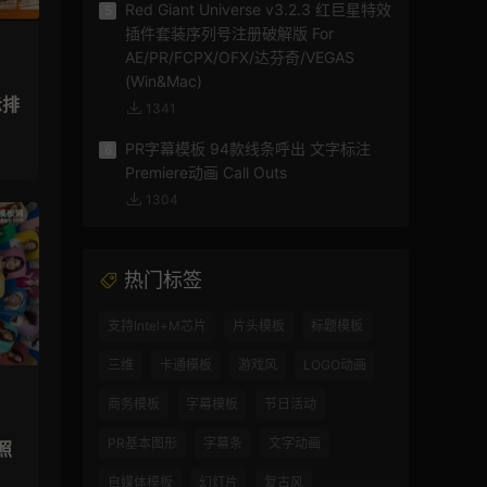
Red Giant Universe v3.2.3 红巨星特效
5
插件套装序列号注册破解版 For
AE/PR/FCPX/OFX/达芬奇/VEGAS
(Win&Mac)
示排
1341
PR字幕模板 94款线条呼出 文字标注
6
Premiere动画 Call Outs
1304
热门标签
支持Intel+M芯片
片头模板
标题模板
三维
卡通模板
游戏风
LOGO动画
商务模板
字幕模板
节日活动
PR基本图形
字幕条
文字动画
照
自媒体模板
幻灯片
复古风