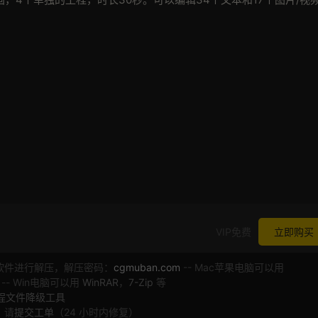
VIP免费
立即购买
软件进行解压，解压密码：
cgmuban.com
-- Mac苹果电脑可以用
 -- Win电脑可以用
WinRAR
，
7-Zip
等
工程文件降级工具
，请
提交工单
（24 小时内修复）