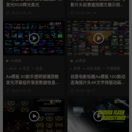
发光RGB辉光柔光
影片头前景遮挡图文展示视频
开场
2026-06-28
2026-06-24
AE模板
AE模板
HUD
交互
信息
创意
动态海报
字幕模板
Ae模板 30款半透明玻璃弥散
创意电影标题Ae模板 100款动
发光浮窗组件渐变数据信息图
态海报片头4K文字排版动画A
表卡片
E模版
2026-06-22
2026-06-11