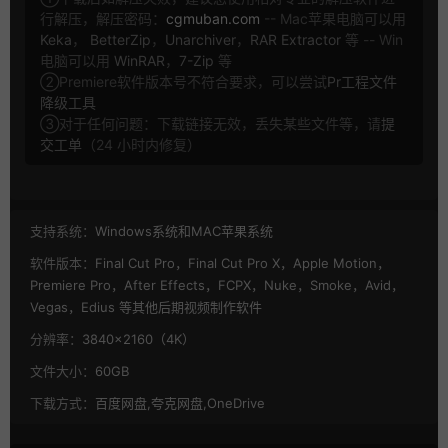
行解压，解压密码：
cgmuban.com
-- Mac苹果电脑可以用
Keka
，
BetterZip
，
Unarchiver
，
RAR Extractor
等 -- Win
电脑可以用
WinRAR
，
7-Zip
等
②Premiere软件版本号不符合要求，可以尝试
Pr工程文件
降级工具
③对于任何问题：下载链接无效，丢失某些文件等，请
提
交工单
（24 小时内修复）
支持系统：
Windows系统和MAC苹果系统
软件版本：
Final Cut Pro，Final Cut Pro X，Apple Motion，
Premiere Pro，After Effects，FCPX，Nuke，Smoke，Avid，
Vegas，Edius 等其他后期视频制作软件
分辨率：
3840×2160（4K）
文件大小：
60GB
下载方式：
百度网盘,夸克网盘,OneDrive