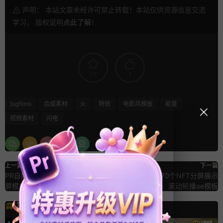
声明： 本站文章未经许可禁止转载！本站仅供资源信息交流
学习， 版权说明
点此了解
！
28
1
bigfilms
合成素材
火
特效
电影风模板
能量
视频素材
闪电
上一篇
下一篇
PR自媒体模板 手绘拼贴场景pr分
AE照片墙模板 70个NFT分屏展示
屏模板
滚动轮播ae模板
猜你喜欢