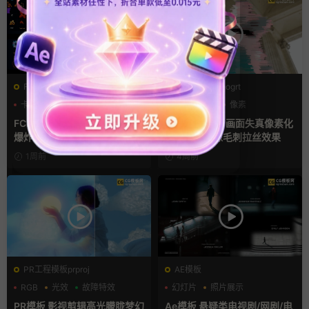
FCPX发生器
PR基本图形mogrt
卡通模板
图形动画
PR基本图形
像素
手绘风
故障特效
FCPX插件 58组2D手绘Flash
Pr模板mogrt 画面失真像素化
爆炸火焰能量特效
扭曲故障抠像毛刺拉丝效果
1周前
4周前
PR工程模板prproj
AE模板
RGB
光效
故障特效
幻灯片
照片展示
电影风模板
PR模板 影视剪辑高光朦胧梦幻
Ae模板 悬疑类电视剧/网剧/电