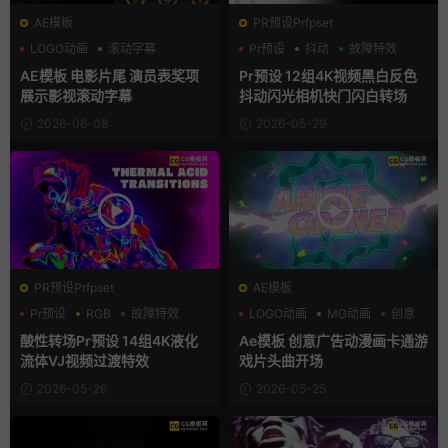
AE模板
PR预设Prfpset
LOGO动画
滚动字幕
Pr预设
抖动
故障特效
片头模板
AE模板 电影片尾 演员表奖项
Pr预设 12组4K视频黑白反色
展示影视滚动字幕
抖动闪光相机快门闪白转场
2026-06-08
2026-05-29
PR预设Prfpset
AE模板
Pr预设
RGB
故障特效
LOGO动画
MG动画
创意
酸性转场Pr预设 14组4K液化
Ae模板 创意广告动漫画卡通游
流体VJ视频过渡特效
戏片头曲开场
2026-05-26
2026-05-25