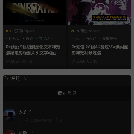
PR预设Prfpset
PR预设Prfpset
Pr预设
悬疑
文字动画
mv
Pr预设
双重曝光
Pr预设 9组切割虚化文本特效
Pr预设 28组4K酷炫MV频闪重
悬疑电影标题片头文字动画
影特效视频过渡
2026-05-19
2026-05-15
评论
3
请先
登录
太多了
，
2025-01-31
0
酷毙！！