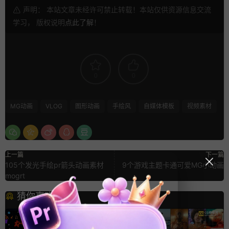
声明： 本站文章未经许可禁止转载！本站仅供资源信息交流
学习， 版权说明
点此了解
！
0
0
MG动画
VLOG
图形动画
手绘风
自媒体模板
视频素材
上一篇
下一篇
105个发光手绘pr箭头动画素材
9个游戏主题卡通可爱MG小动画
mogrt
猜你喜欢