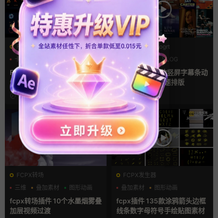
FCPX发生器
PR基本图形mogrt
卡通模板
图形动画
PR字幕模板
VLOG
手绘风
人物介绍
FCPX插件 58组2D手绘Flash
pr字幕模板 12款竖屏字幕条动
爆炸火焰能量特效
画短视频封面标题排版
1周前
2周前
FCPX转场
FCPX发生器
三维
叠加素材
图形动画
叠加素材
图形动画
手绘风
fcpx转场插件 10个水墨烟雾叠
fcpx插件 135款涂鸦箭头边框
加层视频过渡
线条数字母符号手绘贴图素材