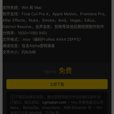
支持系统：Win 和 Mac
软件支持：Final Cut Pro X，Apple Motion，Premiere Pro，
After Effects，Nuke，Smoke，Avid，Vegas，Edius，
DaVinci Resolve，会声会影，剪映等其他后期视频制作软件
分辨率：1920×1080 (HD)
文件格式：.mov（编码ProRes 4444 25FPS）
通道信息：包含Alpha透明通道
文件大小：约82MB
免费
下载价格
立即下载
①下载后如解压失败，建议您使用相对专业的解压软件进
行解压，解压密码：
cgmuban.com
-- Mac苹果电脑可以用
Keka
，
BetterZip
，
Unarchiver
，
RAR Extractor
等 -- Win
电脑可以用
WinRAR
，
7-Zip
等