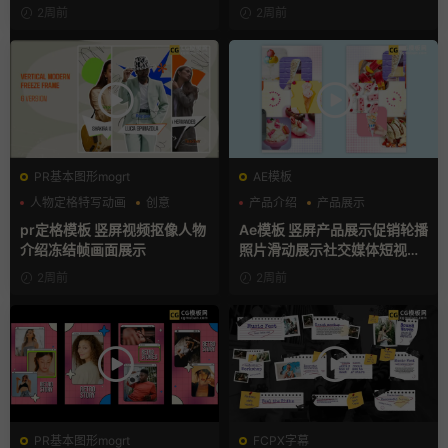
2周前
2周前
PR基本图形mogrt
AE模板
人物定格特写动画
创意
产品介绍
产品展示
动态海报
卡通模板
pr定格模板 竖屏视频抠像人物
Ae模板 竖屏产品展示促销轮播
介绍冻结帧画面展示
照片滑动展示社交媒体短视频
片头
2周前
2周前
PR基本图形mogrt
FCPX字幕