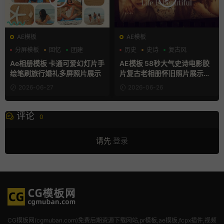
AE模板
AE模板
分屏模板
回忆
团建
历史
史诗
复古风
Ae相册模板 卡通可爱幻灯片手
AE模板 58秒大气史诗电影胶
绘笔刷旅行婚礼多屏照片展示
片复古老相册怀旧照片展示动
画
2026-06-27
2026-06-26
评论
0
请先
登录
CG模板网(cgmuban.com)免费后期资源下载网站,pr模板,ae模板,fcpx插件,视频