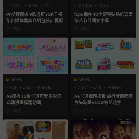
80年代
VLOG
Y2K
综艺素材
综艺花字
自媒体模板
Pr视频模板 9款竖屏Y2K千禧
fcpx插件 10个便利贴贴纸恋爱
年自媒体嘉宾介绍包装pr模板
综艺节目图文字幕
2周前
2周前
AE模板
AE模板
儿童
动漫
卡通模板
VLOG
动漫
卡通模板
Ae模板 10款卡通可爱多彩日
Ae卡通标题模板 旅行度假团建
式动漫画标题动画
片头动画VLOG综艺花字
3周前
2026-07-03