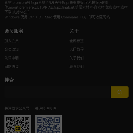
素材
,premiere模板,pr素材,PR片头模板,pr免费模板,字幕模板,AE插
件,mogrt,premiere,LUT,PR,AE,fcpx,finalcut,剪辑素材,抖音素材,免费素材,素材
下载,支持M芯片
Windows 使用 Ctrl + D，Mac 使用 Command + D，即可收藏网站
会员服务
关于
加入会员
全部标签
会员须知
入门教程
法律申明
关于我们
网站协议
联系我们
搜索
关注微信公众号
关注哔哩哔哩