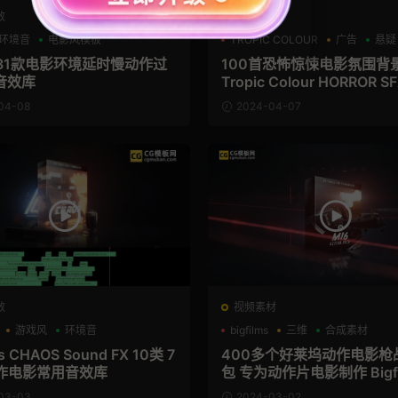
效
音乐音效
环境音
电影风模板
TROPIC COLOUR
广告
悬疑
131款电影环境延时慢动作过
100首恐怖惊悚电影氛围背
音效库
Tropic Colour HORROR S
04-08
2024-04-07
效
视频素材
游戏风
环境音
bigfilms
三维
合成素材
ms CHAOS Sound FX 10类 7
400多个好莱坞动作电影枪
动作电影常用音效库
包 专为动作片电影制作 Bigfil
6 – Action Pack
03-03
2024-03-02