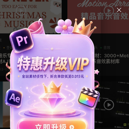
效
音乐音效
板
圣诞模板
节日活动
环境音
音乐
音效
音乐专辑 225首节日广告背
音乐音效素材：3000+Motio
材AJ音乐库
ay 影片配乐音效素材库
03-02
2025-02-25