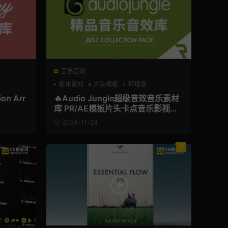
音乐音效
新年素材
片头模板
环境音
n Arr
🔥Audio Jungle超级音效音乐素材
库 PR/AE模板片头卡点音乐影视宣
传片后期配乐
2024-11-24
荐