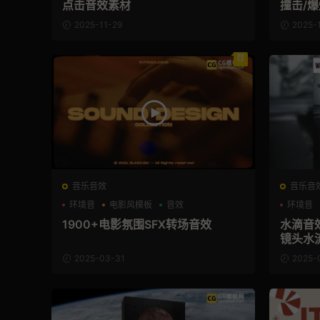
点击音效素材
撞击/
材
2025-11-29
2025-
荐
音乐音效
音乐音
环境音
电影风模板
音效
环境音
1900+电影氛围SFX转场音效
水滴音效
镜头水
2025-03-31
2025-