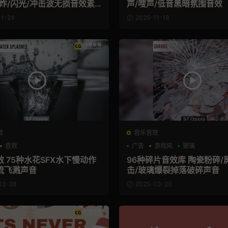
爆炸/闪光/冲击波无损音效素
声/嗖声/低音黑暗氛围音效
11-24
2025-11-18
效
音乐音效
音效
广告
游戏风
玻璃
 75种水花SFX水下慢动作
96种碎片音效库 陶瓷粉碎/
流飞溅声音
击/玻璃爆裂掉落破碎声音
03-28
2025-03-20