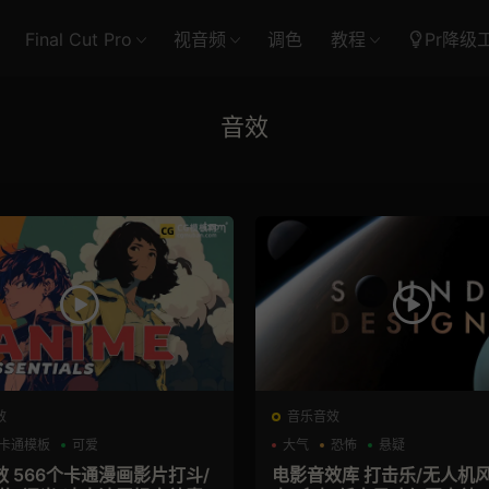
Final Cut Pro
视音频
调色
教程
Pr降级
音效
效
音乐音效
卡通模板
可爱
大气
恐怖
悬疑
 566个卡通漫画影片打斗/
电影音效库 打击乐/无人机