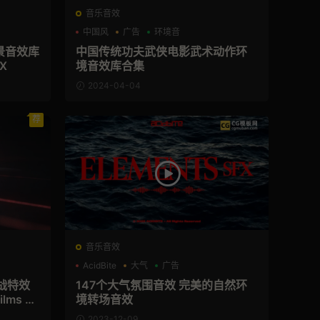
音乐音效
中国风
广告
环境音
景音效库
中国传统功夫武侠电影武术动作环
FX
境音效库合集
2024-04-04
荐
音乐音效
AcidBite
大气
广告
战特效
147个大气氛围音效 完美的自然环
ms MI
境转场音效
2023-12-09