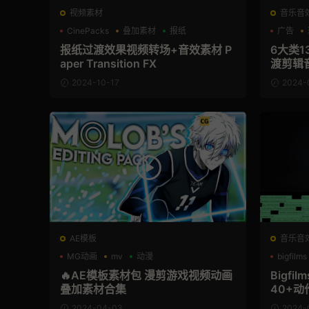
视频素材
音乐音
CinePacks
叠加素材
报纸
广告
报纸过渡效果视频转场+音效素材 P
6大类
aper Transition FX
渡剪辑
2024-10-17
2024-
AE模板
音乐音
MG动画
mv
动漫
bigfilms
🔥AE模板素材包 漫剪游戏视频动画
Bigfil
叠加素材合集
40+
2024-04-03
2024-