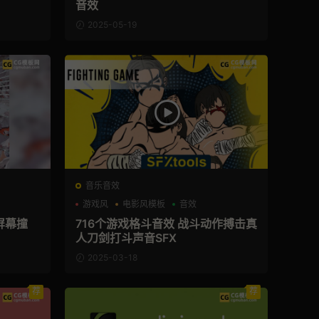
音效
2025-05-19
音乐音效
游戏风
电影风模板
音效
屏幕撞
716个游戏格斗音效 战斗动作搏击真
人刀剑打斗声音SFX
2025-03-18
荐
荐