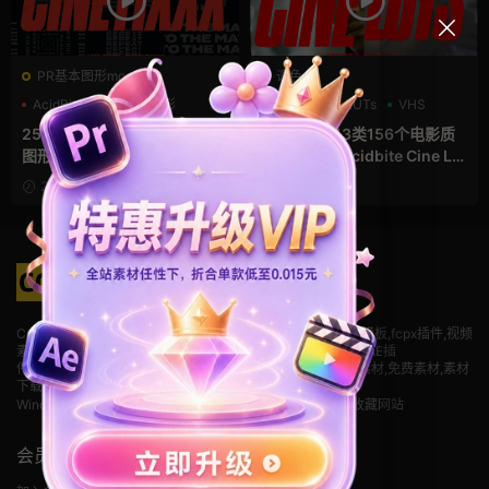
PR基本图形mogrt
调色
AcidBite
PR基本图形
AcidBite
LUTs
VHS
动力学
25个野蛮主义抽象动力学动态
LUTS预设 13类156个电影质
图形错版文字排版PR动画素材
感调色预设 Acidbite Cine LU
包 Acidbite CinetiXXX
Ts
2022-11-17
2022-05-15
CG模板网(cgmuban.com)免费后期资源下载网站,pr模板,ae模板,fcpx插件,视频
素材
,premiere模板,pr素材,PR片头模板,pr免费模板,字幕模板,AE插
件,mogrt,premiere,LUT,PR,AE,fcpx,finalcut,剪辑素材,抖音素材,免费素材,素材
下载,支持M芯片
Windows 使用 Ctrl + D，Mac 使用 Command + D，即可收藏网站
会员服务
关于