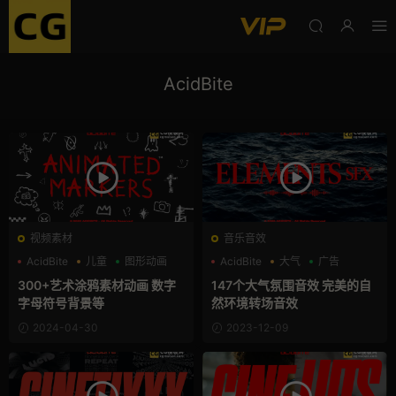
AcidBite
视频素材
音乐音效
AcidBite
儿童
图形动画
AcidBite
大气
广告
300+艺术涂鸦素材动画 数字
147个大气氛围音效 完美的自
字母符号背景等
然环境转场音效
2024-04-30
2023-12-09