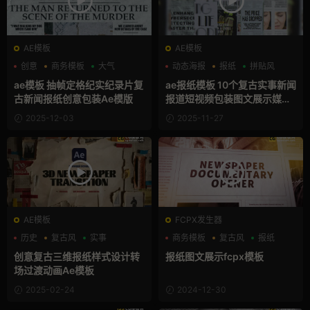
AE模板
AE模板
创意
商务模板
大气
动态海报
报纸
拼贴风
ae模板 抽帧定格纪实纪录片复
ae报纸模板 10个复古实事新闻
古新闻报纸创意包装Ae模版
报道短视频包装图文展示媒体
竖屏场景
2025-12-03
2025-11-27
AE模板
FCPX发生器
历史
复古风
实事
商务模板
复古风
报纸
创意复古三维报纸样式设计转
报纸图文展示fcpx模板
场过渡动画Ae模板
2025-02-24
2024-12-30