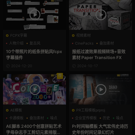
FCPX字幕
视频素材
人物介绍
复古风
CinePacks
叠加素材
字幕模板
报纸
10个带照片的纸条拼贴风fcpx
报纸过渡效果视频转场+音效
字幕插件
素材 Paper Transition FX
2024-12-20
2024-10-17
荐
AE模板
PR工程模板prproj
卡通模板
叠加素材
噪点
企业宣传模板
历史
噪点
AE脚本 2400个创意拼贴艺术
Pr时间轴模板 大气宏伟史诗历
字母杂志手工剪切元素排版折
史年份时间记录幻灯片