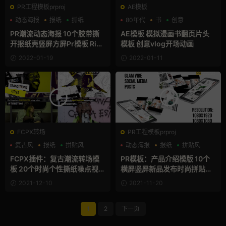
PR工程模板prproj
AE模板
动态海报
报纸
撕纸
80年代
书
创意
PR潮流动态海报 10个胶带撕
AE模板 模拟漫画书翻页片头
开报纸壳竖屏方屏Pr模板 Ripp
模板 创意vlog开场动画
ed Cardboard Social Media
2022-01-19
2022-01-11
Opener
FCPX转场
PR工程模板prproj
复古风
报纸
拼贴风
动态海报
报纸
拼贴风
FCPX插件：复古潮流转场模
PR模板：产品介绍模版 10个
板 20个时尚个性撕纸噪点视频
横屏竖屏新品发布时尚拼贴报
过渡fcpx插件 Bronx - Transi
纸视频模板 Glam Vibe Social
2021-12-10
2021-11-20
tions
Media Posts
1
2
下一页