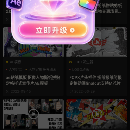
复古风
pr新闻模板 纪录片/纪实报纸
482种创意复古剪纸拼贴剪纸
幻灯片展示Pr模板下载
做旧动画人物植物交通场景包
AE脚本 Collage Kit Constru
2023-03-22
2022-11-20
ctor
AE模板
FCPX发生器
人物介绍
人物定格特写动画
LOGO动画
定格
人物定格特写动画
定格
ae贴纸模板 抠像人物撕纸拼贴
FCPX片头插件 撕纸报纸简报
定格样式宣传片AE模板
定格动画finalcut支持M芯片
2022-09-15
2022-06-29