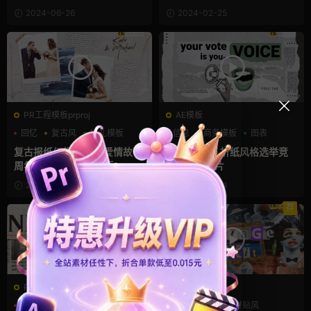
叠定格动画包
2024-06-26
2024-02-25
PR工程模板prproj
AE模板
回忆
复古风
婚礼模板
信息
商务模板
图表
复古报纸幻灯片 婚礼爱情故事
AE视频包装 折纸风格选举竞
周年纪念日PR相册模板
选投票幻灯片
2023-05-13
2023-04-14
荐
PR基本图形mogrt
AE模板
PR基本图形
商务模板
报纸
拼接
拼贴风