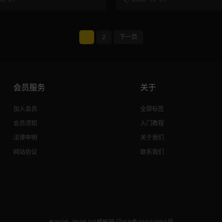
1
2
下一页
会员服务
关于
加入会员
全部标签
会员须知
入门教程
法律申明
关于我们
网站协议
联系我们