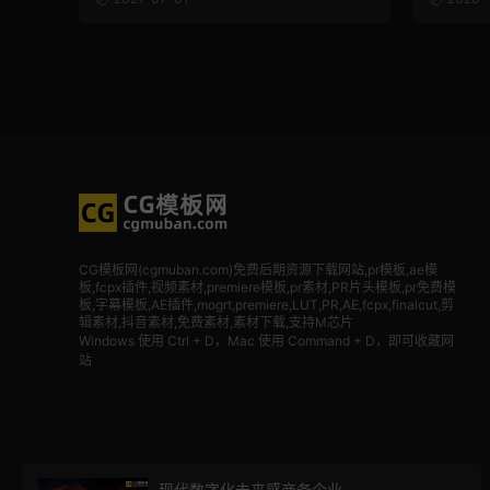
CG模板网(cgmuban.com)免费后期资源下载网站,pr模板,ae模
板,fcpx插件,视频素材
,premiere模板,pr素材,PR片头模板,pr免费模
板,字幕模板,AE插件,mogrt,premiere,LUT,PR,AE,fcpx,finalcut,剪
辑素材,抖音素材,免费素材,素材下载,支持M芯片
Windows 使用 Ctrl + D，Mac 使用 Command + D，即可收藏网
站
现代数字化未来感商务企业