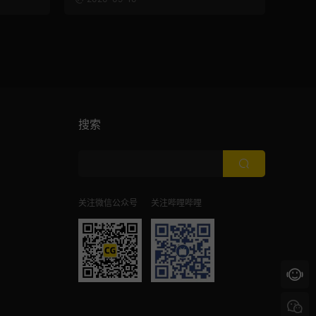
搜索
关注微信公众号
关注哔哩哔哩