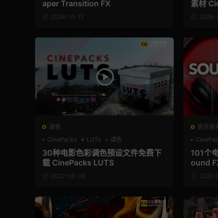
aper Transition FX
素材 Ci
2024-10-17
2024-
调色
音乐音
CinePacks
LUTs
调色
CinePa
30种电影色彩调色预设文件免费下
101个
载 CinePacks LUTS
ound F
2022-06-09
2022-