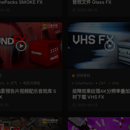
nePacks SMOKE FX
音效文件 Glass FX
04-25
2022-06-15
效
视频素材
cks
大气
电影风模板
CinePacks
CRT
VHS
电影预告片视频配乐音效库 S
故障效果纹理4K分辨率叠
X
材下载 VHS FX
05-21
2022-05-13