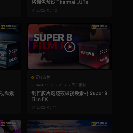
格调色预设 Thermal LUTs
2022-06-12
视频素材
CinePacks
VHS
图片素材
加视频素
制作胶片灼烧效果视频素材 Super 8
Film FX
2022-05-11