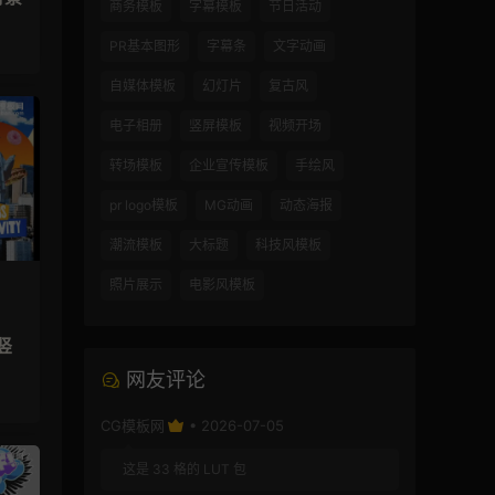
商务模板
字幕模板
节日活动
PR基本图形
字幕条
文字动画
自媒体模板
幻灯片
复古风
电子相册
竖屏模板
视频开场
转场模板
企业宣传模板
手绘风
pr logo模板
MG动画
动态海报
潮流模板
大标题
科技风模板
照片展示
电影风模板
竖
网友评论
CG模板网
• 2026-07-05
这是 33 格的 LUT 包