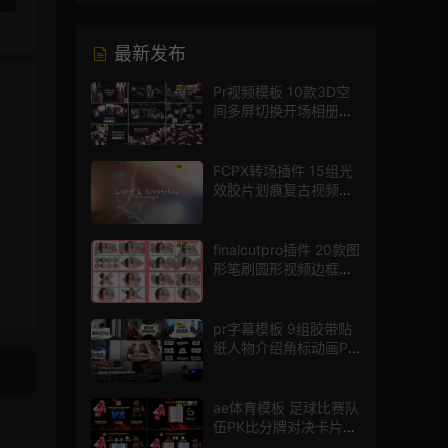
最新发布
Pr视频模板 10款3D空
间多屏切换开场相册视
频展示照片墙pr模板
FCPX转场插件 15组光
效胶片划痕复古视频过
渡
finalcutpro插件 20款图
形笔刷圆形视频边框遮
罩fcpx片头插件
pr字幕模板 9组胶带贴
纸人物介绍角标动画PR
模版
ae体育模板 足球比赛队
伍PK比分牌对决卡片球
员介绍宣传视频AE模板