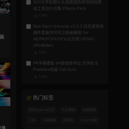
900文字标题片头视频调色转场特效预
4
设工具包Pr合集 Effects Pack
1349
Red Giant Universe v3.2.3 红巨星特效
5
插件套装序列号注册破解版 For
动画
AE/PR/FCPX/OFX/达芬奇/VEGAS
(Win&Mac)
1341
PR字幕模板 94款线条呼出 文字标注
6
Premiere动画 Call Outs
1304
热门标签
支持Intel+M芯片
片头模板
标题模板
三维
卡通模板
游戏风
LOGO动画
背景