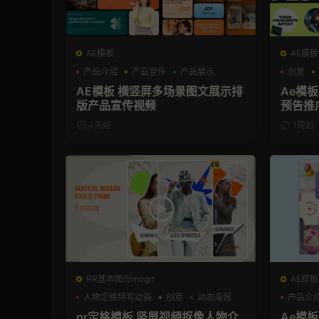
AE模板
AE模板
产品介绍
产品宣传
产品展示
创意
AE模板 横竖屏多场景图文展示排
Ae模
版产品宣传视频
预告推
4天前
1周前
PR基本图形mogrt
AE模板
人物定格特写动画
创意
动态海报
产品介
pr定格模板 竖屏视频抠像人物介
Ae模