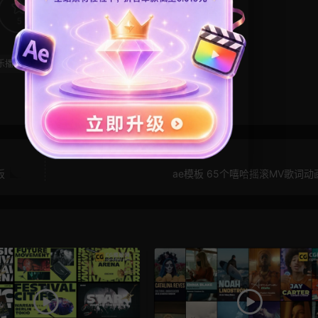
5
0
乐播放器
音频可视化
黑胶
板
ae模板 65个嘻哈摇滚MV歌词动