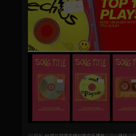
AE模板
4K唱片磁带专辑封面音乐播放
可视化
循环
海