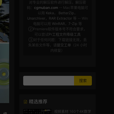
对专业的解压软件进行解压，解压密
码：
cgmuban.com
-- Mac苹果电脑可
以用
Keka
，
BetterZip
，
Unarchiver
，
RAR Extractor
等 -- Win
电脑可以用
WinRAR
，
7-Zip
等
②Premiere软件版本号不符合要求，
可以尝试
Pr工程文件降级工具
③对于任何问题：下载链接无效，丢
失某些文件等，请
提交工单
（24 小时
内修复）
精选推荐
视频素材 160个4K数学
，修