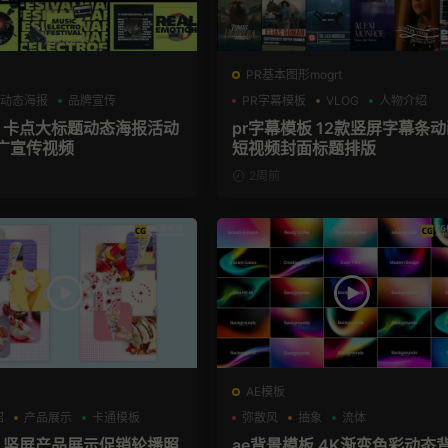
PR基本图形mogrt
动态海报
品牌宣传
PR字幕模板
VLOG
人物介绍
板 卡点大标题动态海报活动
pr字幕模板 12款竖屏字幕条
广宣传视频
短视频封面标题排版
2周前
AE模板
绍
产品展示
卡通模板
弥散风
抽象
流体
板 竖屏产品展示促销轮播照
ae背景模板 4K渐变色彩动态