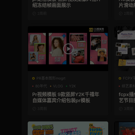
绍冻结帧画面展示
片滑动
2周前
2周前
PR基本图形mogrt
FCPX
80年代
VLOG
Y2K
综艺素
Pr视频模板 9款竖屏Y2K千禧年
fcpx
自媒体嘉宾介绍包装pr模板
艺节目
3周前
3周前