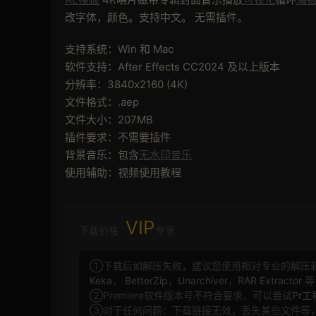
改字体，颜色。支持中文。 无需插件。
支持系统：Win 和 Mac
软件支持：After Effects CC2024 及以上版本
分辨率：3840x2160 (4K)
文件格式：.aep
文件大小：207MB
插件要求：不需要插件
背景音乐：包含
无水印音乐
使用辅助：视频使用教程
VIP
下载价格
专享
①下载后如解压失败，建议您使用相对专业的解压
Keka
，
BetterZip
，
Unarchiver
，
RAR Extractor
等
②Premiere软件版本号不符合要求，可以尝试
Pr
③对于任何问题：下载链接无效，丢失某些文件等