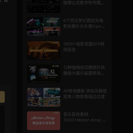
物理公式数字符号图标
mg图形动画
6个荧光梦幻霓虹风电
影标题片头片尾fcpx插
件
1900+电影氛围SFX转
场音效
12种放映机切换照片轮
播放大展示画面转场动
画AE模板
AE转场模板 拼贴风撕纸
定格人物抠像描边过渡
音乐音效素材：
3000+Motion Array 影
片配乐音效素材库