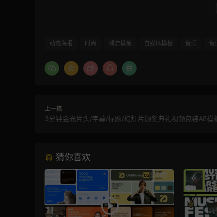
动态海报
时尚
潮流模板
自媒体模板
音乐
音
上一篇
3分钟金光片头/字幕/标题/幻灯片颁奖典礼视频包装AE模
猜你喜欢