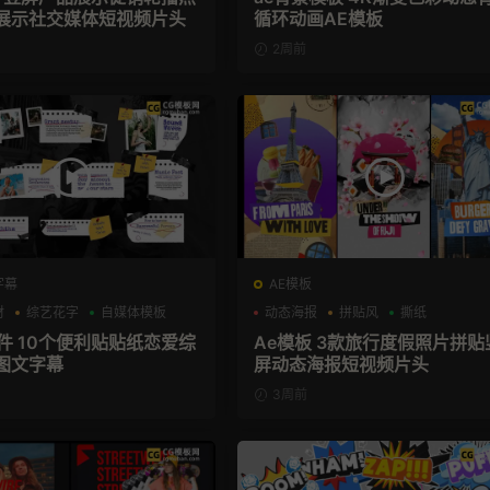
展示社交媒体短视频片头
循环动画AE模板
2周前
字幕
AE模板
材
综艺花字
自媒体模板
动态海报
拼贴风
撕纸
插件 10个便利贴贴纸恋爱综
Ae模板 3款旅行度假照片拼贴
图文字幕
屏动态海报短视频片头
3周前