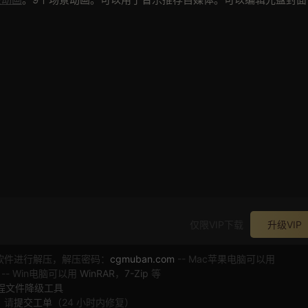
仅限VIP下载
升级VIP
软件进行解压，解压密码：
cgmuban.com
-- Mac苹果电脑可以用
 -- Win电脑可以用
WinRAR
，
7-Zip
等
工程文件降级工具
，请
提交工单
（24 小时内修复）