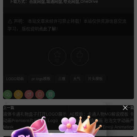
下载方式：
百度网盘,城通网盘,夸克网盘,OneDrive
声明： 本站文章未经许可禁止转载！本站仅供资源信息交流
学习， 版权说明
点此了解
！
28
0
LOGO动画
pr logo模板
三维
大气
片头模板
上一篇
下一篇
液体卡通礼物盒子打开LOGO展示
AE模板：卡通人物MG解说模板 卡
动画Premiere片头下载 Logo
通Emoji表情动画 泡泡文字动画产
Mask
品介绍 AE源文件 Emoji Animation