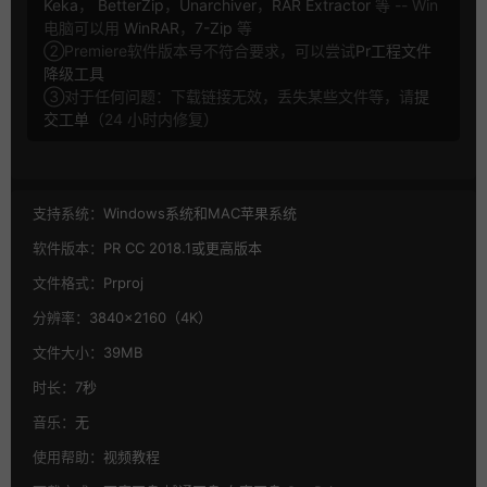
Keka
，
BetterZip
，
Unarchiver
，
RAR Extractor
等 -- Win
电脑可以用
WinRAR
，
7-Zip
等
②Premiere软件版本号不符合要求，可以尝试
Pr工程文件
降级工具
③对于任何问题：下载链接无效，丢失某些文件等，请
提
交工单
（24 小时内修复）
支持系统：
Windows系统和MAC苹果系统
软件版本：
PR CC 2018.1或更高版本
文件格式：
Prproj
分辨率：
3840×2160（4K）
文件大小：
39MB
时长：
7秒
音乐：
无
使用帮助：
视频教程