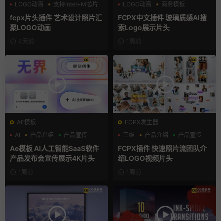
LOGO动画
支持Intel+M芯片
LOGO动画
商务模板
汇聚
支持Intel+M芯片
fcpx片头插件 艺术设计照片汇
FCPX中文插件 玻璃质感AI搜
聚LOGO动画
索Logo展示片头
4天前
1周前
AE模板
FCPX发生器
AI
产品介绍
产品宣传
三维
产品介绍
产品宣传
Ae模板 AI人工智能SaaS软件
FCPX插件 快速照片流团队介
产品发布会宣传展示4K片头
绍LOGO视频片头
1周前
1周前