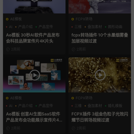
AE模板
FCPX转场
AI
产品介绍
产品宣传
三维
叠加素材
图形动画
Ae模板 30秒AI软件产品发布
fcpx转场插件 10个水墨烟雾叠
会科技品牌宣传片4K片头
加层视频过渡
2周前
2周前
AE模板
FCPX转场
AI
产品介绍
产品宣传
三维
叠加素材
婚礼模板
Ae模板 创意AI生图SaaS软件
FCPX插件 3组金色粒子光效闪
产品发布会功能展示宣传片4K
耀节日转场视频过渡
片头
2周前
2周前