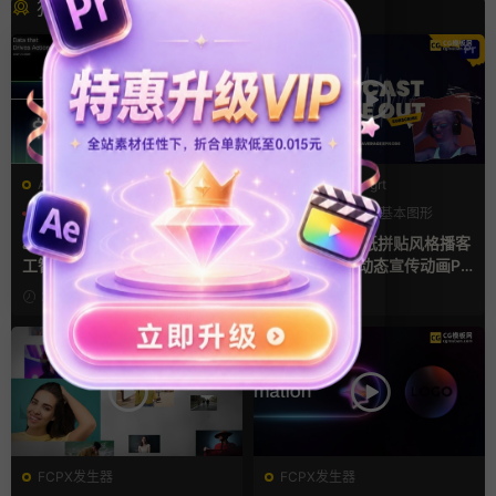
猜你喜欢
AE模板
PR基本图形mogrt
AI
产品介绍
产品宣传
LOGO动画
PR基本图形
复古风
ae片头模板 36秒科技感AI人
pr模板 做旧撕纸拼贴风格播客
工智能SaaS产品图文数据展示
节目开场介绍动态宣传动画PR
宣传视频AE模板
模版
2天前
4天前
FCPX发生器
FCPX发生器