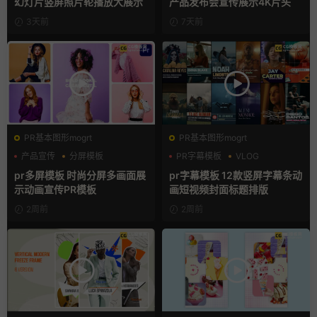
幻灯片竖屏照片轮播放大展示
产品发布会宣传展示4K片头
3天前
7天前
PR基本图形mogrt
PR基本图形mogrt
产品宣传
分屏模板
PR字幕模板
VLOG
品牌宣传
人物介绍
pr多屏模板 时尚分屏多画面展
pr字幕模板 12款竖屏字幕条动
示动画宣传PR模板
画短视频封面标题排版
2周前
2周前