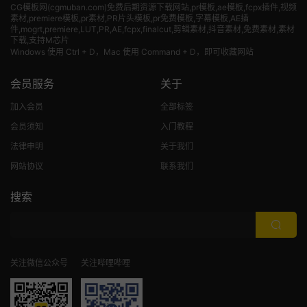
CG模板网(cgmuban.com)免费后期资源下载网站,pr模板,ae模板,fcpx插件,视频
素材
,premiere模板,pr素材,PR片头模板,pr免费模板,字幕模板,AE插
件,mogrt,premiere,LUT,PR,AE,fcpx,finalcut,剪辑素材,抖音素材,免费素材,素材
下载,支持M芯片
Windows 使用 Ctrl + D，Mac 使用 Command + D，即可收藏网站
会员服务
关于
加入会员
全部标签
会员须知
入门教程
法律申明
关于我们
网站协议
联系我们
搜索
关注微信公众号
关注哔哩哔哩