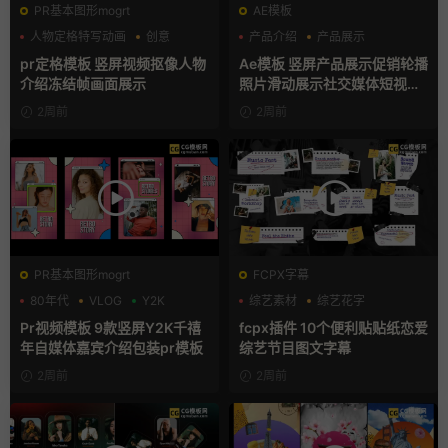
PR基本图形mogrt
AE模板
人物定格特写动画
创意
产品介绍
产品展示
动态海报
卡通模板
pr定格模板 竖屏视频抠像人物
Ae模板 竖屏产品展示促销轮播
介绍冻结帧画面展示
照片滑动展示社交媒体短视频
片头
2周前
2周前
PR基本图形mogrt
FCPX字幕
80年代
VLOG
Y2K
综艺素材
综艺花字
自媒体模板
Pr视频模板 9款竖屏Y2K千禧
fcpx插件 10个便利贴贴纸恋爱
年自媒体嘉宾介绍包装pr模板
综艺节目图文字幕
2周前
2周前