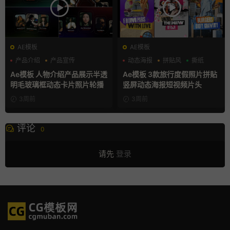
AE模板
AE模板
产品介绍
产品宣传
动态海报
拼贴风
撕纸
产品展示
Ae模板 人物介绍产品展示半透
Ae模板 3款旅行度假照片拼贴
明毛玻璃框动态卡片照片轮播
竖屏动态海报短视频片头
3周前
3周前
评论
0
请先
登录