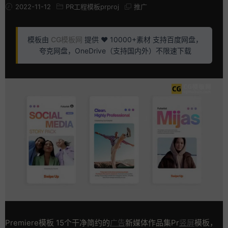
2022-11-12
PR工程模板prproj
推广
模板由
CG模板网
提供 ❤️ 10000+素材 支持百度网盘，
夸克网盘，OneDrive（支持国内外）不限速下载
Premiere模板 15个干净简约的
广告
新媒体作品集Pr
竖屏
模板，