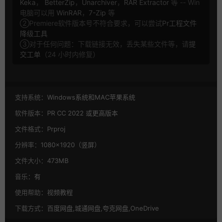
Keka
，
BetterZip
，
Unarchiver
，
RAR Extractor
等 -- Win
电脑可以用
WinRAR
，
7-Zip
等
②Premiere软件版本号不符合要求，可以尝试
Pr工程文件
降级工具
③对于任何问题：下载链接无效，丢失某些文件等，请
提
交工单
（24 小时内修复）
支持系统：
Windows系统和MAC苹果系统
软件版本：
PR CC 2022 或更高版本
文件格式：
Prproj
分辨率：
1080×1920（竖屏）
文件大小：
473MB
音乐：
有
使用帮助：
视频教程
下载方式：
百度网盘,城通网盘,夸克网盘,OneDrive