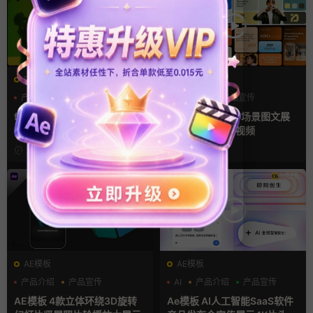
FCPX发生器
AE模板
产品宣传
企业宣传模板
产品介绍
产品宣传
分屏模板
产品展示
fcpx插件 34秒14张照片多屏
AE模板 横竖屏多场景图文展
模特产品广告宣传视频相册
示排版产品宣传视频
2天前
3天前
AE模板
AE模板
产品介绍
产品宣传
AI
产品介绍
产品宣传
产品展示
AE模板 4款立体环绕3D旋转
Ae模板 AI人工智能SaaS软件