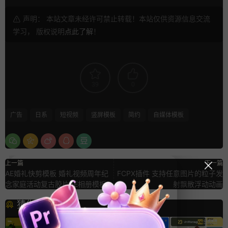
声明： 本站文章未经许可禁止转载！本站仅供资源信息交流
学习， 版权说明
点此了解
！
39
0
广告
日系
短视频
竖屏模板
简约
自媒体模板
上一篇
下一篇
AE婚礼快剪模板 婚礼视频周年纪
FCPX插件 支持任意图片的粒子发
念家庭活动复古胶片AE相册模板
射飘散浮动动画
猜你喜欢