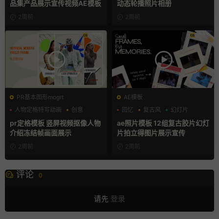
品集产品展示宣传视频AE模板
动态轮播照片相册
2周前
2周前
PR基本图形mogrt
AE模板
人物定格特写动画
创意
回忆
复古风
幻灯片
动态海报
pr定格模板 竖屏视频抠像人物
ae照片模板 12组复古胶片幻灯
介绍冻结帧画面展示
片拍立得图片展示宣传
2周前
2周前
评论
0
请先
登录