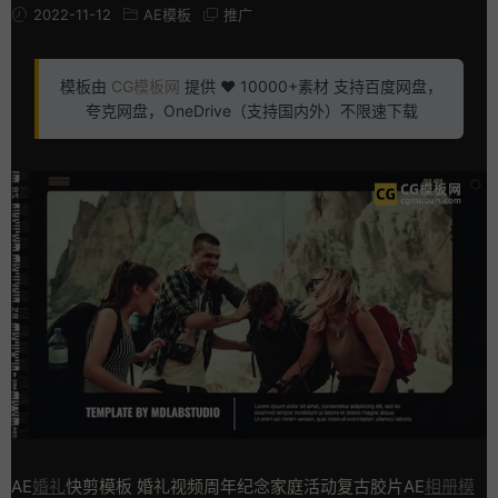
2022-11-12
AE模板
推广
模板由
CG模板网
提供 ❤️ 10000+素材 支持百度网盘，
夸克网盘，OneDrive（支持国内外）不限速下载
AE
婚礼
快剪模板 婚礼视频周年纪念家庭活动复古胶片AE
相册模