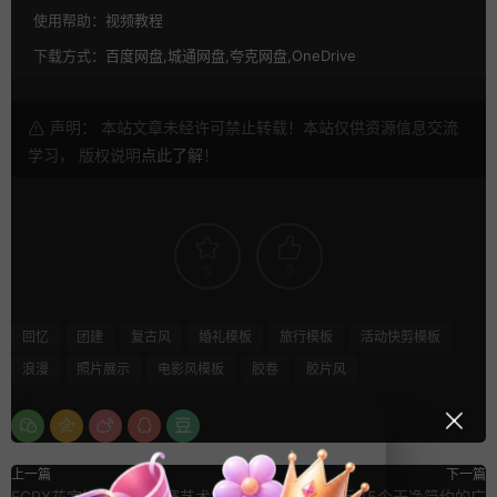
使用帮助：
视频教程
下载方式：
百度网盘,城通网盘,夸克网盘,OneDrive
声明： 本站文章未经许可禁止转载！本站仅供资源信息交流
学习， 版权说明
点此了解
！
5
0
回忆
团建
复古风
婚礼模板
旅行模板
活动快剪模板
浪漫
照片展示
电影风模板
胶卷
胶片风
上一篇
下一篇
FCPX花字插件 综艺比赛艺术字体
Premiere模板 15个干净简约的广