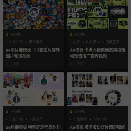
AE模板
AE模板
人物介绍
商务模板
创意
动态海报
品牌宣传
幻灯片
ae照片墙模板 130张图片旋转
Ae模板 卡点大标题动态海报活
照片轮播视频
动预告推广宣传视频
1周前
1周前
AE模板
AE模板
产品介绍
产品宣传
产品展示
人物介绍
产品展示
团队介绍
ae轮播模板 横竖屏现代简约作
Ae模板 横竖版幻灯片圆形弧线