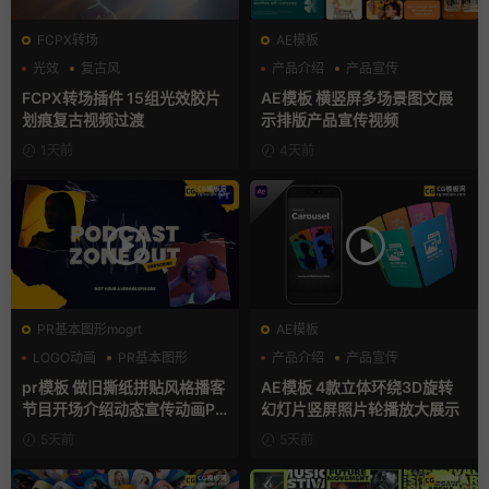
FCPX转场
AE模板
光效
复古风
产品介绍
产品宣传
支持Intel+M芯片
产品展示
FCPX转场插件 15组光效胶片
AE模板 横竖屏多场景图文展
划痕复古视频过渡
示排版产品宣传视频
1天前
4天前
PR基本图形mogrt
AE模板
LOGO动画
PR基本图形
产品介绍
产品宣传
复古风
产品展示
pr模板 做旧撕纸拼贴风格播客
AE模板 4款立体环绕3D旋转
节目开场介绍动态宣传动画PR
幻灯片竖屏照片轮播放大展示
模版
5天前
5天前