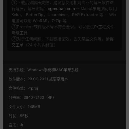
①下载后如解压失败，建议您使用相对专业的解压软件进
行解压，解压密码：
cgmuban.com
-- Mac苹果电脑可以用
Keka
，
BetterZip
，
Unarchiver
，
RAR Extractor
等 -- Win
电脑可以用
WinRAR
，
7-Zip
等
②Premiere软件版本号不符合要求，可以尝试
Pr工程文件
降级工具
③对于任何问题：下载链接无效，丢失某些文件等，请
提
交工单
（24 小时内修复）
支持系统：
Windows系统和MAC苹果系统
软件版本：
PR CC 2021 或更高版本
文件格式：
Prproj
分辨率：
3840×2160（4K）
文件大小：
248MB
时长：
55秒
音乐：
有