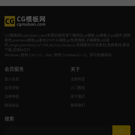
CG模板网(cgmuban.com)免费后期资源下载网站,pr模板,ae模板,fcpx插件,视频
素材
,premiere模板,pr素材,PR片头模板,pr免费模板,字幕模板,AE插
件,mogrt,premiere,LUT,PR,AE,fcpx,finalcut,剪辑素材,抖音素材,免费素材,素材
下载,支持M芯片
Windows 使用 Ctrl + D，Mac 使用 Command + D，即可收藏网站
会员服务
关于
加入会员
全部标签
会员须知
入门教程
法律申明
关于我们
网站协议
联系我们
搜索