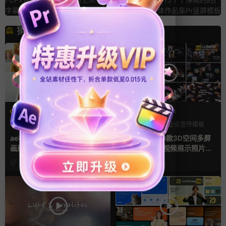
字幕条标题动画fcpx插件
告新媒体作品集Pr竖屏模板
猜你喜欢
AE模板
PR基本图形mogrt
LOGO动画
三维
幻灯片
PR基本图形
企业宣传模板
幻灯片
ae相册模板 多场景照片墙堆叠
Pr视频模板 10款3D空间多屏
画廊幻灯片宣传视频
切换开场相册视频展示照片墙
pr模板
2小时前
1天前