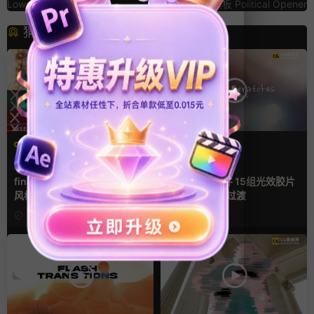
Lower Thirds II
频模板 Political Opener
猜你喜欢
FCPX转场
FCPX转场
噪点
复古风
快剪模板
光效
复古风
支持Intel+M芯片
finalcutpro插件 9组胶片电影
FCPX转场插件 15组光效胶片
风格快剪转场FCPX插件
划痕复古视频过渡
2小时前
3天前