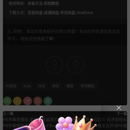
使用帮助：
安装方法,视频教程
下载方式：
百度网盘,城通网盘,夸克网盘,OneDrive
声明： 本站文章未经许可禁止转载！本站仅供资源信息交流
学习， 版权说明
点此了解
！
13
0
Pr预设
RGB
冲击
特效
缩放
转场模板
上一篇
下一篇
PR字幕条模板 笔刷人名画笔手绘
PR模板：商务幻灯片 经济财经科
PR字幕模板下载 Colorful Brush
技媒体报道新闻人物发言开场PR视