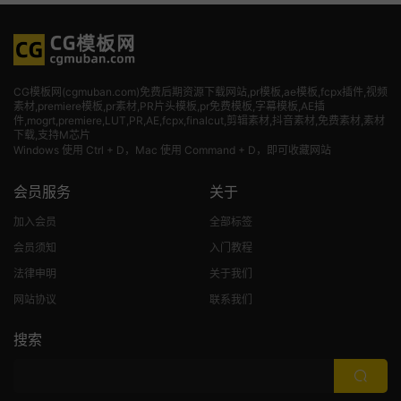
CG模板网(cgmuban.com)免费后期资源下载网站,pr模板,ae模板,fcpx插件,视频
素材
,premiere模板,pr素材,PR片头模板,pr免费模板,字幕模板,AE插
件,mogrt,premiere,LUT,PR,AE,fcpx,finalcut,剪辑素材,抖音素材,免费素材,素材
下载,支持M芯片
Windows 使用 Ctrl + D，Mac 使用 Command + D，即可收藏网站
会员服务
关于
加入会员
全部标签
会员须知
入门教程
法律申明
关于我们
网站协议
联系我们
搜索