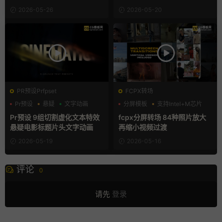
2026-05-26
2026-05-20
PR预设Prfpset
FCPX转场
Pr预设
悬疑
文字动画
分屏模板
支持Intel+M芯片
照片墙
Pr预设 9组切割虚化文本特效
fcpx分屏转场 84种照片放大
悬疑电影标题片头文字动画
再缩小视频过渡
2026-05-19
2026-05-16
评论
0
请先
登录