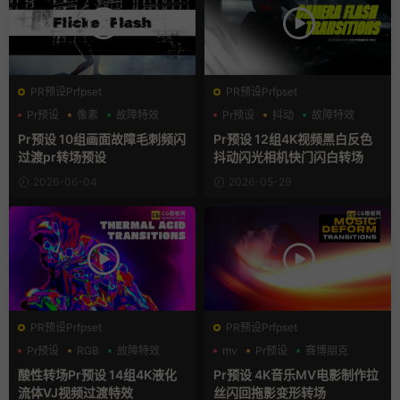
PR预设Prfpset
PR预设Prfpset
Pr预设
像素
故障特效
Pr预设
抖动
故障特效
Pr预设 10组画面故障毛刺频闪
Pr预设 12组4K视频黑白反色
过渡pr转场预设
抖动闪光相机快门闪白转场
2026-06-04
2026-05-29
PR预设Prfpset
PR预设Prfpset
Pr预设
RGB
故障特效
mv
Pr预设
赛博朋克
酸性转场Pr预设 14组4K液化
Pr预设 4K音乐MV电影制作拉
流体VJ视频过渡特效
丝闪回拖影变形转场