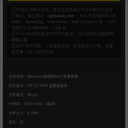
①下载后如解压失败，建议您使用相对专业的解压软件进
行解压，解压密码：
cgmuban.com
-- Mac苹果电脑可以用
Keka
，
BetterZip
，
Unarchiver
，
RAR Extractor
等 -- Win
电脑可以用
WinRAR
，
7-Zip
等
②Premiere软件版本号不符合要求，可以尝试
Pr工程文件
降级工具
③对于任何问题：下载链接无效，丢失某些文件等，请
提
交工单
（24 小时内修复）
支持系统：
Windows系统和MAC苹果系统
软件版本：
PR CC 2018 或更高版本
文件格式：
Mogrt
分辨率：
1920×1080（高清）
文件大小：
4.7MB
音乐：
无