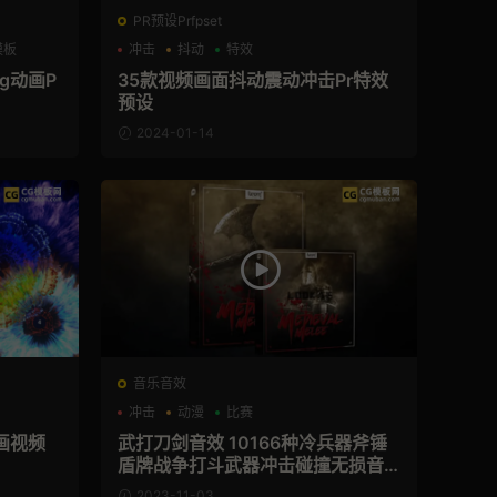
PR预设Prfpset
o模板
冲击
抖动
特效
g动画P
35款视频画面抖动震动冲击Pr特效
预设
2024-01-14
音乐音效
冲击
动漫
比赛
画视频
武打刀剑音效 10166种冷兵器斧锤
盾牌战争打斗武器冲击碰撞无损音
效
2023-11-03