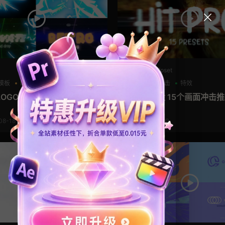
PR预设Prfpset
o模板
LOGO动画
冲击
Pr预设
冲击
特效
OGO片头动画ae模板
pr特效预设 15个画面冲击
缩放效果
08-18
2024-08-10