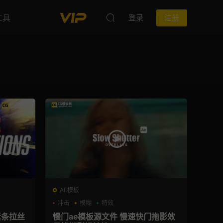
工具
登录
注册
AE模板
冲击
模糊
特效
素条拉丝
慢门ae模板源文件 慢速快门拖影效