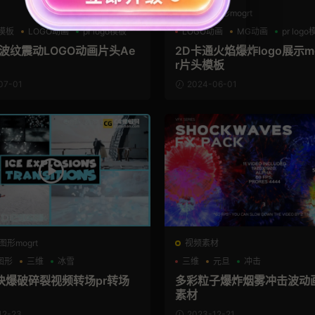
PR基本图形mogrt
o模板
LOGO动画
pr logo模板
LOGO动画
MG动画
pr log
波纹震动LOGO动画片头Ae
2D卡通火焰爆炸logo展示m
r片头模板
07-01
2024-06-01
图形mogrt
视频素材
图形
三维
冰雪
三维
元旦
冲击
块爆破碎裂视频转场pr转场
多彩粒子爆炸烟雾冲击波动
素材
12-23
2023-12-21