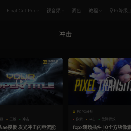
Final Cut Pro
视音频
调色
教程
Pr降级
冲击
FCPX转场
动画
三维
冲击
像素
冲击
故障特效
 发光冲击闪电流能
fcpx转场插件 10个方块像