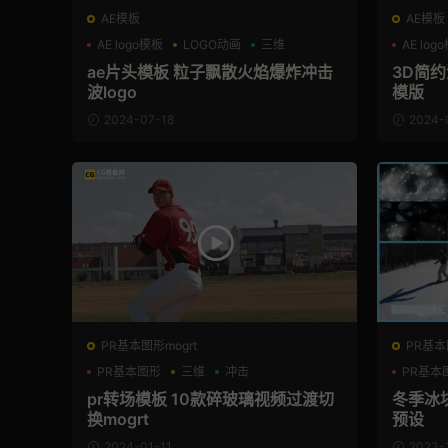
AE模板
AE模板
AE logo模板
LOGO动画
三维
AE log
ae片头模板 粒子飘散火焰爆炸冲击
3D简约
波logo
模版
2024-07-18
2024-
PR基本图形mogrt
PR基本
PR基本图形
三维
冲击
PR基本
pr转场模板 10款碎玻璃视频过渡切
冬季冰
换mogrt
预设
2024-01-11
2023-