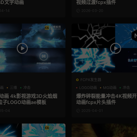
3D文字动画
视频过渡fcpx插件
04-14
2026-03-20
FCPX发生器
动画
三维
冲击
LOGO动画
MG动画
冲击
动画 4k影视游戏3D火焰烟
爆炸碎裂能量冲击4K视频开场
子LOGO动画ae模板
动画fcpx片头插件
05-04
2025-04-01