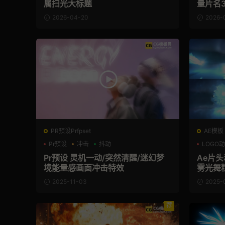
属扫光大标题
量片名
2026-04-20
2026-
PR预设Prfpset
AE模板
Pr预设
冲击
抖动
LOGO
Pr预设 灵机一动/突然清醒/迷幻梦
Ae片头
境能量感画面冲击特效
雾光舞粒
2025-11-03
2025-
荐