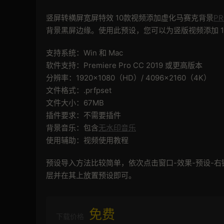
竖屏转横屏宽屏特效 10款视频添加虚化马赛克背景
P
背景黑屏边缘。使用此预设，您可以为竖版视频添加 1
支持系统：Win 和 Mac
软件支持：Premiere Pro CC 2019 或更高版本
分辨率：1920×1080（HD）/ 4096×2160（4K）
文件格式：.prfpset
文件大小：67MB
插件要求：不需要插件
背景音乐：包含
无水印音乐
使用辅助：视频使用教程
预设导入方法比较简单，依次点击窗口-效果-预设-
层并在其上放置预设即可。
免费
下载价格