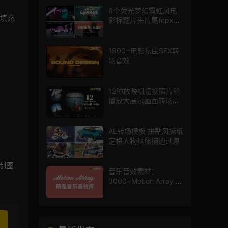
6个荧光梦幻霓虹风电
来填充
影标题片头片尾fcpx插
件
1900+电影氛围SFX转
场音效
12种放映机切换照片轮
播放大展示画面转场动
画AE模板
AE转场模板 拼贴风撕纸
定格人物抠像描边过渡
制图
音乐音效素材：
3000+Motion Array 影
片配乐音效素材库