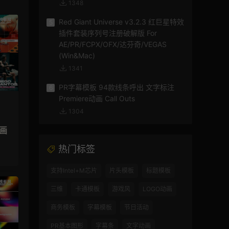
1348
Red Giant Universe v3.2.3 红巨星特效
5
插件套装序列号注册破解版 For
AE/PR/FCPX/OFX/达芬奇/VEGAS
(Win&Mac)
1341
PR字幕模板 94款线条呼出 文字标注
6
Premiere动画 Call Outs
1304
动画
热门标签
支持Intel+M芯片
片头模板
标题模板
三维
卡通模板
游戏风
LOGO动画
商务模板
字幕模板
节日活动
PR基本图形
字幕条
文字动画