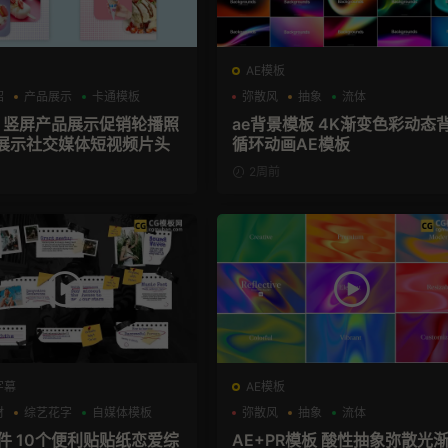
AE模板
绍
产品展示
卡通模板
弥散风
抽象
流体
板 竖屏产品展示促销轮播照
ae背景模板 4K渐变色彩动态
展示社交媒体短视频片头
循环动画AE模板
2周前
字幕
AE模板
材
综艺花字
自媒体模板
弥散风
抽象
流体
插件 10个便利贴贴纸恋爱综
AE+PR模板 酸性抽象弥散光