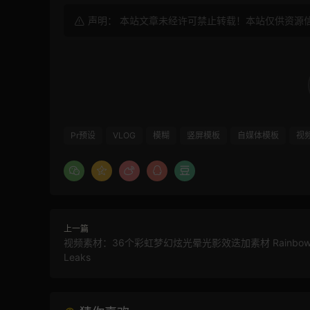
声明： 本站文章未经许可禁止转载！本站仅供资源
Pr预设
VLOG
模糊
竖屏模板
自媒体模板
视
上一篇
视频素材：36个彩虹梦幻炫光晕光影效迭加素材 Rainbow L
Leaks