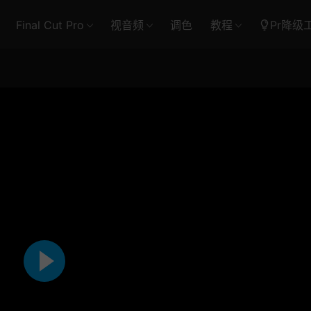
Final Cut Pro
视音频
调色
教程
Pr降级