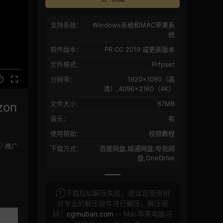
支持系统：
Windows系统和MAC苹果系
统
软件版本：
PR CC 2019 或更高版本
文件格式：
Prfpset
分辨率：
1920×1080（高
清）,4096×2160（4K）
文件大小：
67MB
on
音乐：
有
使用帮助：
视频教程
推广
下载方式：
百度网盘,城通网盘,夸克网
盘,OneDrive
①下载后如解压失败，建议您使用相
对专业的解压软件进行解压，解压密
码：
cgmuban.com
-- Mac苹果电脑可