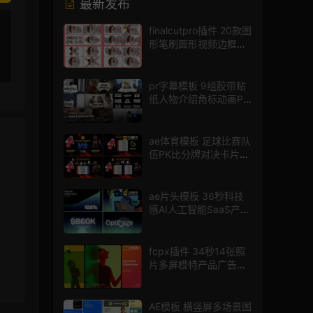
最新发布
finalcutpro插件 20款图
形笔刷圆形视频边框遮
罩fcpx片头插件
pr字幕模板 9组胶带贴
纸人物介绍角标动画PR
模版
ae体育模板 足球比赛队
伍PK比分牌对决卡片球
员介绍宣传视频AE模板
ae片头模板 36秒科技
感AI人工智能SaaS产品
图文数据展示宣传视频
AE模板
fcpx插件 34秒14张照
片多屏模特产品广告宣
传视频相册
AE模板 横竖屏多场景图