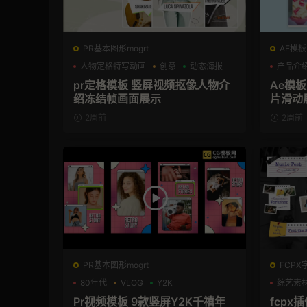
PR基本图形mogrt
AE模板
人物定格特写动画
创意
动态海报
产品介
pr定格模板 竖屏视频抠像人物介
Ae模
绍冻结帧画面展示
片滑动
2周前
2周前
PR基本图形mogrt
FCPX
80年代
VLOG
Y2K
综艺素
Pr视频模板 9款竖屏Y2K千禧年
fcpx