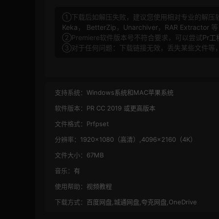
①下载后如解压失败，建议您使用相对专业的解压
Keka
，
BetterZip
，
Unarchiver
，
RAR Extractor
等
②Premiere软件版本号不符合要求，可以尝试
Pr
③对于任何问题：下载链接无效，丢失某些文件等
支持系统：
Windows系统和MAC苹果系统
软件版本：
PR CC 2019 或更高版本
文件格式：
Prfpset
分辨率：
1920×1080（高清）,4096×2160（4K）
文件大小：
67MB
音乐：
有
使用帮助：
视频教程
下载方式：
百度网盘,城通网盘,夸克网盘,OneDrive