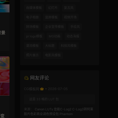
自媒体模板
幻灯片
复古风
电子相册
竖屏模板
视频开场
转场模板
企业宣传模板
手绘风
背景
pr logo模板
MG动画
动态海报
潮流模板
大标题
科技风模板
照片展示
电影风模板
网友评论
CG模板网
• 2026-07-05
这是 33 格的 LUT 包
来源：
Canon LUTs 佳能C-Log2 C-Log3转阿莱
胶片色彩商业调色预设包 Phantom
渐变