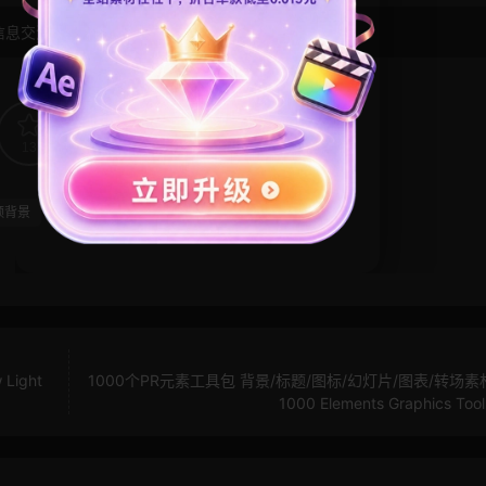
信息交流学习， 版权说明
点此了解
！
13
0
频背景
马赛克
ight
1000个PR元素工具包 背景/标题/图标/幻灯片/图表/转场
1000 Elements Graphics Too