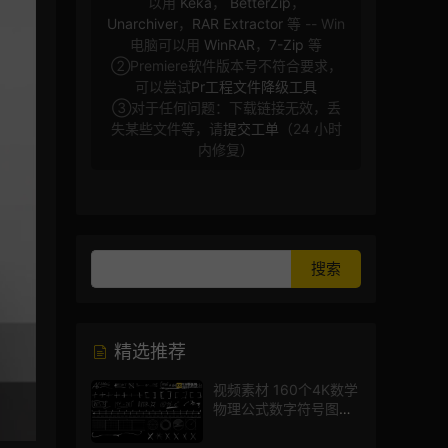
以用
Keka
，
BetterZip
，
Unarchiver
，
RAR Extractor
等 -- Win
电脑可以用
WinRAR
，
7-Zip
等
②Premiere软件版本号不符合要求，
可以尝试
Pr工程文件降级工具
③对于任何问题：下载链接无效，丢
失某些文件等，请
提交工单
（24 小时
内修复）
精选推荐
视频素材 160个4K数学
物理公式数字符号图标
mg图形动画