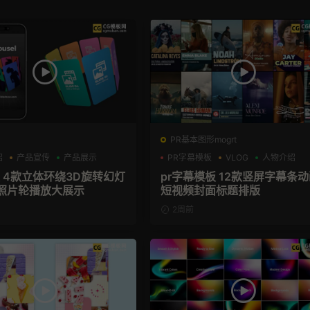
PR基本图形mogrt
绍
产品宣传
产品展示
PR字幕模板
VLOG
人物介绍
板 4款立体环绕3D旋转幻灯
pr字幕模板 12款竖屏字幕条
照片轮播放大展示
短视频封面标题排版
2周前