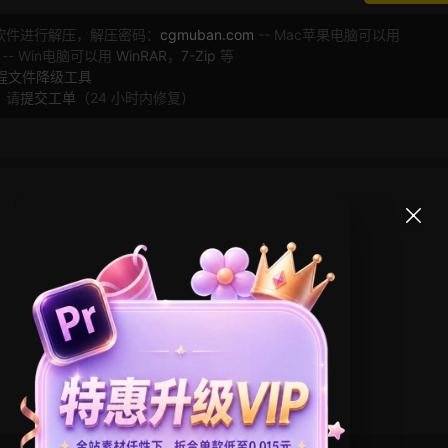
软件进行解压，解压密码：
cgmuban.com
-- Mac苹果电脑可以用
 -- Win电脑可以用
WinRAR
，
7-Zip
等
工程文件降级工具
，请
提交工单
（24 小时内修复）