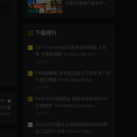
文展示排版产品宣传视
频
下载排行
20个Premiere现代商务简约标题 人名
1
条 字幕条模板 Trendy Call-Out
1691
PR相册模板 周年纪念情人节朋友家人照
2
片展示模板 Photo Slideshow
1630
PR年份时间轴模板 电影风格老照片PR
3
下一篇
开场模板 The History Opener
素材合集
1557
l Pack
900文字标题片头视频调色转场特效预
4
设工具包Pr合集 Effects Pack