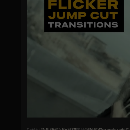
Pr预设
街舞酷炫闪烁跳切
转场
视频过渡premier