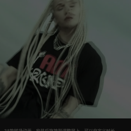
e预设，38款转场动画。安装后拖拽到调整层上，可以自定义时长。