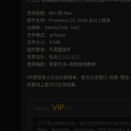
支持系统：Win 和 Mac
软件支持：Premiere CC 2020 及以上版本
分辨率：3840x2160（4K）
文件格式：.prfpset
文件大小：31MB
插件要求：不需要插件
背景音乐：包含
无水印音乐
使用辅助：安装方法+视频使用教程
PR预设导入方法比较简单，依次点击窗口-效果-预
到素材上就可以实现效果。
VIP
下载价格
专享
①下载后如解压失败，建议您使用相对专业的解压
Keka
，
BetterZip
，
Unarchiver
，
RAR Extractor
等