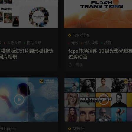
FCPX转场
示
人物介绍
团队介绍
光效
婚礼模板
棱镜
板 横竖版幻灯片圆形弧线动
fcpx转场插件 30组光影光斑
照片相册
过渡动画
3周前
板prproj
AE模板