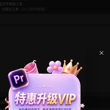
工程文件降级工具
，请
提交工单
（24 小时内修复）
信息交流学习， 版权说明
点此了解
！