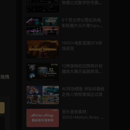
物理公式数字符号图标
mg图形动画
6个荧光梦幻霓虹风电
影标题片头片尾fcpx插
件
1900+电影氛围SFX转
场音效
12种放映机切换照片轮
播放大展示画面转场动
接拖拽
画AE模板
AE转场模板 拼贴风撕纸
定格人物抠像描边过渡
音乐音效素材：
3000+Motion Array 影
片配乐音效素材库