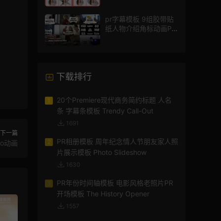
pr字幕模板 9组胶带贴
纸人物介绍角标动画PR
模版
下载排行
20个Premiere现代商务简约标题 人名
1
条 字幕条模板 Trendy Call-Out
1691
下一篇
PR相册模板 周年纪念情人节朋友家人照
2
go动画
片展示模板 Photo Slideshow
1630
PR年份时间轴模板 电影风格老照片PR
3
开场模板 The History Opener
1557