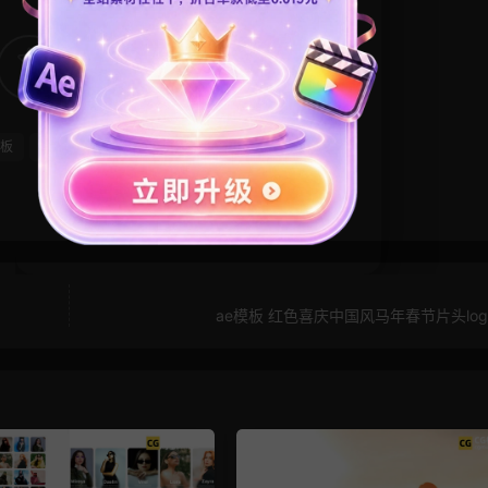
1
0
板
特效
转场模板
闪回
闪烁
频闪
ae模板 红色喜庆中国风马年春节片头lo