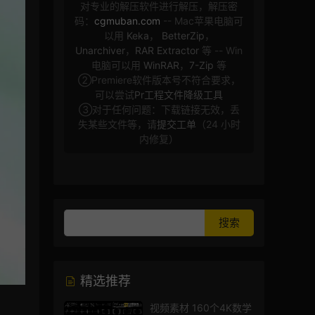
对专业的解压软件进行解压，解压密
码：
cgmuban.com
-- Mac苹果电脑可
以用
Keka
，
BetterZip
，
Unarchiver
，
RAR Extractor
等 -- Win
电脑可以用
WinRAR
，
7-Zip
等
②Premiere软件版本号不符合要求，
可以尝试
Pr工程文件降级工具
③对于任何问题：下载链接无效，丢
失某些文件等，请
提交工单
（24 小时
内修复）
精选推荐
视频素材 160个4K数学