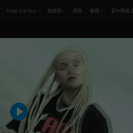
Final Cut Pro
视音频
调色
教程
Pr降级