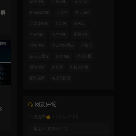
商务模板
字幕模板
节日活动
多屏
PR基本图形
字幕条
文字动画
自媒体模板
幻灯片
复古风
电子相册
竖屏模板
视频开场
转场模板
企业宣传模板
手绘风
pr logo模板
MG动画
动态海报
潮流模板
大标题
科技风模板
照片展示
电影风模板
网友评论
S
CG模板网
• 2026-07-05
这是 33 格的 LUT 包