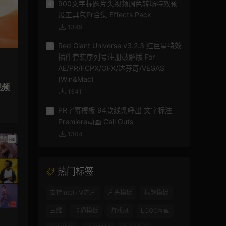
900文字标题片头视频调色转场特效预
4
设工具包Pr合集 Effects Pack
1349
Red Giant Universe v3.2.3 红巨星特效
5
插件套装序列号注册破解版 For
AE/PR/FCPX/OFX/达芬奇/VEGAS
(Win&Mac)
视频
1341
PR字幕模板 94款线条呼出 文字标注
6
Premiere动画 Call Outs
1304
热门标签
支持Intel+M芯片
片头模板
标题模板
三维
卡通模板
游戏风
LOGO动画