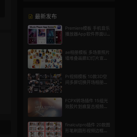
最新发布
Premiere模板 手机音乐
播放器App软件界面UI
进度条动画视频样机pr
模版
ae相册模板 多场景照片
墙堆叠画廊幻灯片宣传
视频
Pr视频模板 10款3D空
间多屏切换开场相册视
频展示照片墙pr模板
FCPX转场插件 15组光
效胶片划痕复古视频过
渡
finalcutpro插件 20款图
形笔刷圆形视频边框遮
罩fcpx片头插件