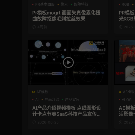
PR基本图形
像素
故障特效
RGB
Pr模板mogrt 画面失真像素化扭
PR模
曲故障抠像毛刺拉丝效果
光RG
4周前
2026-
AE模板
AE模板
AI
产品介绍
产品宣传
VLOG
AI产品介绍视频模板 点线图形设
AE模
计卡点节奏SaaS科技产品宣传片
活影像
AE模板
传片
2026-06-25
2026-