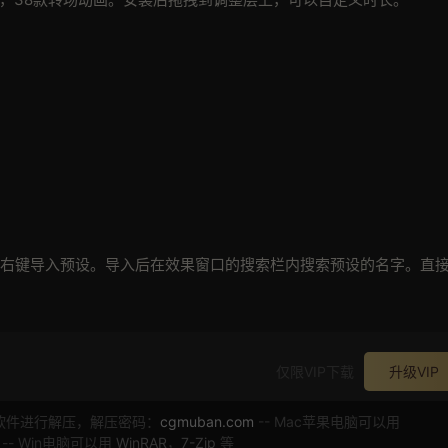
设-右键导入预设。导入后在效果窗口的搜索栏内搜索预设的名字。直
仅限VIP下载
升级VIP
软件进行解压，解压密码：
cgmuban.com
-- Mac苹果电脑可以用
 -- Win电脑可以用
WinRAR
，
7-Zip
等