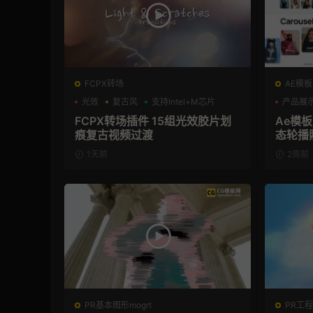
FCPX转场
AE模板
光效
复古风
支持Intel+M芯片
产品展
FCPX转场插件 15组光效胶片划
Ae模
痕复古视频过渡
态轮播
1天前
2周前
PR基本图形mogrt
PR工程模