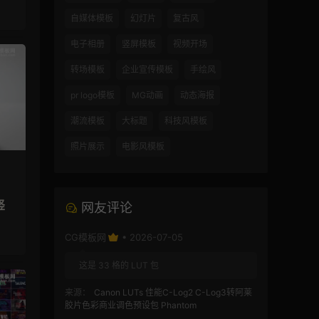
自媒体模板
幻灯片
复古风
电子相册
竖屏模板
视频开场
转场模板
企业宣传模板
手绘风
pr logo模板
MG动画
动态海报
潮流模板
大标题
科技风模板
照片展示
电影风模板
竖
网友评论
CG模板网
• 2026-07-05
这是 33 格的 LUT 包
来源：
Canon LUTs 佳能C-Log2 C-Log3转阿莱
胶片色彩商业调色预设包 Phantom