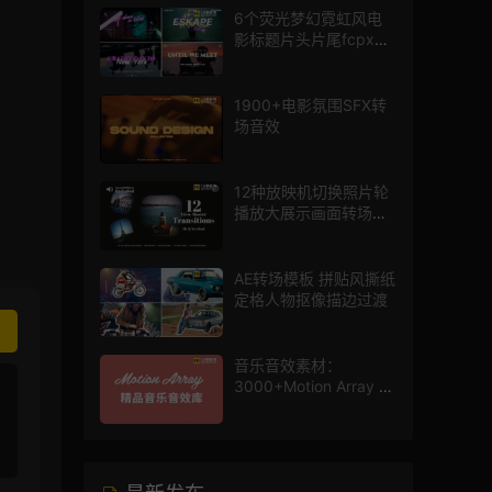
6个荧光梦幻霓虹风电
影标题片头片尾fcpx插
件
1900+电影氛围SFX转
场音效
12种放映机切换照片轮
播放大展示画面转场动
画AE模板
AE转场模板 拼贴风撕纸
定格人物抠像描边过渡
音乐音效素材：
3000+Motion Array 影
片配乐音效素材库