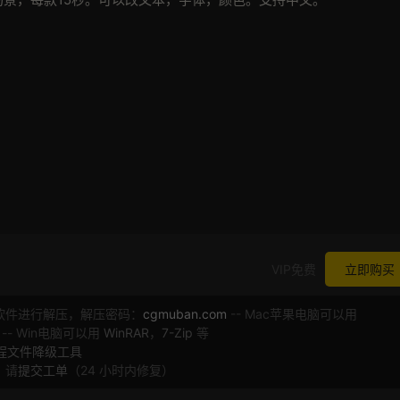
VIP免费
立即购买
软件进行解压，解压密码：
cgmuban.com
-- Mac苹果电脑可以用
 -- Win电脑可以用
WinRAR
，
7-Zip
等
工程文件降级工具
，请
提交工单
（24 小时内修复）