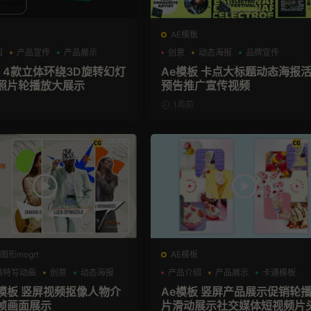
AE模板
绍
产品宣传
产品展示
创意
动态海报
品牌宣传
板 4款立体环绕3D旋转幻灯
Ae模板 卡点大标题动态海报
照片轮播放大展示
预告推广宣传视频
1周前
图形mogrt
AE模板
格特写动画
创意
动态海报
产品介绍
产品展示
卡通模板
格模板 竖屏视频抠像人物介
Ae模板 竖屏产品展示促销轮
帧画面展示
片滑动展示社交媒体短视频片