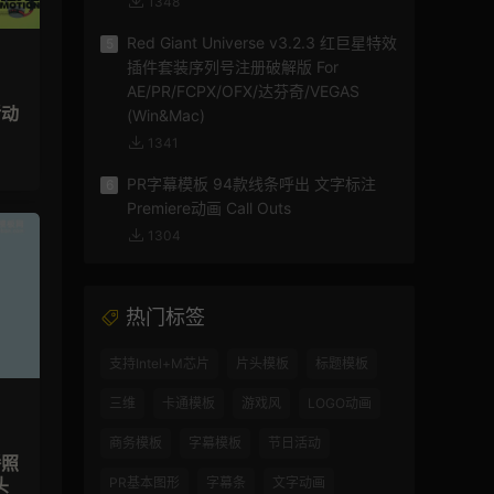
1348
Red Giant Universe v3.2.3 红巨星特效
5
插件套装序列号注册破解版 For
AE/PR/FCPX/OFX/达芬奇/VEGAS
活动
(Win&Mac)
1341
PR字幕模板 94款线条呼出 文字标注
6
Premiere动画 Call Outs
1304
热门标签
支持Intel+M芯片
片头模板
标题模板
三维
卡通模板
游戏风
LOGO动画
商务模板
字幕模板
节日活动
播照
头
PR基本图形
字幕条
文字动画