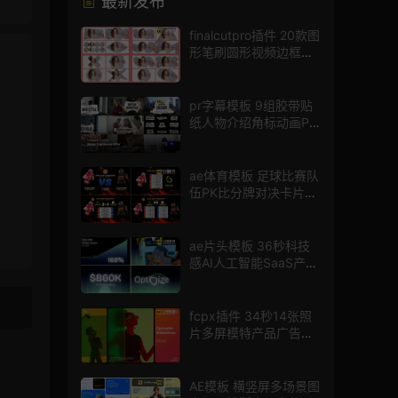
最新发布
finalcutpro插件 20款图
形笔刷圆形视频边框遮
罩fcpx片头插件
pr字幕模板 9组胶带贴
纸人物介绍角标动画PR
模版
ae体育模板 足球比赛队
伍PK比分牌对决卡片球
员介绍宣传视频AE模板
ae片头模板 36秒科技
感AI人工智能SaaS产品
图文数据展示宣传视频
AE模板
fcpx插件 34秒14张照
片多屏模特产品广告宣
传视频相册
AE模板 横竖屏多场景图