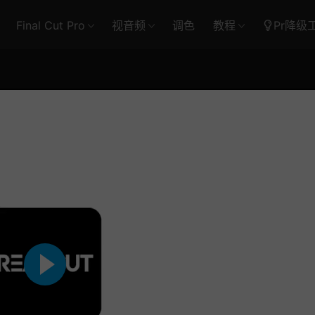
Final Cut Pro
视音频
调色
教程
Pr降级