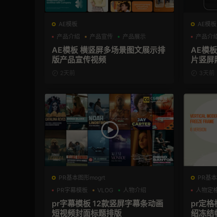
AE模板
AE模板
产品介绍
产品宣传
产品展示
产品介
AE模板 横竖屏多场景图文展示排
AE模
版产品宣传视频
片竖屏
2天前
3天前
PR基本图形mogrt
PR基本
PR字幕模板
VLOG
人物介绍
人物定
pr字幕模板 12款竖屏字幕条动画
pr定
短视频封面标题排版
绍冻结