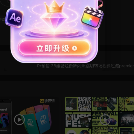
0
0
竖屏模板
节日活动
Pr预设 38组酷炫街舞闪烁跳切转场视频过渡premie