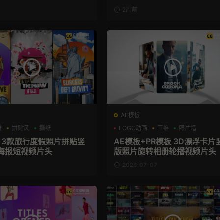
2周前
AE模板
报
拼贴风
撕纸
LOGO动画
三维
照片墙
板 3款旅行度假照片拼贴竖
AE模板+PR模板 3D漂浮卡片
海报短视频片头
版照片旋转相册轮播视频片头
2026-07-07