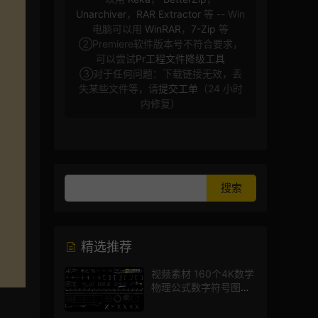
Unarchiver
，
RAR Extractor
等 -- Win
电脑可以用
WinRAR
，
7-Zip
等
②Premiere软件版本号不符合要求，
可以尝试
Pr工程文件降级工具
③对于任何问题：下载链接无效，丢
失某些文件等，请
提交工单
（24 小时
内修复）
精选推荐
视频素材 160个4K数学
物理公式数字符号图标
mg图形动画