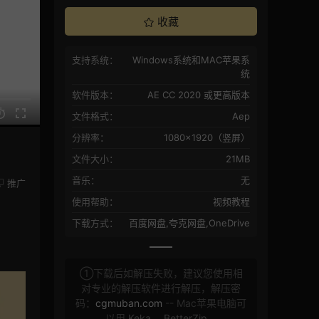
收藏
支持系统：
Windows系统和MAC苹果系
统
软件版本：
AE CC 2020 或更高版本
文件格式：
Aep
分辨率：
1080×1920（竖屏）
文件大小：
21MB
音乐：
无
推广
使用帮助：
视频教程
下载方式：
百度网盘,夸克网盘,OneDrive
①下载后如解压失败，建议您使用相
对专业的解压软件进行解压，解压密
码：
cgmuban.com
-- Mac苹果电脑可
以用
Keka
，
BetterZip
，