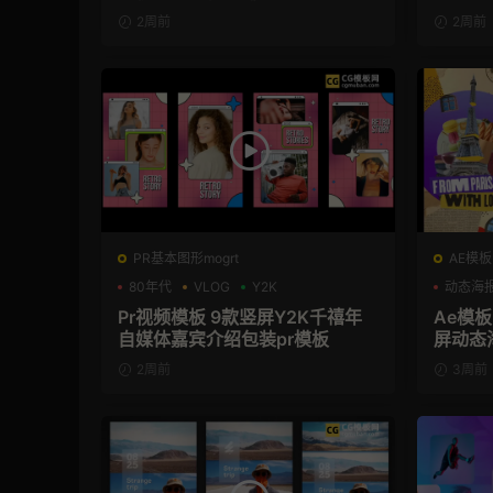
2周前
2周前
PR基本图形mogrt
AE模板
80年代
VLOG
Y2K
动态海
Pr视频模板 9款竖屏Y2K千禧年
Ae模
自媒体嘉宾介绍包装pr模板
屏动态
2周前
3周前