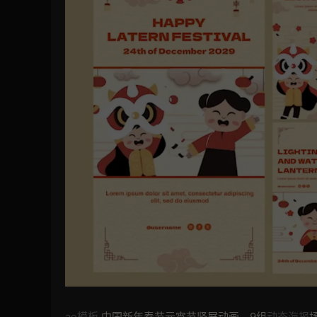
ae模板
中国新年春节元宵节竖屏动画。9组
动态海报