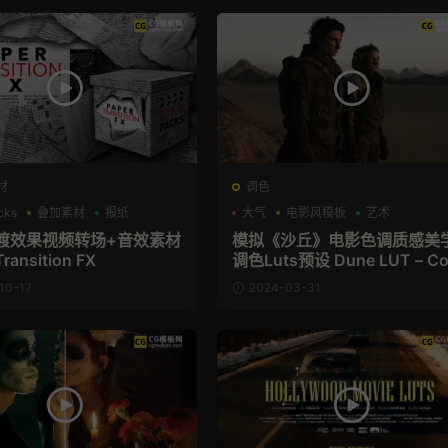
材
调色
cks
叠加素材
报纸
大气
电影风模板
艺术
渡效果视频转场+音效素材
模拟《沙丘》电影色调质感美
Transition FX
调色Luts预设 Dune LUT – Co
rist Foundry
10-17
2024-03-31