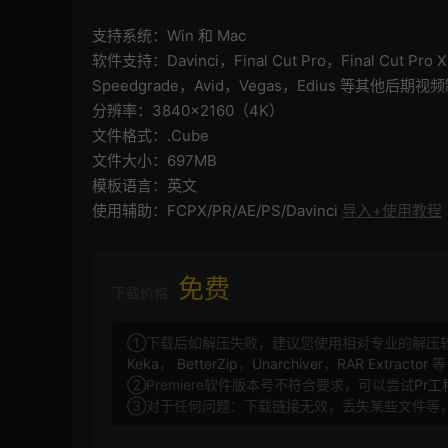
支持系统：Win 和 Mac
软件支持：Davinci，Final Cut Pro，Final Cut Pro 
Speedgrade，Avid，Vegas，Edius 等其他后期
分辨率：3840×2160（4K）
文件格式：.Cube
文件大小：697MB
模板语言：英文
使用辅助：FCPX/PR/AE/PS/Davinci
导入+使用教程
免费
下载价格
①下载后如解压失败，建议您使用相对专业的解压
Keka
，
BetterZip
，
Unarchiver
，
RAR Extractor
等
②Premiere软件版本号不符合要求，可以尝试
Pr
③对于任何问题：下载链接无效，丢失某些文件等