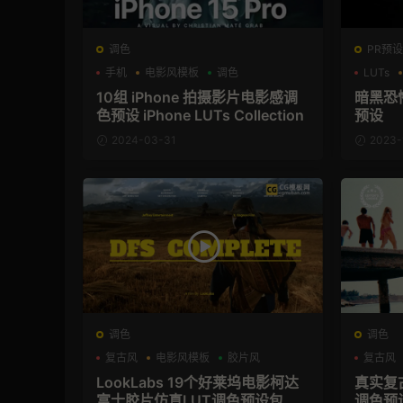
调色
PR预设P
手机
电影风模板
调色
LUTs
10组 iPhone 拍摄影片电影感调
暗黑恐
色预设 iPhone LUTs Collection
预设
2024-03-31
2023-
调色
调色
复古风
电影风模板
胶片风
复古风
LookLabs 19个好莱坞电影柯达
真实复
富士胶片仿真LUT调色预设包 DF
调色预设包