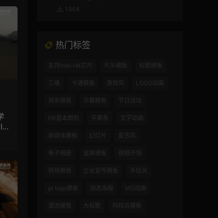
1304
热门标签
支持Intel+M芯片
片头模板
标题模板
三维
卡通模板
游戏风
LOGO动画
商务模板
字幕模板
节日活动
学
PR基本图形
字幕条
文字动画
lo
自媒体模板
幻灯片
复古风
电子相册
竖屏模板
视频开场
转场模板
企业宣传模板
手绘风
pr logo模板
动态海报
MG动画
潮流模板
大标题
科技风模板