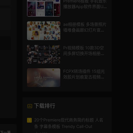
Premiere模板 手机音乐
播放器App软件界面UI
进度条动画视频样机pr
模版
ae相册模板 多场景照片
墙堆叠画廊幻灯片宣传
视频
Pr视频模板 10款3D空
间多屏切换开场相册视
频展示照片墙pr模板
FCPX转场插件 15组光
效胶片划痕复古视频过
渡
下载排行
20个Premiere现代商务简约标题 人名
1
条 字幕条模板 Trendy Call-Out
下一篇