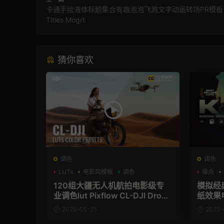
卡通手绘液体标题集合有趣泡泡飞溅文字动画转场PR模板 Li
Titles Mogrt
猜你喜欢
调色
调色
LUTs
电影风模板
调色
噪点
120组大疆无人机航拍电影级专
模拟经典
业调色lut Pixflow CL-DJI Drone
纸效果电
LUTs
2025-05-25
2025-