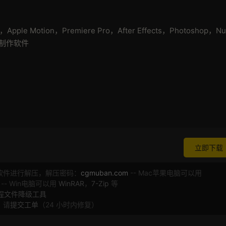
X，Apple Motion，Premiere Pro，After Effects，Photoshop，N
视频制作软件
立即下载
软件进行解压，解压密码：
cgmuban.com
-- Mac苹果电脑可以用
 -- Win电脑可以用
WinRAR
，
7-Zip
等
工程文件降级工具
，请
提交工单
（24 小时内修复）