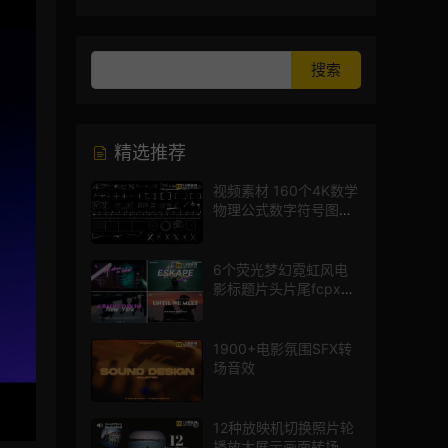
精选推荐
视频素材 160个4K数学
物理公式数字符号图标
mg图形动画
6个荧光梦幻霓虹风电
影标题片头片尾fcpx插
件
1900+电影氛围SFX转
场音效
12种放映机切换照片轮
播放大展示画面转场动