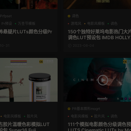
rfpset
调色
Pr预设
万圣节模板
游戏风
电影风模板
调色
怖悬疑片LUTs颜色分级Pr
150个独特好莱坞电影热门大
调色LUT预设包 IMDB HOLL
OOD MOVIE LUTS
10-31
2023-06-04
PR基本图形mogrt
电影风模板
胶片风
电影风模板
胶片风
调色
古胶片温暖色彩模拟LUT
111个模拟电影颜色分级调色
 Super16 Fuji
LUTS Cinematic LUTs by M