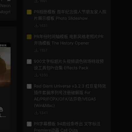
1691
Neon
Mogrt
PR相册模板 周年纪念情人节朋友家人照
2
片展示模板 Photo Slideshow
1631
PR年份时间轴模板 电影风格老照片PR
3
开场模板 The History Opener
1557
900文字标题片头视频调色转场特效预
4
设工具包Pr合集 Effects Pack
1350
Red Giant Universe v3.2.3 红巨星特效
5
插件套装序列号注册破解版 For
AE/PR/FCPX/OFX/达芬奇/VEGAS
(Win&Mac)
色
1341
LU
PR字幕模板 94款线条呼出 文字标注
6
Premiere动画 Call Outs