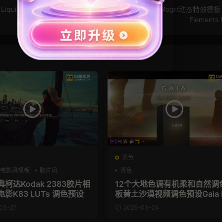
quid
PR模板：霓虹灯视频元素特效 发光烟花Mogrt动态特效模板 
Elements 
调色
电影风模板
胶片风
调色
柯达Kodak 2383胶片相
12个大地色调有机柔和自然调
影K83 LUTs 调色预设
板黄土沙漠视频调色预设Gaia 
Ts
03-27
2025-03-24