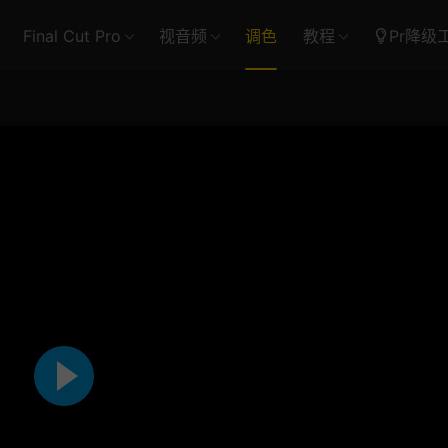
Final Cut Pro
视音频
调色
教程
Pr降级