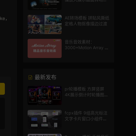
画AE模板
AE转场模板 拼贴风撕纸
uke，
定格人物抠像描边过渡
音乐音效素材：
3000+Motion Array 影
片配乐音效素材库
最新发布
pr轮播模板 方屏竖屏
4K展示倒计时轮播图
PR模版
fcpx插件 9组高光标注
文字卡片窗口小组件浮
窗