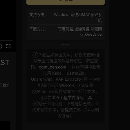
支持系统：
Windows系统和MAC苹果系
统
下载方式：
百度网盘,城通网盘,夸克网
盘,OneDrive
①下载后如解压失败，建议您使用相
ST
对专业的解压软件进行解压，解压密
码：
cgmuban.com
-- Mac苹果电脑可
以用
Keka
，
BetterZip
，
Unarchiver
，
RAR Extractor
等 -- Win
推广
电脑可以用
WinRAR
，
7-Zip
等
②Premiere软件版本号不符合要求，
可以尝试
Pr工程文件降级工具
③对于任何问题：下载链接无效，丢
失某些文件等，请
提交工单
（24 小时
内修复）