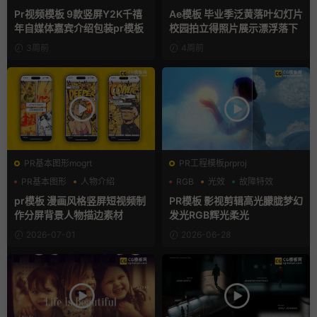
Pr视频模板 9款竖屏Y2K千禧
Ae模板 毕业季泛黄落叶幻灯片
年自媒体嘉宾介绍包装pr模板
校园拍立得照片展示漂浮落下
3周前
4周前
PR基本图形mogrt
PR工程模板prproj
PR基本图形
人物介绍
RGB
光效
故障特效
动漫
pr模板 漫画风格竖屏短视频制
PR模板 影视剪辑高光朦胧梦幻
作分屏背景人物描边素材
发光RGB辉光柔光
2026-07-01
2026-06-28