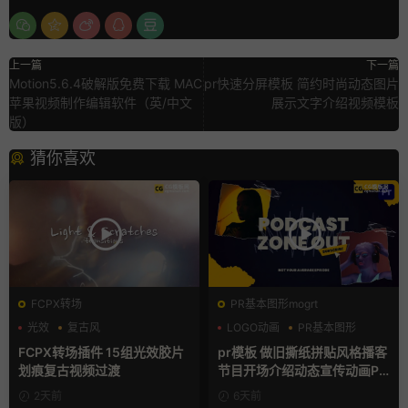
上一篇
下一篇
Motion5.6.4破解版免费下载 MAC
pr快速分屏模板 简约时尚动态图片
苹果视频制作编辑软件（英/中文
展示文字介绍视频模板
版）
猜你喜欢
FCPX转场
PR基本图形mogrt
光效
复古风
LOGO动画
PR基本图形
支持Intel+M芯片
复古风
FCPX转场插件 15组光效胶片
pr模板 做旧撕纸拼贴风格播客
划痕复古视频过渡
节目开场介绍动态宣传动画PR
模版
2天前
6天前