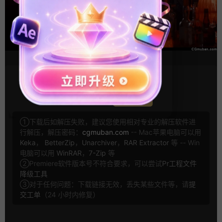
VIP
下载价格
专享
仅限VIP下载
升级VIP
①下载后如解压失败，建议您使用相对专业的解压软件进
行解压，解压密码：
cgmuban.com
-- Mac苹果电脑可以用
Keka
，
BetterZip
，
Unarchiver
，
RAR Extractor
等 -- Win
电脑可以用
WinRAR
，
7-Zip
等
②Premiere软件版本号不符合要求，可以尝试
Pr工程文件
降级工具
③对于任何问题：下载链接无效，丢失某些文件等，请
提
交工单
（24 小时内修复）