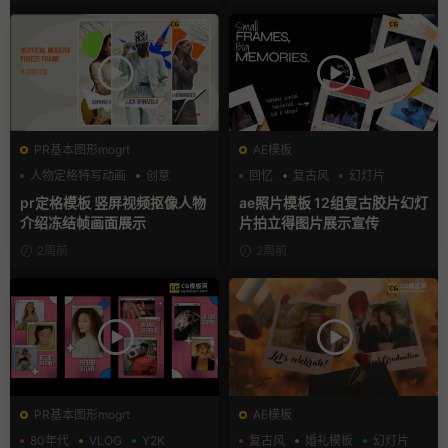
PR基本图形mogrt
AE模板
人物定格特写动画
创意
回忆
复古风
幻灯片
动态海报
pr定格模板 竖屏视频抠像人物
ae照片模板 12组复古胶片幻灯
介绍冻结帧画面展示
片拍立得图片展示宣传
2周前
2周前
PR基本图形mogrt
AE模板
80年代
VLOG
Y2K
复古风
婚礼模板
幻灯片