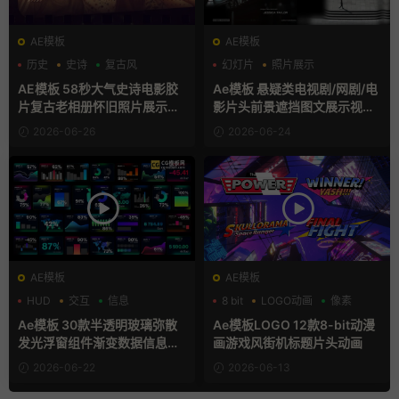
AE模板
AE模板
历史
史诗
复古风
幻灯片
照片展示
电影风模板
AE模板 58秒大气史诗电影胶
Ae模板 悬疑类电视剧/网剧/电
片复古老相册怀旧照片展示动
影片头前景遮挡图文展示视频
画
开场
2026-06-26
2026-06-24
AE模板
AE模板
HUD
交互
信息
8 bit
LOGO动画
像素
Ae模板 30款半透明玻璃弥散
Ae模板LOGO 12款8-bit动漫
发光浮窗组件渐变数据信息图
画游戏风街机标题片头动画
表卡片
2026-06-22
2026-06-13