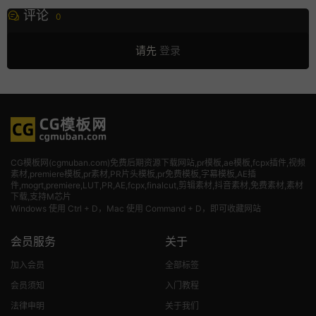
评论
0
请先
登录
CG模板网(cgmuban.com)免费后期资源下载网站,pr模板,ae模板,fcpx插件,视频
素材
,premiere模板,pr素材,PR片头模板,pr免费模板,字幕模板,AE插
件,mogrt,premiere,LUT,PR,AE,fcpx,finalcut,剪辑素材,抖音素材,免费素材,素材
下载,支持M芯片
Windows 使用 Ctrl + D，Mac 使用 Command + D，即可收藏网站
会员服务
关于
加入会员
全部标签
会员须知
入门教程
法律申明
关于我们