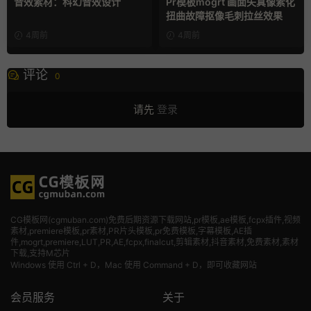
音效素材：科幻音效设计
Pr模板mogrt 画面失真像素化
扭曲故障抠像毛刺拉丝效果
4周前
4周前
评论
0
请先
登录
CG模板网(cgmuban.com)免费后期资源下载网站,pr模板,ae模板,fcpx插件,视频
素材
,premiere模板,pr素材,PR片头模板,pr免费模板,字幕模板,AE插
件,mogrt,premiere,LUT,PR,AE,fcpx,finalcut,剪辑素材,抖音素材,免费素材,素材
下载,支持M芯片
Windows 使用 Ctrl + D，Mac 使用 Command + D，即可收藏网站
会员服务
关于