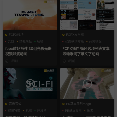
FCPX转场
FCPX发生器
光效
婚礼模板
棱镜
动态歌词排版
商务模板
字幕模板
fcpx转场插件 30组光影光斑
FCPX插件 循环选项列表文本
视频过渡动画
滚动歌词字幕文字动画
3周前
3周前
音乐音效
PR基本图形mogrt
故障特效
机器
环境音
PR基本图形
像素
故障特效