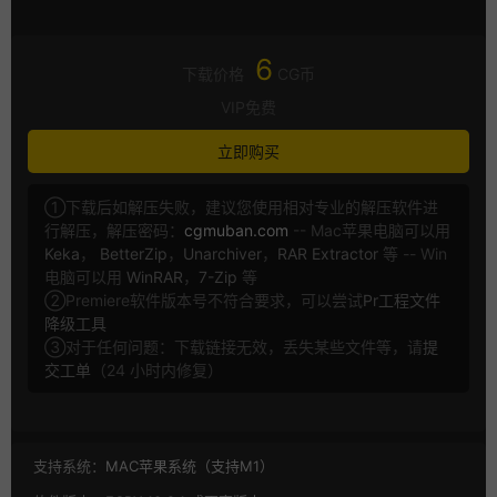
6
下载价格
CG币
VIP免费
立即购买
①下载后如解压失败，建议您使用相对专业的解压软件进
行解压，解压密码：
cgmuban.com
-- Mac苹果电脑可以用
Keka
，
BetterZip
，
Unarchiver
，
RAR Extractor
等 -- Win
电脑可以用
WinRAR
，
7-Zip
等
②Premiere软件版本号不符合要求，可以尝试
Pr工程文件
降级工具
③对于任何问题：下载链接无效，丢失某些文件等，请
提
交工单
（24 小时内修复）
支持系统：
MAC苹果系统（支持M1）