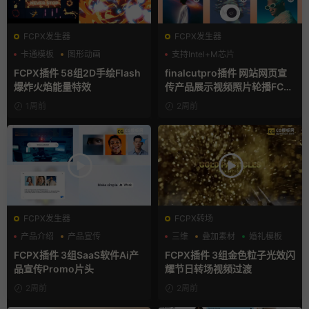
FCPX发生器
FCPX发生器
卡通模板
图形动画
支持Intel+M芯片
手绘风
FCPX插件 58组2D手绘Flash
finalcutpro插件 网站网页宣
爆炸火焰能量特效
传产品展示视频照片轮播FCP
X插件
1周前
2周前
FCPX发生器
FCPX转场
产品介绍
产品宣传
三维
叠加素材
婚礼模板
产品展示
FCPX插件 3组SaaS软件Ai产
FCPX插件 3组金色粒子光效闪
品宣传Promo片头
耀节日转场视频过渡
2周前
2周前