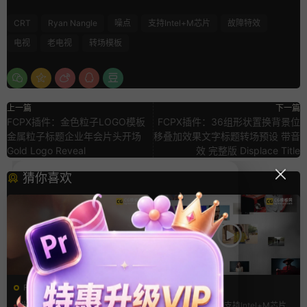
CRT
Ryan Nangle
噪点
支持Intel+M芯片
故障特效
电视
老电视
转场模板
上一篇
下一篇
FCPX插件：金色粒子LOGO模板
FCPX插件：36组形状置换背景位
金属粒子标题企业年会片头开场
移叠加效果文字标题转场预设 带音
Gold Logo Reveal
效 完整版 Displace Title
猜你喜欢
FCPX转场
FCPX发生器
光效
复古风
LOGO动画
支持Intel+M芯片