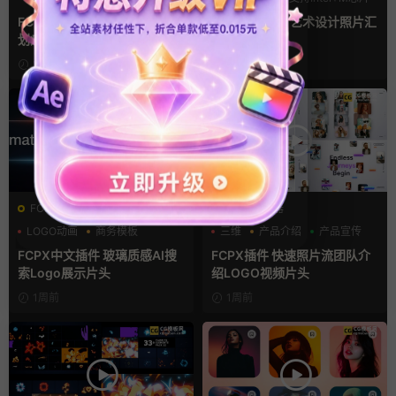
支持Intel+M芯片
汇聚
FCPX转场插件 15组光效胶片
fcpx片头插件 艺术设计照片汇
划痕复古视频过渡
聚LOGO动画
22小时前
5天前
FCPX发生器
FCPX发生器
LOGO动画
商务模板
三维
产品介绍
产品宣传
支持Intel+M芯片
FCPX中文插件 玻璃质感AI搜
FCPX插件 快速照片流团队介
索Logo展示片头
绍LOGO视频片头
1周前
1周前