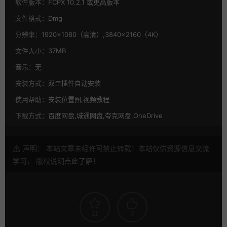
软件版本：
FCPX 10.2.1 或更高版本
文件格式：
Dmg
分辨率：
1920×1080（高清）,3840×2160（4K）
文件大小：
37MB
音乐：
无
安装方式：
双击插件自动安装
使用帮助：
安装位置图,视频教程
下载方式：
百度网盘,城通网盘,夸克网盘,OneDrive
声明： 本站文章未经许可禁止转载！本站仅供资源信息交流
学习， 版权说明
点此了解
！
11
0